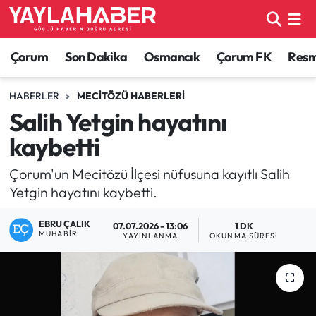
Alaca Haberleri
Çorum Nöbetçi Eczaneler
Çorum
Son Dakika
Osmancık
Çorum FK
Resmi
Bayat Haberleri
Çorum Hava Durumu
HABERLER
MECITÖZÜ HABERLERI
Salih Yetgin hayatını
Bilgi - Keşfet Haberleri
Çorum Namaz Vakitleri
kaybetti
Bilim ve Teknoloji
Çorum Trafik Yoğunluk Haritası
Çorum'un Mecitözü İlçesi nüfusuna kayıtlı Salih
Yetgin hayatını kaybetti.
Boğazkale Haberleri
TFF 1.Lig Puan Durumu ve Fikstür
EBRU ÇALIK
07.07.2026 - 13:06
1 DK
Çorum Haberleri
Tüm Manşetler
MUHABIR
YAYINLANMA
OKUNMA SÜRESI
Çorum Son Dakika Haberleri
Son Dakika Haberleri
Dodurga Haberleri
Haber Arşivi