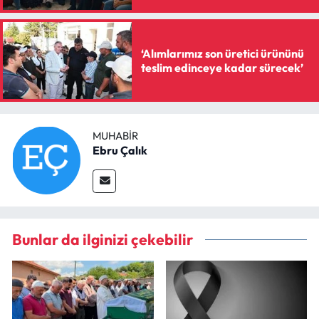
Siyaset
Spor
‘Alımlarımız son üretici ürününü
teslim edinceye kadar sürecek’
Sungurlu Haberleri
Turizm
MUHABIR
Uğurludağ Haberleri
Ebru Çalık
Yaşam
Yayla Haber
Bunlar da ilginizi çekebilir
Yemek Tarifleri
Yerel Haberler