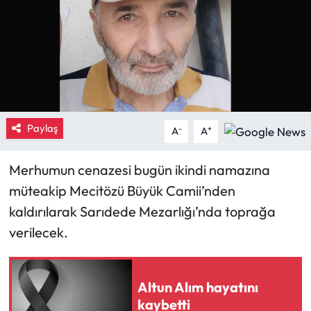
Eğitim
Ekonomi
Güncel
Paylaş
-
+
İskilip Haberleri
A
A
Kargı Haberleri
Merhumun cenazesi bugün ikindi namazına
müteakip Mecitözü Büyük Camii’nden
Kimdir?
kaldırılarak Sarıdede Mezarlığı’nda toprağa
verilecek.
Kültür Sanat
Laçin Haberleri
Altun Alım hayatını
kaybetti
Magazin