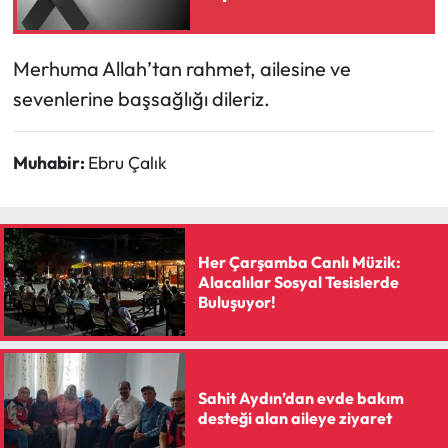
Mecitözü Haberleri
Merhuma Allah’tan rahmet, ailesine ve
sevenlerine başsağlığı dileriz.
Oğuzlar Haberleri
Ortaköy Haberleri
Muhabir:
Ebru Çalık
Osmancık Haberleri
Otomotiv
Her Çarşamba Canlı Müzik:
Alacalılar Sosyal Tesislerde
Resmi İlan
Buluşuyor!
Resmi Reklam
Sahit Aydın’dan evde bakım
Sağlık
desteği alan aileye ziyaret