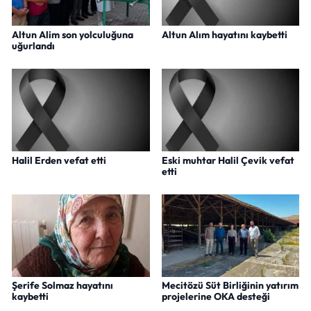
Altun Alim son yolculuğuna
Altun Alım hayatını kaybetti
uğurlandı
Halil Erden vefat etti
Eski muhtar Halil Çevik vefat
etti
Şerife Solmaz hayatını
Mecitözü Süt Birliğinin yatırım
kaybetti
projelerine OKA desteği