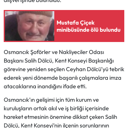
Mecitözü Haberleri
Mustafa Çiçek
Oğuzlar Haberleri
minibüsünde ölü bulundu
Ortaköy Haberleri
Osmancık Şoförler ve Nakliyeciler Odası
Osmancık Haberleri
Başkanı Salih Dölcü, Kent Konseyi Başkanlığı
görevine yeniden seçilen Ceyhan Dölcü’yü tebrik
Otomotiv
ederek yeni dönemde başarılı çalışmalara imza
atacaklarına inandığını ifade etti.
Resmi İlan
Osmancık’ın gelişimi için tüm kurum ve
Resmi Reklam
kuruluşların ortak akıl ve iş birliği içerisinde
Sağlık
hareket etmesinin önemine dikkat çeken Salih
Dölcü, Kent Konseyi’nin ilçenin sorunlarının