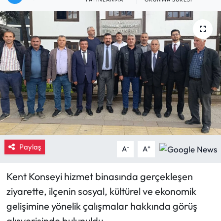
Eğitim
Ekonomi
Güncel
İskilip Haberleri
Kargı Haberleri
Kimdir?
Paylaş
-
+
A
A
Kültür Sanat
Kent Konseyi hizmet binasında gerçekleşen
ziyarette, ilçenin sosyal, kültürel ve ekonomik
Laçin Haberleri
gelişimine yönelik çalışmalar hakkında görüş
Magazin
alışverişinde bulunuldu.