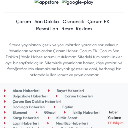
Çorum
Son Dakika
Osmancık
Çorum FK
Resmi İlan
Resmi Reklam
Sitede yayınlanan içerik ve yorumlardan yazarları sorumludur.
Yayınlanan yorumlardan Çorum Haber, Çorum FK, Çorum Son
Dakika | Yayla Haber sorumlu tutulamaz. Sitedeki tüm harici linkler
ayrı bir sayfada açılır. Sitemizde yayınlanan haber, köşe yazıları ve
fotoğraflar izin alınmaksızın kaynak gösterilse dahi, herhangi bir
ortamda kullanılamaz ve yayınlanamaz
Alaca Haberleri
Bayat Haberleri
Boğazkale Haberleri
Çorum Haberleri
Çorum Son Dakika Haberleri
Dodurga Haberleri
Eğitim
Haber
Ekonomi
Güncel
İskilip Haberleri
Yazılımı:
Kargı Haberleri
Kültür Sanat
TE Bilişim
Laçin Haberleri
Mecitözü Haberleri