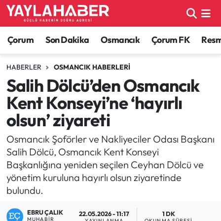
Alaca Haberleri
Çorum Nöbetçi Eczaneler
Çorum
Son Dakika
Osmancık
Çorum FK
Resmi
Bayat Haberleri
Çorum Hava Durumu
HABERLER
OSMANCIK HABERLERI
Salih Dölcü’den Osmancık
Bilgi - Keşfet Haberleri
Çorum Namaz Vakitleri
Kent Konseyi’ne ‘hayırlı
Bilim ve Teknoloji
Çorum Trafik Yoğunluk Haritası
olsun’ ziyareti
Boğazkale Haberleri
TFF 1.Lig Puan Durumu ve Fikstür
Osmancık Şoförler ve Nakliyeciler Odası Başkanı
Salih Dölcü, Osmancık Kent Konseyi
Çorum Haberleri
Tüm Manşetler
Başkanlığına yeniden seçilen Ceyhan Dölcü ve
yönetim kuruluna hayırlı olsun ziyaretinde
Çorum Son Dakika Haberleri
Son Dakika Haberleri
bulundu.
Dodurga Haberleri
Haber Arşivi
EBRU ÇALIK
22.05.2026 - 11:17
1 DK
MUHABIR
YAYINLANMA
OKUNMA SÜRESI