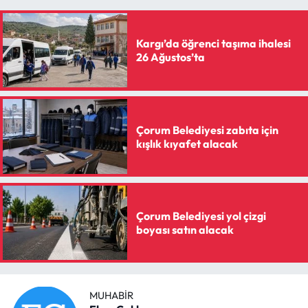
Kargı’da öğrenci taşıma ihalesi
26 Ağustos’ta
Çorum Belediyesi zabıta için
kışlık kıyafet alacak
Çorum Belediyesi yol çizgi
boyası satın alacak
MUHABIR