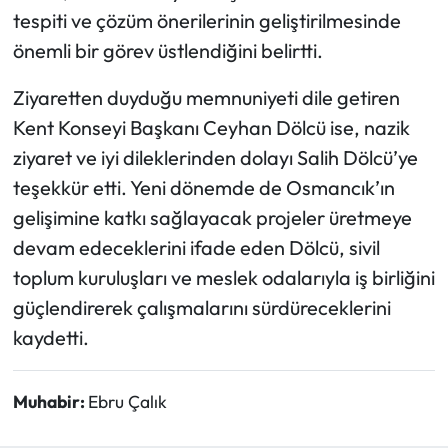
Siyaset
tespiti ve çözüm önerilerinin geliştirilmesinde
önemli bir görev üstlendiğini belirtti.
Spor
Ziyaretten duyduğu memnuniyeti dile getiren
Sungurlu Haberleri
Kent Konseyi Başkanı Ceyhan Dölcü ise, nazik
ziyaret ve iyi dileklerinden dolayı Salih Dölcü’ye
Turizm
teşekkür etti. Yeni dönemde de Osmancık’ın
Uğurludağ Haberleri
gelişimine katkı sağlayacak projeler üretmeye
devam edeceklerini ifade eden Dölcü, sivil
Yaşam
toplum kuruluşları ve meslek odalarıyla iş birliğini
güçlendirerek çalışmalarını sürdüreceklerini
Yayla Haber
kaydetti.
Yemek Tarifleri
Muhabir:
Ebru Çalık
Yerel Haberler