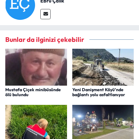
Ebru Çalık
Bunlar da ilginizi çekebilir
Mustafa Çiçek minibüsünde
Yeni Danişment Köyü’nde
ölü bulundu
bağlantı yolu asfaltlanıyor