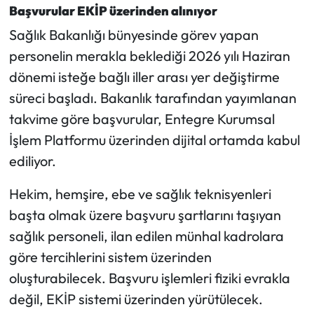
Başvurular EKİP üzerinden alınıyor
Mecitözü Haberleri
Sağlık Bakanlığı bünyesinde görev yapan
personelin merakla beklediği 2026 yılı Haziran
Oğuzlar Haberleri
dönemi isteğe bağlı iller arası yer değiştirme
süreci başladı. Bakanlık tarafından yayımlanan
Ortaköy Haberleri
takvime göre başvurular, Entegre Kurumsal
İşlem Platformu üzerinden dijital ortamda kabul
Osmancık Haberleri
ediliyor.
Otomotiv
Hekim, hemşire, ebe ve sağlık teknisyenleri
Resmi İlan
başta olmak üzere başvuru şartlarını taşıyan
sağlık personeli, ilan edilen münhal kadrolara
Resmi Reklam
göre tercihlerini sistem üzerinden
oluşturabilecek. Başvuru işlemleri fiziki evrakla
Sağlık
değil, EKİP sistemi üzerinden yürütülecek.