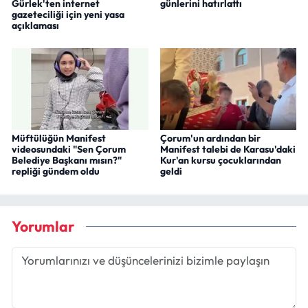
Gürlek'ten internet
günlerini hatırlattı
gazeteciliği için yeni yasa
açıklaması
Müftülüğün Manifest
Çorum'un ardından bir
videosundaki "Sen Çorum
Manifest talebi de Karasu'daki
Belediye Başkanı mısın?"
Kur'an kursu çocuklarından
repliği gündem oldu
geldi
Yorumlar