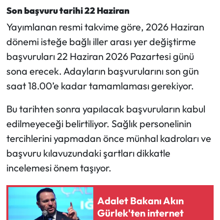
Siyaset
Son başvuru tarihi 22 Haziran
Yayımlanan resmi takvime göre, 2026 Haziran
Spor
dönemi isteğe bağlı iller arası yer değiştirme
Sungurlu Haberleri
başvuruları 22 Haziran 2026 Pazartesi günü
sona erecek. Adayların başvurularını son gün
Turizm
saat 18.00’e kadar tamamlaması gerekiyor.
Uğurludağ Haberleri
Bu tarihten sonra yapılacak başvuruların kabul
edilmeyeceği belirtiliyor. Sağlık personelinin
Yaşam
tercihlerini yapmadan önce münhal kadroları ve
başvuru kılavuzundaki şartları dikkatle
Yayla Haber
incelemesi önem taşıyor.
Yemek Tarifleri
Adalet Bakanı Akın
Yerel Haberler
Gürlek'ten internet