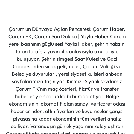
Çorum'un Dünyaya Açılan Penceresi: Çorum Haber,
Çorum FK, Çorum Son Dakika | Yayla Haber Çorum
yerel basınının güçlü sesi Yayla Haber, şehrin nabzını
tutan tarafsız yayıncılık anlayışıyla okurlarıyla
buluşuyor. Şehrin simgesi Saat Kulesi ve Gazi
Caddesi'nden sıcak gelişmeler, Çorum Valiliği ve
Belediye duyuruları, yerel siyaset kulisleri anbean
sayfalarımıza taşınıyor. Kırmızı-Siyahlı sevdamız
Çorum FK'nın maç özetleri, fikstür ve transfer
haberleriyle sporun kalbi burada atıyor. Bölge
ekonomisinin lokomotifi olan sanayi ve ticaret odası
haberlerinden, altın fiyatları ve kuyumcular çarşısı
piyasasına kadar ekonominin tüm verileri analiz
ediliyor. Vatandaşın günlük yaşamını kolaylaştıran
Çorum nöbetçi eczane listesi, namaz ve ezan vakitleri,