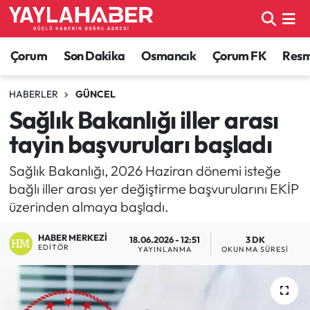
Alaca Haberleri
Çorum Nöbetçi Eczaneler
Çorum
Son Dakika
Osmancık
Çorum FK
Resmi
Bayat Haberleri
Çorum Hava Durumu
HABERLER
GÜNCEL
Sağlık Bakanlığı iller arası
Bilgi - Keşfet Haberleri
Çorum Namaz Vakitleri
tayin başvuruları başladı
Bilim ve Teknoloji
Çorum Trafik Yoğunluk Haritası
Sağlık Bakanlığı, 2026 Haziran dönemi isteğe
bağlı iller arası yer değiştirme başvurularını EKİP
Boğazkale Haberleri
TFF 1.Lig Puan Durumu ve Fikstür
üzerinden almaya başladı.
Çorum Haberleri
Tüm Manşetler
HABER MERKEZI
18.06.2026 - 12:51
3 DK
EDITÖR
YAYINLANMA
OKUNMA SÜRESI
Çorum Son Dakika Haberleri
Son Dakika Haberleri
Dodurga Haberleri
Haber Arşivi