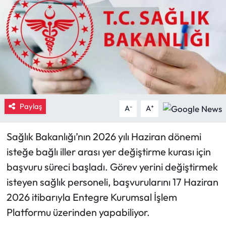
Eğitim
Ekonomi
Güncel
İskilip Haberleri
Paylaş
-
+
A
A
Kargı Haberleri
Sağlık Bakanlığı’nın 2026 yılı Haziran dönemi
Kimdir?
isteğe bağlı iller arası yer değiştirme kurası için
başvuru süreci başladı. Görev yerini değiştirmek
Kültür Sanat
isteyen sağlık personeli, başvurularını 17 Haziran
2026 itibarıyla Entegre Kurumsal İşlem
Laçin Haberleri
Platformu üzerinden yapabiliyor.
Magazin