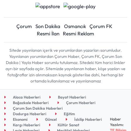
Çorum
Son Dakika
Osmancık
Çorum FK
Resmi İlan
Resmi Reklam
Sitede yayınlanan içerik ve yorumlardan yazarları sorumludur.
Yayınlanan yorumlardan Çorum Haber, Çorum FK, Çorum Son
Dakika | Yayla Haber sorumlu tutulamaz. Sitedeki tüm harici linkler
ayrı bir sayfada açılır. Sitemizde yayınlanan haber, köşe yazıları ve
fotoğraflar izin alınmaksızın kaynak gösterilse dahi, herhangi bir
ortamda kullanılamaz ve yayınlanamaz
Alaca Haberleri
Bayat Haberleri
Boğazkale Haberleri
Çorum Haberleri
Çorum Son Dakika Haberleri
Dodurga Haberleri
Eğitim
Haber
Ekonomi
Güncel
İskilip Haberleri
Yazılımı:
Kargı Haberleri
Kültür Sanat
TE Bilişim
Laçin Haberleri
Mecitözü Haberleri