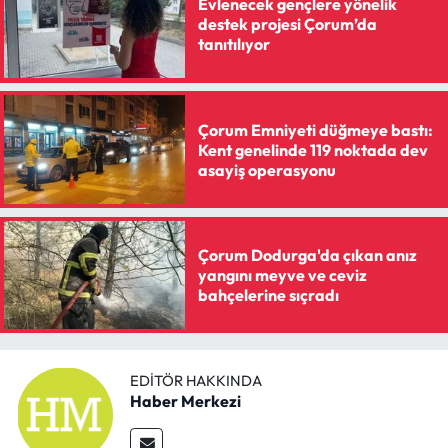
Evlenecek gençlere yönelik
destek projesi Çorum’da
tanıtılıyor
Çorum Emniyeti düğmeye bastı:
Kent genelinde 119 noktada dev
asayiş operasyonu
Çorum Dodurga'da çıkan anız
yangını meyve ve ceviz
bahçelerine sıçradı
EDITÖR HAKKINDA
Haber Merkezi