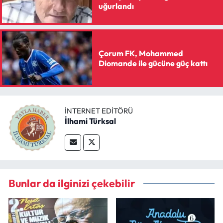
uğurlandı
Çorum FK, Mohammed
Diomande ile gücüne güç kattı
İNTERNET EDITÖRÜ
İlhami Türksal
Bunlar da ilginizi çekebilir