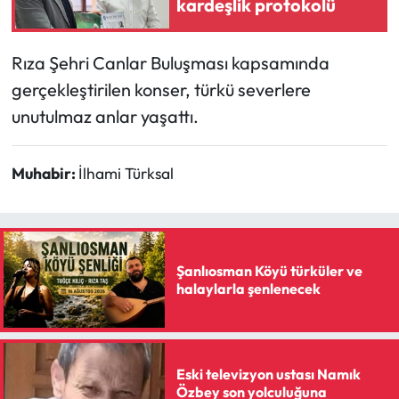
kardeşlik protokolü
Siyaset
Spor
Rıza Şehri Canlar Buluşması kapsamında
gerçekleştirilen konser, türkü severlere
Sungurlu Haberleri
unutulmaz anlar yaşattı.
Turizm
Muhabir:
İlhami Türksal
Uğurludağ Haberleri
Yaşam
Şanlıosman Köyü türküler ve
Yayla Haber
halaylarla şenlenecek
Yemek Tarifleri
Yerel Haberler
Eski televizyon ustası Namık
Özbey son yolculuğuna