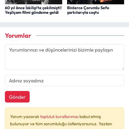
60 yıl önce İskilip’te çekilmişti!
Binlerce Çorumlu Sefo
Yeşilçam filmi gündeme geldi
şarkılarıyla coştu
Yorumlar
Gönder
Yorum yazarak
topluluk kurallarımızı
kabul etmiş
bulunuyor ve tüm sorumluluğu üstleniyorsunuz. Yazılan