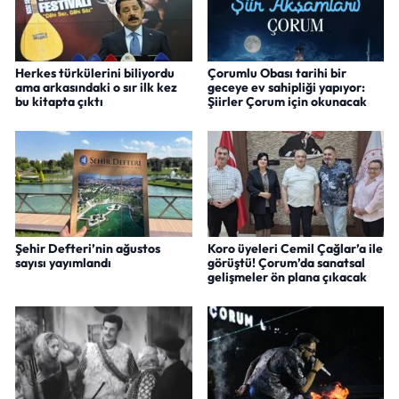
Herkes türkülerini biliyordu
Çorumlu Obası tarihi bir
ama arkasındaki o sır ilk kez
geceye ev sahipliği yapıyor:
bu kitapta çıktı
Şiirler Çorum için okunacak
Şehir Defteri’nin ağustos
Koro üyeleri Cemil Çağlar’a ile
sayısı yayımlandı
görüştü! Çorum’da sanatsal
gelişmeler ön plana çıkacak