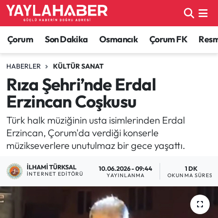
Alaca Haberleri
Çorum Nöbetçi Eczaneler
Çorum
Son Dakika
Osmancık
Çorum FK
Resmi
Bayat Haberleri
Çorum Hava Durumu
HABERLER
KÜLTÜR SANAT
Rıza Şehri’nde Erdal
Bilgi - Keşfet Haberleri
Çorum Namaz Vakitleri
Erzincan Coşkusu
Bilim ve Teknoloji
Çorum Trafik Yoğunluk Haritası
Türk halk müziğinin usta isimlerinden Erdal
Erzincan, Çorum'da verdiği konserle
Boğazkale Haberleri
TFF 1.Lig Puan Durumu ve Fikstür
müzikseverlere unutulmaz bir gece yaşattı.
Çorum Haberleri
Tüm Manşetler
İLHAMI TÜRKSAL
10.06.2026 - 09:44
1 DK
İNTERNET EDITÖRÜ
YAYINLANMA
OKUNMA SÜRESI
Çorum Son Dakika Haberleri
Son Dakika Haberleri
Dodurga Haberleri
Haber Arşivi