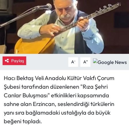
Eğitim
Ekonomi
Güncel
İskilip Haberleri
Paylaş
-
+
A
A
Kargı Haberleri
Hacı Bektaş Veli Anadolu Kültür Vakfı Çorum
Kimdir?
Şubesi tarafından düzenlenen "Rıza Şehri
Canlar Buluşması" etkinlikleri kapsamında
Kültür Sanat
sahne alan Erzincan, seslendirdiği türkülerin
yanı sıra bağlamadaki ustalığıyla da büyük
Laçin Haberleri
beğeni topladı.
Magazin