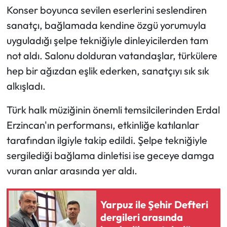
Konser boyunca sevilen eserlerini seslendiren
Mecitözü Haberleri
sanatçı, bağlamada kendine özgü yorumuyla
uyguladığı şelpe tekniğiyle dinleyicilerden tam
Oğuzlar Haberleri
not aldı. Salonu dolduran vatandaşlar, türkülere
hep bir ağızdan eşlik ederken, sanatçıyı sık sık
Ortaköy Haberleri
alkışladı.
Osmancık Haberleri
Türk halk müziğinin önemli temsilcilerinden Erdal
Erzincan'ın performansı, etkinliğe katılanlar
Otomotiv
tarafından ilgiyle takip edildi. Şelpe tekniğiyle
Resmi İlan
sergilediği bağlama dinletisi ise geceye damga
vuran anlar arasında yer aldı.
Resmi Reklam
Yarpuz ile Şehir Defteri
Sağlık
dergileri arasında