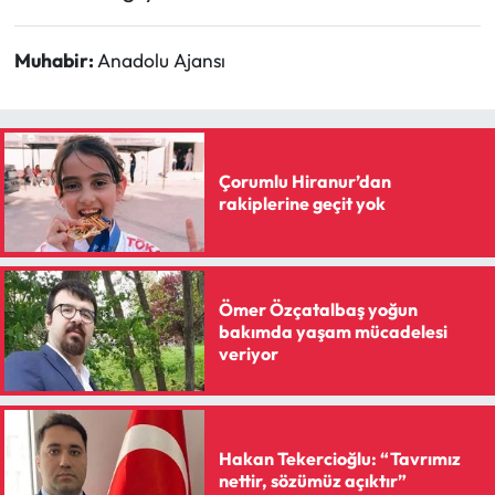
Muhabir:
Anadolu Ajansı
Çorumlu Hiranur’dan
rakiplerine geçit yok
Ömer Özçatalbaş yoğun
bakımda yaşam mücadelesi
veriyor
Hakan Tekercioğlu: “Tavrımız
nettir, sözümüz açıktır”