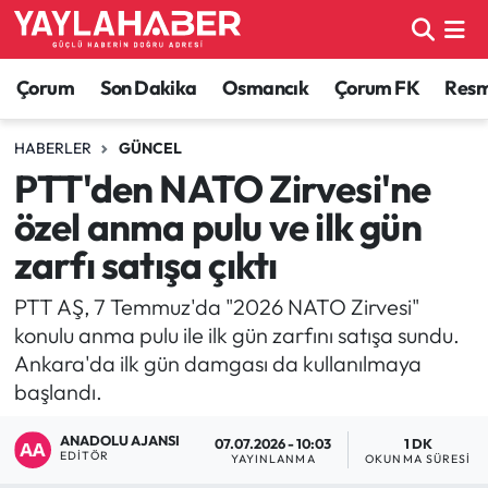
Alaca Haberleri
Çorum Nöbetçi Eczaneler
Çorum
Son Dakika
Osmancık
Çorum FK
Resmi
Bayat Haberleri
Çorum Hava Durumu
HABERLER
GÜNCEL
PTT'den NATO Zirvesi'ne
Bilgi - Keşfet Haberleri
Çorum Namaz Vakitleri
özel anma pulu ve ilk gün
Bilim ve Teknoloji
Çorum Trafik Yoğunluk Haritası
zarfı satışa çıktı
Boğazkale Haberleri
TFF 1.Lig Puan Durumu ve Fikstür
PTT AŞ, 7 Temmuz'da "2026 NATO Zirvesi"
konulu anma pulu ile ilk gün zarfını satışa sundu.
Çorum Haberleri
Tüm Manşetler
Ankara'da ilk gün damgası da kullanılmaya
başlandı.
Çorum Son Dakika Haberleri
Son Dakika Haberleri
ANADOLU AJANSI
07.07.2026 - 10:03
1 DK
EDITÖR
YAYINLANMA
OKUNMA SÜRESI
Dodurga Haberleri
Haber Arşivi