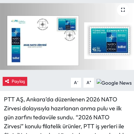
Eğitim
Ekonomi
Güncel
İskilip Haberleri
Kargı Haberleri
Paylaş
-
+
A
A
Kimdir?
PTT AŞ, Ankara’da düzenlenen 2026 NATO
Kültür Sanat
Zirvesi dolayısıyla hazırlanan anma pulu ve ilk
gün zarfını tedavüle sundu. “2026 NATO
Laçin Haberleri
Zirvesi” konulu filatelik ürünler, PTT iş yerleri ile
Magazin