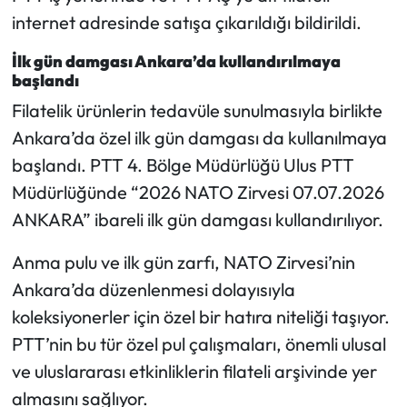
Siyaset
internet adresinde satışa çıkarıldığı bildirildi.
Spor
İlk gün damgası Ankara’da kullandırılmaya
başlandı
Sungurlu Haberleri
Filatelik ürünlerin tedavüle sunulmasıyla birlikte
Ankara’da özel ilk gün damgası da kullanılmaya
Turizm
başlandı. PTT 4. Bölge Müdürlüğü Ulus PTT
Müdürlüğünde “2026 NATO Zirvesi 07.07.2026
Uğurludağ Haberleri
ANKARA” ibareli ilk gün damgası kullandırılıyor.
Yaşam
Anma pulu ve ilk gün zarfı, NATO Zirvesi’nin
Yayla Haber
Ankara’da düzenlenmesi dolayısıyla
koleksiyonerler için özel bir hatıra niteliği taşıyor.
Yemek Tarifleri
PTT’nin bu tür özel pul çalışmaları, önemli ulusal
ve uluslararası etkinliklerin filateli arşivinde yer
Yerel Haberler
almasını sağlıyor.