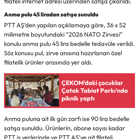
filateli internet adresi üzerinden satışa çıkarıldı.
Anma pulu 45 liradan satışa sunuldu
Mecitözü Haberleri
PTT AŞ’den yapılan açıklamaya göre, 36 x 52
Oğuzlar Haberleri
milimetre boyutundaki “2026 NATO Zirvesi”
konulu anma pulu 45 lira bedelle tedavüle verildi.
Ortaköy Haberleri
Söz konusu pul, zirve anısına hazırlanan özel
filatelik ürünler arasında yer aldı.
Osmancık Haberleri
Otomotiv
ÇEKOM’daki çocuklar
Çatak Tabiat Parkı’nda
Resmi İlan
piknik yaptı
Resmi Reklam
Anma puluna ait ilk gün zarfı ise 90 lira bedelle
Sağlık
satışa sunuldu. Ürünlerin, abone sayısı kadar
PTT iş yerlerinde ve PTT AŞ’ye ait filateli