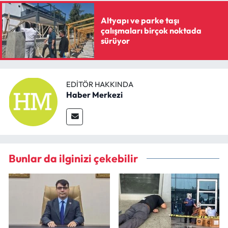
Altyapı ve parke taşı
çalışmaları birçok noktada
sürüyor
EDITÖR HAKKINDA
Haber Merkezi
Bunlar da ilginizi çekebilir