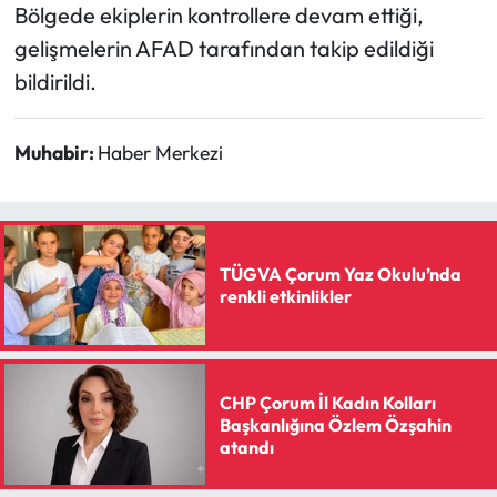
Bölgede ekiplerin kontrollere devam ettiği,
gelişmelerin AFAD tarafından takip edildiği
bildirildi.
Muhabir:
Haber Merkezi
TÜGVA Çorum Yaz Okulu’nda
renkli etkinlikler
CHP Çorum İl Kadın Kolları
Başkanlığına Özlem Özşahin
atandı