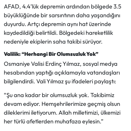
Siyaset
AFAD, 4.4’lük depremin ardından bölgede 3.5
büyüklüğünde bir sarsıntının daha yaşandığını
Spor
duyurdu. Artçı depremin aynı hat üzerinde
Sungurlu Haberleri
kaydedildiği belirtildi. Bölgedeki hareketlilik
nedeniyle ekiplerin saha takibi sürüyor.
Turizm
Valilik: “Herhangi Bir Olumsuzluk Yok”
Uğurludağ Haberleri
Osmaniye Valisi Erdinç Yılmaz, sosyal medya
hesabından yaptığı açıklamayla vatandaşları
Yaşam
bilgilendirdi. Vali Yılmaz şu ifadeleri paylaştı:
Yayla Haber
“Şu ana kadar bir olumsuzluk yok. Takibimiz
devam ediyor. Hemşehrilerimize geçmiş olsun
Yemek Tarifleri
dileklerimi iletiyorum. Allah milletimizi, ülkemizi
her türlü afetlerden muhafaza eylesin.”
Yerel Haberler