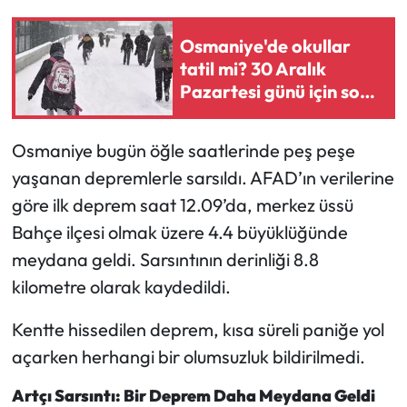
Mecitözü Haberleri
Osmaniye'de okullar
tatil mi? 30 Aralık
Oğuzlar Haberleri
Pazartesi günü için son
durum!
Ortaköy Haberleri
Osmaniye bugün öğle saatlerinde peş peşe
yaşanan depremlerle sarsıldı. AFAD’ın verilerine
Osmancık Haberleri
göre ilk deprem saat 12.09’da, merkez üssü
Otomotiv
Bahçe ilçesi olmak üzere 4.4 büyüklüğünde
meydana geldi. Sarsıntının derinliği 8.8
Resmi İlan
kilometre olarak kaydedildi.
Resmi Reklam
Kentte hissedilen deprem, kısa süreli paniğe yol
açarken herhangi bir olumsuzluk bildirilmedi.
Sağlık
Artçı Sarsıntı: Bir Deprem Daha Meydana Geldi