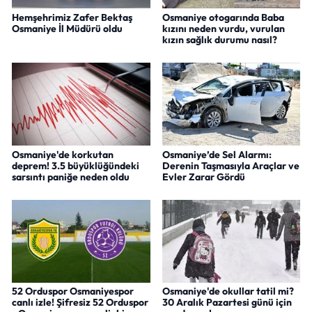
Hemşehrimiz Zafer Bektaş
Osmaniye otogarında Baba
Osmaniye İl Müdürü oldu
kızını neden vurdu, vurulan
kızın sağlık durumu nasıl?
Osmaniye'de korkutan
Osmaniye’de Sel Alarmı:
deprem! 3.5 büyüklüğündeki
Derenin Taşmasıyla Araçlar ve
sarsıntı paniğe neden oldu
Evler Zarar Gördü
52 Orduspor Osmaniyespor
Osmaniye'de okullar tatil mi?
canlı izle! Şifresiz 52 Orduspor
30 Aralık Pazartesi günü için