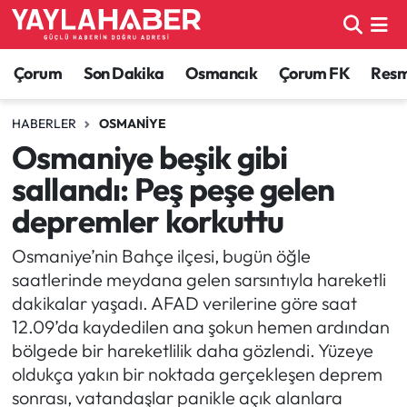
Alaca Haberleri
Çorum Nöbetçi Eczaneler
Çorum
Son Dakika
Osmancık
Çorum FK
Resmi
Bayat Haberleri
Çorum Hava Durumu
HABERLER
OSMANIYE
Osmaniye beşik gibi
Bilgi - Keşfet Haberleri
Çorum Namaz Vakitleri
sallandı: Peş peşe gelen
Bilim ve Teknoloji
Çorum Trafik Yoğunluk Haritası
depremler korkuttu
Boğazkale Haberleri
TFF 1.Lig Puan Durumu ve Fikstür
Osmaniye’nin Bahçe ilçesi, bugün öğle
saatlerinde meydana gelen sarsıntıyla hareketli
Çorum Haberleri
Tüm Manşetler
dakikalar yaşadı. AFAD verilerine göre saat
12.09’da kaydedilen ana şokun hemen ardından
Çorum Son Dakika Haberleri
Son Dakika Haberleri
bölgede bir hareketlilik daha gözlendi. Yüzeye
oldukça yakın bir noktada gerçekleşen deprem
Dodurga Haberleri
Haber Arşivi
sonrası, vatandaşlar panikle açık alanlara