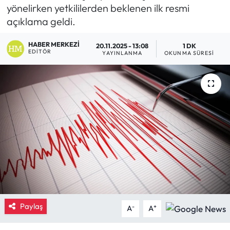
yönelirken yetkililerden beklenen ilk resmi
Eğitim
açıklama geldi.
Ekonomi
HABER MERKEZI
20.11.2025 - 13:08
1 DK
EDITÖR
YAYINLANMA
OKUNMA SÜRESI
Güncel
İskilip Haberleri
Kargı Haberleri
Kimdir?
Kültür Sanat
Laçin Haberleri
Paylaş
-
+
A
A
Magazin