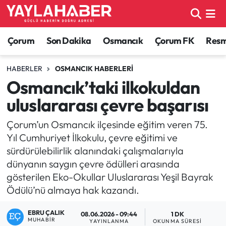
Alaca Haberleri
Çorum Nöbetçi Eczaneler
Çorum
Son Dakika
Osmancık
Çorum FK
Resmi
Bayat Haberleri
Çorum Hava Durumu
HABERLER
OSMANCIK HABERLERI
Osmancık’taki ilkokuldan
Bilgi - Keşfet Haberleri
Çorum Namaz Vakitleri
uluslararası çevre başarısı
Bilim ve Teknoloji
Çorum Trafik Yoğunluk Haritası
Çorum’un Osmancık ilçesinde eğitim veren 75.
Yıl Cumhuriyet İlkokulu, çevre eğitimi ve
Boğazkale Haberleri
TFF 1.Lig Puan Durumu ve Fikstür
sürdürülebilirlik alanındaki çalışmalarıyla
dünyanın saygın çevre ödülleri arasında
Çorum Haberleri
Tüm Manşetler
gösterilen Eko-Okullar Uluslararası Yeşil Bayrak
Ödülü’nü almaya hak kazandı.
Çorum Son Dakika Haberleri
Son Dakika Haberleri
EBRU ÇALIK
08.06.2026 - 09:44
1 DK
Dodurga Haberleri
Haber Arşivi
MUHABIR
YAYINLANMA
OKUNMA SÜRESI