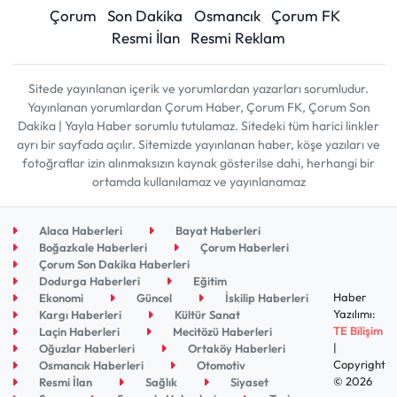
Çorum
Son Dakika
Osmancık
Çorum FK
Resmi İlan
Resmi Reklam
Sitede yayınlanan içerik ve yorumlardan yazarları sorumludur.
Yayınlanan yorumlardan Çorum Haber, Çorum FK, Çorum Son
Dakika | Yayla Haber sorumlu tutulamaz. Sitedeki tüm harici linkler
ayrı bir sayfada açılır. Sitemizde yayınlanan haber, köşe yazıları ve
fotoğraflar izin alınmaksızın kaynak gösterilse dahi, herhangi bir
ortamda kullanılamaz ve yayınlanamaz
Alaca Haberleri
Bayat Haberleri
Boğazkale Haberleri
Çorum Haberleri
Çorum Son Dakika Haberleri
Dodurga Haberleri
Eğitim
Haber
Ekonomi
Güncel
İskilip Haberleri
Yazılımı:
Kargı Haberleri
Kültür Sanat
TE Bilişim
Laçin Haberleri
Mecitözü Haberleri
|
Oğuzlar Haberleri
Ortaköy Haberleri
Copyright
Osmancık Haberleri
Otomotiv
© 2026
Resmi İlan
Sağlık
Siyaset