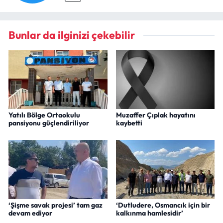
Bunlar da ilginizi çekebilir
Yatılı Bölge Ortaokulu
Muzaffer Çıplak hayatını
pansiyonu güçlendiriliyor
kaybetti
‘Şişme savak projesi’ tam gaz
‘Dutludere, Osmancık için bir
devam ediyor
kalkınma hamlesidir’