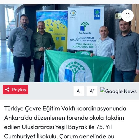
Eğitim
Ekonomi
Güncel
İskilip Haberleri
Kargı Haberleri
Paylaş
Kimdir?
-
+
A
A
Kültür Sanat
Türkiye Çevre Eğitim Vakfı koordinasyonunda
Ankara’da düzenlenen törende okula takdim
Laçin Haberleri
edilen Uluslararası Yeşil Bayrak ile 75. Yıl
Cumhuriyet İlkokulu, Çorum genelinde bu
Magazin