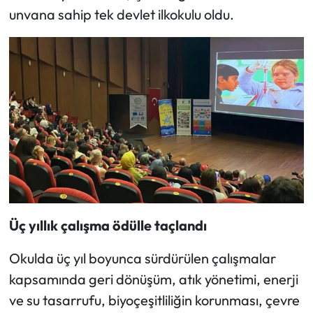
unvana sahip tek devlet ilkokulu oldu.
Mecitözü Haberleri
Oğuzlar Haberleri
Ortaköy Haberleri
Osmancık Haberleri
Otomotiv
Resmi İlan
Üç yıllık çalışma ödülle taçlandı
Resmi Reklam
Okulda üç yıl boyunca sürdürülen çalışmalar
kapsamında geri dönüşüm, atık yönetimi, enerji
Sağlık
ve su tasarrufu, biyoçeşitliliğin korunması, çevre