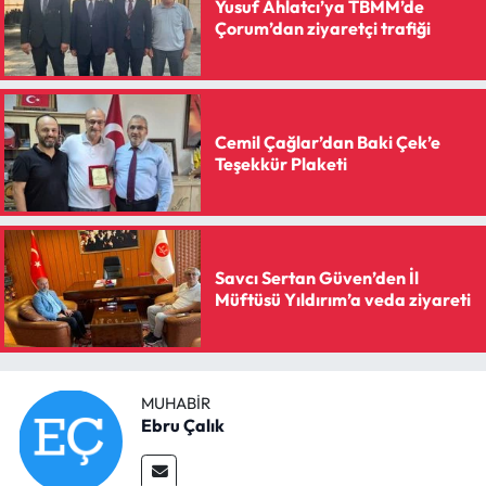
Yusuf Ahlatcı’ya TBMM’de
Çorum’dan ziyaretçi trafiği
Cemil Çağlar’dan Baki Çek’e
Teşekkür Plaketi
Savcı Sertan Güven’den İl
Müftüsü Yıldırım’a veda ziyareti
MUHABIR
Ebru Çalık