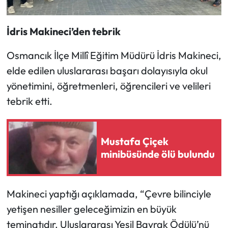
İdris Makineci’den tebrik
Osmancık İlçe Millî Eğitim Müdürü İdris Makineci,
elde edilen uluslararası başarı dolayısıyla okul
yönetimini, öğretmenleri, öğrencileri ve velileri
tebrik etti.
Mustafa Çiçek
minibüsünde ölü bulundu
Makineci yaptığı açıklamada, “Çevre bilinciyle
yetişen nesiller geleceğimizin en büyük
teminatıdır. Uluslararası Yeşil Bayrak Ödülü’nü