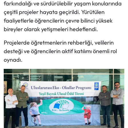
Siyaset
farkındalığı ve sürdürülebilir yaşam konularında
çeşitli projeler hayata geçirildi. Yürütülen
Spor
faaliyetlerle öğrencilerin çevre bilinci yüksek
bireyler olarak yetişmeleri hedeflendi.
Sungurlu Haberleri
Projelerde öğretmenlerin rehberliği, velilerin
Turizm
desteği ve öğrencilerin aktif katılımı önemli rol
oynadı.
Uğurludağ Haberleri
Yaşam
Yayla Haber
Yemek Tarifleri
Yerel Haberler