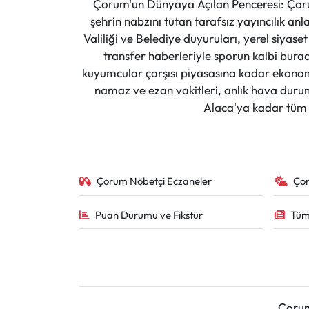
Çorum'un Dünyaya Açılan Penceresi: Çoru
şehrin nabzını tutan tarafsız yayıncılık an
Valiliği ve Belediye duyuruları, yerel siyas
transfer haberleriyle sporun kalbi burad
kuyumcular çarşısı piyasasına kadar ekonomi
namaz ve ezan vakitleri, anlık hava durumu
Alaca'ya kadar tüm il
Çorum Nöbetçi Eczaneler
Ço
Puan Durumu ve Fikstür
Tüm
Çoru