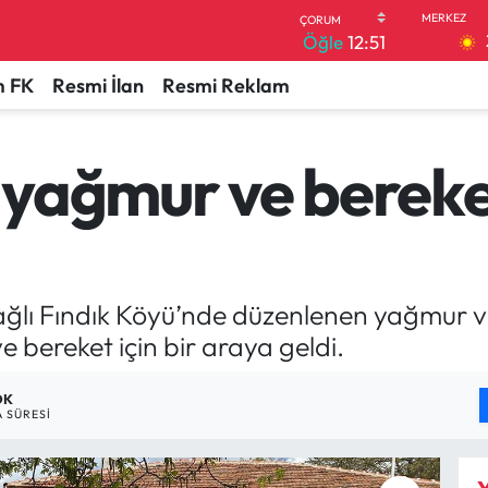
Öğle
12:51
 FK
Resmi İlan
Resmi Reklam
yağmur ve bereke
ağlı Fındık Köyü’nde düzenlenen yağmur 
e bereket için bir araya geldi.
DK
 SÜRESI