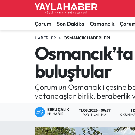
Alaca Haberleri
Çorum Nöbetçi Eczaneler
Çorum
Son Dakika
Osmancık
Çorum
Bayat Haberleri
Çorum Hava Durumu
HABERLER
OSMANCIK HABERLERI
Osmancık’ta 
Bilgi - Keşfet Haberleri
Çorum Namaz Vakitleri
buluştular
Bilim ve Teknoloji
Çorum Trafik Yoğunluk Haritası
Boğazkale Haberleri
TFF 1.Lig Puan Durumu ve Fikstür
Çorum’un Osmancık ilçesine b
vatandaşlar birlik, beraberlik v
Çorum Haberleri
Tüm Manşetler
EBRU ÇALIK
11.05.2026 - 09:57
1 
MUHABIR
Çorum Son Dakika Haberleri
Son Dakika Haberleri
YAYINLANMA
OKUNMA
Dodurga Haberleri
Haber Arşivi