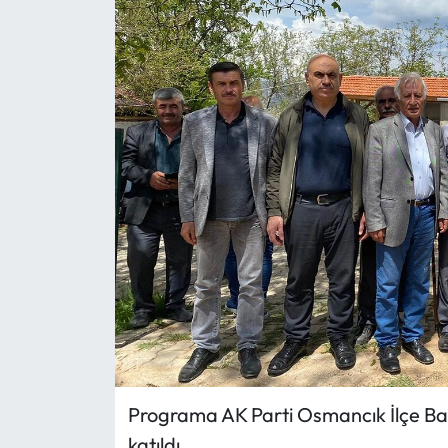
Eğitim
Ekonomi
Güncel
İskilip Haberleri
Kargı Haberleri
Kimdir?
Kültür Sanat
Laçin Haberleri
Programa AK Parti Osmancık İlçe Başk
katıldı.
Magazin