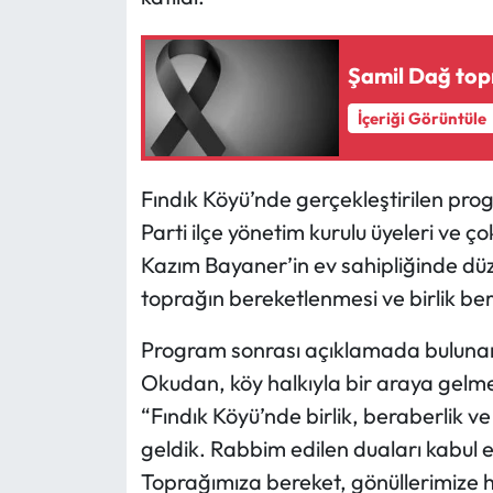
Mecitözü Haberleri
Şamil Dağ top
Oğuzlar Haberleri
İçeriği Görüntüle
Ortaköy Haberleri
Fındık Köyü’nde gerçekleştirilen prog
Osmancık Haberleri
Parti ilçe yönetim kurulu üyeleri ve ç
Kazım Bayaner’in ev sahipliğinde d
Otomotiv
toprağın bereketlenmesi ve birlik ber
Resmi İlan
Program sonrası açıklamada bulunan 
Okudan, köy halkıyla bir araya gelm
Resmi Reklam
“Fındık Köyü’nde birlik, beraberlik v
Sağlık
geldik. Rabbim edilen duaları kabul e
Toprağımıza bereket, gönüllerimize hu