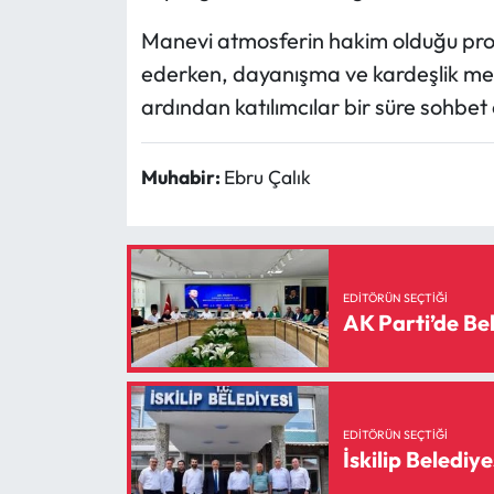
Siyaset
Manevi atmosferin hakim olduğu pro
Spor
ederken, dayanışma ve kardeşlik mesa
ardından katılımcılar bir süre sohb
Sungurlu Haberleri
Muhabir:
Ebru Çalık
Turizm
Uğurludağ Haberleri
Yaşam
EDITÖRÜN SEÇTIĞI
AK Parti’de Bel
Yayla Haber
Yemek Tarifleri
EDITÖRÜN SEÇTIĞI
Yerel Haberler
İskilip Belediye