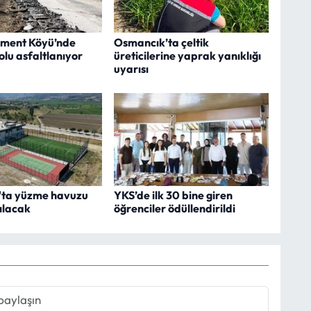
şment Köyü’nde
Osmancık’ta çeltik
olu asfaltlanıyor
üreticilerine yaprak yanıklığı
uyarısı
ta yüzme havuzu
YKS’de ilk 30 bine giren
ılacak
öğrenciler ödüllendirildi