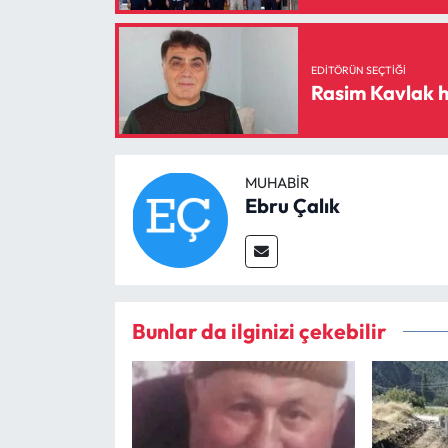
EDITÖRÜN SEÇTIĞI
Rasim Kavlak h
MUHABIR
Ebru Çalık
Bunlar da ilginizi çekebilir