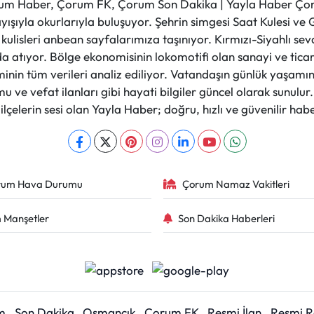
m Haber, Çorum FK, Çorum Son Dakika | Yayla Haber Çorum
layışıyla okurlarıyla buluşuyor. Şehrin simgesi Saat Kulesi 
et kulisleri anbean sayfalarımıza taşınıyor. Kırmızı-Siyahlı s
a atıyor. Bölge ekonomisinin lokomotifi olan sanayi ve ticare
nin tüm verileri analiz ediliyor. Vatandaşın günlük yaşamını
 ve vefat ilanları gibi hayati bilgiler güncel olarak sunulu
çelerin sesi olan Yayla Haber; doğru, hızlı ve güvenilir haber
rum Hava Durumu
Çorum Namaz Vakitleri
 Manşetler
Son Dakika Haberleri
m
Son Dakika
Osmancık
Çorum FK
Resmi İlan
Resmi 