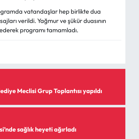
gramda vatandaşlar hep birlikte dua
jları verildi. Yağmur ve şükür duasının
et ederek programı tamamladı.
ediye Meclisi Grup Toplantısı yapıldı
si’nde sağlık heyeti ağırladı