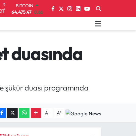
64.475,47
0.66
°
DOLAR
21
47,5971
0.05
EURO
55,1336
0.18
STERLİN
64,2534
0.22
t duasında
GRAM ALTIN
6518.23
0.39
BİST100
13.703
0
ve şükür duası programında
-
+
A
A