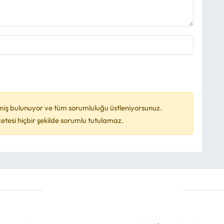
miş bulunuyor ve tüm sorumluluğu üstleniyorsunuz.
esi hiçbir şekilde sorumlu tutulamaz.