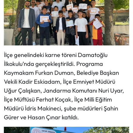
Mecitözü Haberleri
Oğuzlar Haberleri
Ortaköy Haberleri
İlçe genelindeki karne töreni Damatoğlu
Osmancık Haberleri
İlkokulu’nda gerçekleştirildi. Programa
Kaymakam Furkan Duman, Belediye Başkan
Otomotiv
Vekili Kadir Eskiadam, İlçe Emniyet Müdürü
Resmi İlan
Uğur Çalışkan, Jandarma Komutanı Nuri Uyar,
İlçe Müftüsü Ferhat Koçak, İlçe Milli Eğitim
Resmi Reklam
Müdürü İdris Makineci, şube müdürleri Şahin
Gürer ve Hasan Çınar katıldı.
Sağlık