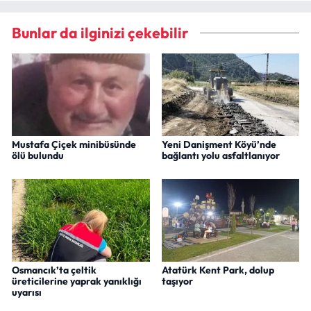
Bunlar da ilginizi çekebilir
Mustafa Çiçek minibüsünde
Yeni Danişment Köyü’nde
ölü bulundu
bağlantı yolu asfaltlanıyor
Osmancık’ta çeltik
Atatürk Kent Park, dolup
üreticilerine yaprak yanıklığı
taşıyor
uyarısı