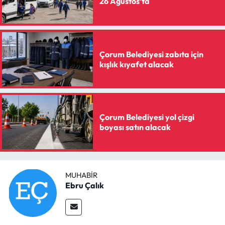
26 Ağustos’ta
Çorum Belediyesi zabıta için
kışlık kıyafet alacak
Çorum Belediyesi yol çizgi
boyası satın alacak
MUHABIR
Ebru Çalık