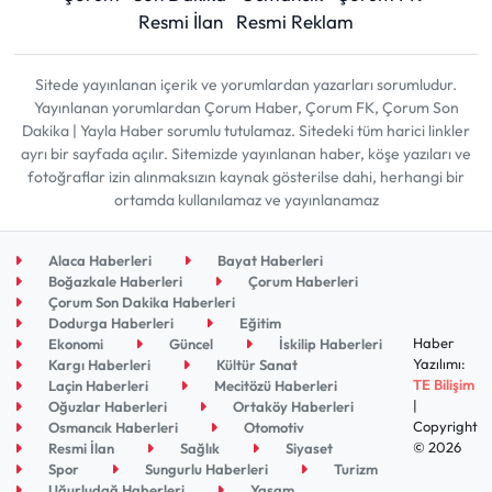
Resmi İlan
Resmi Reklam
Sitede yayınlanan içerik ve yorumlardan yazarları sorumludur.
Yayınlanan yorumlardan Çorum Haber, Çorum FK, Çorum Son
Dakika | Yayla Haber sorumlu tutulamaz. Sitedeki tüm harici linkler
ayrı bir sayfada açılır. Sitemizde yayınlanan haber, köşe yazıları ve
fotoğraflar izin alınmaksızın kaynak gösterilse dahi, herhangi bir
ortamda kullanılamaz ve yayınlanamaz
Alaca Haberleri
Bayat Haberleri
Boğazkale Haberleri
Çorum Haberleri
Çorum Son Dakika Haberleri
Dodurga Haberleri
Eğitim
Haber
Ekonomi
Güncel
İskilip Haberleri
Yazılımı:
Kargı Haberleri
Kültür Sanat
TE Bilişim
Laçin Haberleri
Mecitözü Haberleri
|
Oğuzlar Haberleri
Ortaköy Haberleri
Copyright
Osmancık Haberleri
Otomotiv
© 2026
Resmi İlan
Sağlık
Siyaset
Spor
Sungurlu Haberleri
Turizm
Uğurludağ Haberleri
Yaşam