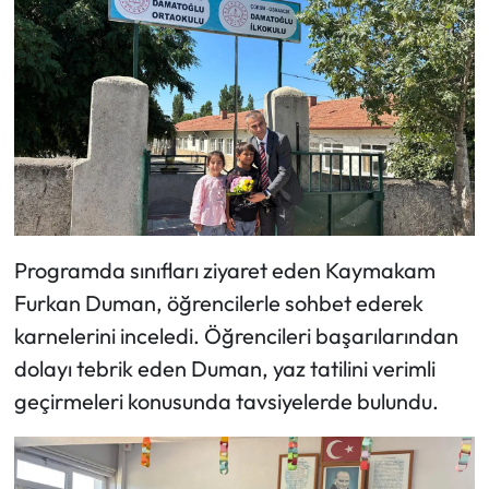
Siyaset
Spor
Sungurlu Haberleri
Turizm
Uğurludağ Haberleri
Programda sınıfları ziyaret eden Kaymakam
Yaşam
Furkan Duman, öğrencilerle sohbet ederek
karnelerini inceledi. Öğrencileri başarılarından
Yayla Haber
dolayı tebrik eden Duman, yaz tatilini verimli
Yemek Tarifleri
geçirmeleri konusunda tavsiyelerde bulundu.
Yerel Haberler