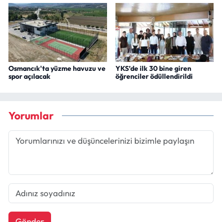
Osmancık'ta yüzme havuzu ve
YKS’de ilk 30 bine giren
spor açılacak
öğrenciler ödüllendirildi
Yorumlar
Gönder