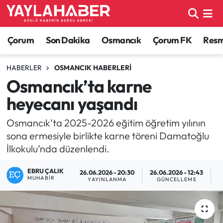
Alaca Haberleri
Çorum Nöbetçi Eczaneler
Çorum
Son Dakika
Osmancık
Çorum FK
Resmi
Bayat Haberleri
Çorum Hava Durumu
HABERLER
OSMANCIK HABERLERI
Osmancık’ta karne
Bilgi - Keşfet Haberleri
Çorum Namaz Vakitleri
heyecanı yaşandı
Bilim ve Teknoloji
Çorum Trafik Yoğunluk Haritası
Osmancık’ta 2025-2026 eğitim öğretim yılının
sona ermesiyle birlikte karne töreni Damatoğlu
Boğazkale Haberleri
TFF 1.Lig Puan Durumu ve Fikstür
İlkokulu’nda düzenlendi.
Çorum Haberleri
Tüm Manşetler
EBRU ÇALIK
26.06.2026 - 20:30
26.06.2026 - 12:43
MUHABIR
YAYINLANMA
GÜNCELLEME
O
Çorum Son Dakika Haberleri
Son Dakika Haberleri
Dodurga Haberleri
Haber Arşivi