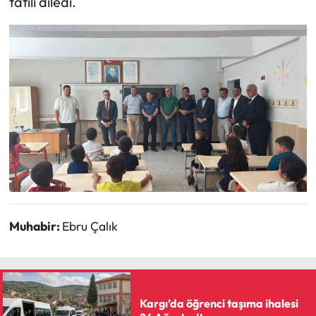
tatili diledi.
Muhabir:
Ebru Çalık
Kargı’da öğrenci taşıma ihalesi