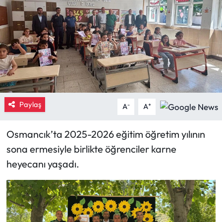
Eğitim
Ekonomi
Güncel
İskilip Haberleri
Paylaş
-
+
A
A
Kargı Haberleri
Osmancık’ta 2025-2026 eğitim öğretim yılının
Kimdir?
sona ermesiyle birlikte öğrenciler karne
heyecanı yaşadı.
Kültür Sanat
Laçin Haberleri
Magazin