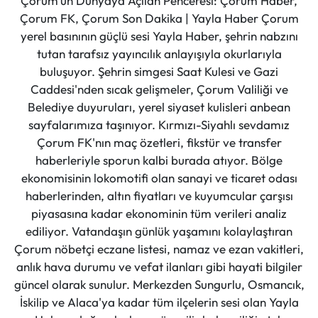
Çorum'un Dünyaya Açılan Penceresi: Çorum Haber,
Çorum FK, Çorum Son Dakika | Yayla Haber Çorum
yerel basınının güçlü sesi Yayla Haber, şehrin nabzını
tutan tarafsız yayıncılık anlayışıyla okurlarıyla
buluşuyor. Şehrin simgesi Saat Kulesi ve Gazi
Caddesi'nden sıcak gelişmeler, Çorum Valiliği ve
Belediye duyuruları, yerel siyaset kulisleri anbean
sayfalarımıza taşınıyor. Kırmızı-Siyahlı sevdamız
Çorum FK'nın maç özetleri, fikstür ve transfer
haberleriyle sporun kalbi burada atıyor. Bölge
ekonomisinin lokomotifi olan sanayi ve ticaret odası
haberlerinden, altın fiyatları ve kuyumcular çarşısı
piyasasına kadar ekonominin tüm verileri analiz
ediliyor. Vatandaşın günlük yaşamını kolaylaştıran
Çorum nöbetçi eczane listesi, namaz ve ezan vakitleri,
anlık hava durumu ve vefat ilanları gibi hayati bilgiler
güncel olarak sunulur. Merkezden Sungurlu, Osmancık,
İskilip ve Alaca'ya kadar tüm ilçelerin sesi olan Yayla