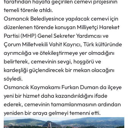
tarafından hayata geçirilen cemevi projesinin
temeli törenle atıldı.
Mecitözü Haberleri
Osmancık Belediyesince yapılacak cemevi için
düzenlenen törende konuşan Milliyetçi Hareket
Oğuzlar Haberleri
Partisi (MHP) Genel Sekreter Yardımcısı ve
Ortaköy Haberleri
Çorum Milletvekili Vahit Kayrıcı, Türk kültüründe
ayrımcılığa ve ötekileştirmeye yer olmadığını
Osmancık Haberleri
belirterek, cemevinin sevgi, hoşgörü ve
kardeşliği güçlendirecek bir mekan olacağını
Otomotiv
söyledi.
Resmi İlan
Osmancık Kaymakamı Furkan Duman da ilçeye
yeni bir hizmet daha kazandırıldığını ifade
Resmi Reklam
ederek, cemevinin tamamlanmasının ardından
yeniden bir araya gelmeyi temenni etti.
Sağlık