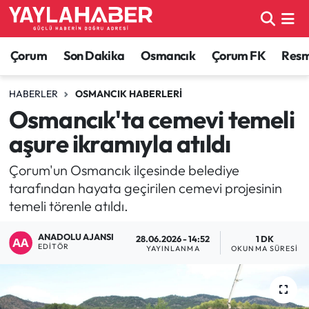
Alaca Haberleri
Çorum Nöbetçi Eczaneler
Çorum
Son Dakika
Osmancık
Çorum FK
Resmi
Bayat Haberleri
Çorum Hava Durumu
HABERLER
OSMANCIK HABERLERI
Osmancık'ta cemevi temeli
Bilgi - Keşfet Haberleri
Çorum Namaz Vakitleri
aşure ikramıyla atıldı
Bilim ve Teknoloji
Çorum Trafik Yoğunluk Haritası
Çorum'un Osmancık ilçesinde belediye
tarafından hayata geçirilen cemevi projesinin
Boğazkale Haberleri
TFF 1.Lig Puan Durumu ve Fikstür
temeli törenle atıldı.
Çorum Haberleri
Tüm Manşetler
ANADOLU AJANSI
28.06.2026 - 14:52
1 DK
EDITÖR
YAYINLANMA
OKUNMA SÜRESI
Çorum Son Dakika Haberleri
Son Dakika Haberleri
Dodurga Haberleri
Haber Arşivi