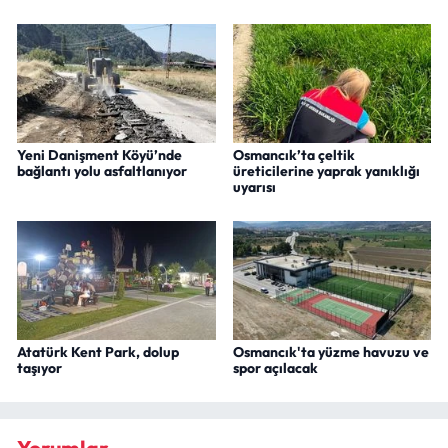
Yeni Danişment Köyü’nde
Osmancık’ta çeltik
bağlantı yolu asfaltlanıyor
üreticilerine yaprak yanıklığı
uyarısı
Atatürk Kent Park, dolup
Osmancık'ta yüzme havuzu ve
taşıyor
spor açılacak