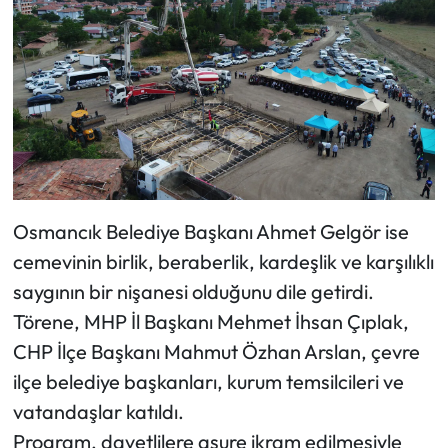
Siyaset
Spor
Sungurlu Haberleri
Turizm
Uğurludağ Haberleri
Osmancık Belediye Başkanı Ahmet Gelgör ise
cemevinin birlik, beraberlik, kardeşlik ve karşılıklı
Yaşam
saygının bir nişanesi olduğunu dile getirdi.
Yayla Haber
Törene, MHP İl Başkanı Mehmet İhsan Çıplak,
CHP İlçe Başkanı Mahmut Özhan Arslan, çevre
Yemek Tarifleri
ilçe belediye başkanları, kurum temsilcileri ve
vatandaşlar katıldı.
Yerel Haberler
Program, davetlilere aşure ikram edilmesiyle