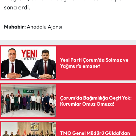
sona erdi.
Muhabir:
Anadolu Ajansı
Yeni Parti Çorum’da Solmaz ve
Yağmur’a emanet
Çorum’da Bağımlılığa Geçit Yok:
Kurumlar Omuz Omuza!
TMO Genel Müdürü Güldal’dan