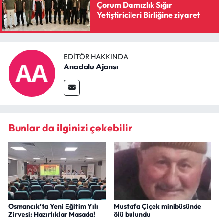
Çorum Damızlık Sığır
Yetiştiricileri Birliğine ziyaret
EDITÖR HAKKINDA
Anadolu Ajansı
Bunlar da ilginizi çekebilir
Osmancık’ta Yeni Eğitim Yılı
Mustafa Çiçek minibüsünde
Zirvesi: Hazırlıklar Masada!
ölü bulundu