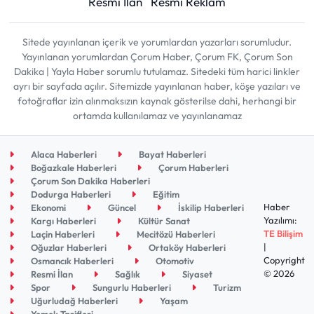
Resmi İlan
Resmi Reklam
Sitede yayınlanan içerik ve yorumlardan yazarları sorumludur.
Yayınlanan yorumlardan Çorum Haber, Çorum FK, Çorum Son
Dakika | Yayla Haber sorumlu tutulamaz. Sitedeki tüm harici linkler
ayrı bir sayfada açılır. Sitemizde yayınlanan haber, köşe yazıları ve
fotoğraflar izin alınmaksızın kaynak gösterilse dahi, herhangi bir
ortamda kullanılamaz ve yayınlanamaz
Alaca Haberleri
Bayat Haberleri
Boğazkale Haberleri
Çorum Haberleri
Çorum Son Dakika Haberleri
Dodurga Haberleri
Eğitim
Haber
Ekonomi
Güncel
İskilip Haberleri
Yazılımı:
Kargı Haberleri
Kültür Sanat
TE Bilişim
Laçin Haberleri
Mecitözü Haberleri
|
Oğuzlar Haberleri
Ortaköy Haberleri
Copyright
Osmancık Haberleri
Otomotiv
© 2026
Resmi İlan
Sağlık
Siyaset
Spor
Sungurlu Haberleri
Turizm
Uğurludağ Haberleri
Yaşam