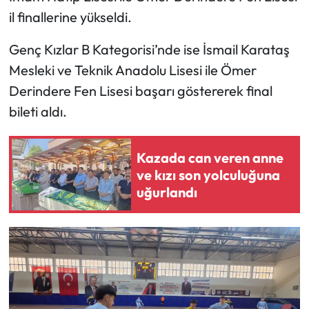
il finallerine yükseldi.
Mecitözü Haberleri
Genç Kızlar B Kategorisi’nde ise İsmail Karataş
Oğuzlar Haberleri
Mesleki ve Teknik Anadolu Lisesi ile Ömer
Derindere Fen Lisesi başarı göstererek final
Ortaköy Haberleri
bileti aldı.
Osmancık Haberleri
Kazada can veren anne
Otomotiv
ve kızı son yolculuğuna
uğurlandı
Resmi İlan
Resmi Reklam
Sağlık