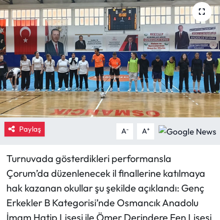
Eğitim
Ekonomi
Güncel
İskilip Haberleri
Kargı Haberleri
Paylaş
-
+
A
A
Kimdir?
Turnuvada gösterdikleri performansla
Kültür Sanat
Çorum’da düzenlenecek il finallerine katılmaya
hak kazanan okullar şu şekilde açıklandı: Genç
Laçin Haberleri
Erkekler B Kategorisi’nde Osmancık Anadolu
İmam Hatip Lisesi ile Ömer Derindere Fen Lisesi
Magazin