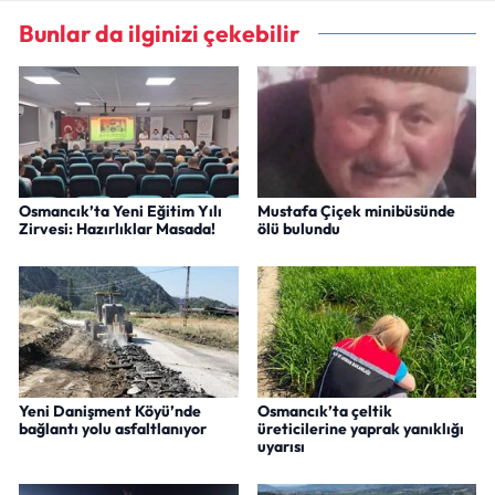
Bunlar da ilginizi çekebilir
Osmancık’ta Yeni Eğitim Yılı
Mustafa Çiçek minibüsünde
Zirvesi: Hazırlıklar Masada!
ölü bulundu
Yeni Danişment Köyü’nde
Osmancık’ta çeltik
bağlantı yolu asfaltlanıyor
üreticilerine yaprak yanıklığı
uyarısı