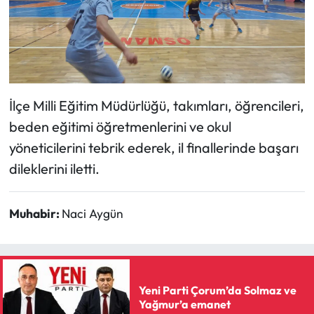
Siyaset
Spor
Sungurlu Haberleri
İlçe Milli Eğitim Müdürlüğü, takımları, öğrencileri,
Turizm
beden eğitimi öğretmenlerini ve okul
yöneticilerini tebrik ederek, il finallerinde başarı
Uğurludağ Haberleri
dileklerini iletti.
Yaşam
Muhabir:
Naci Aygün
Yayla Haber
Yemek Tarifleri
Yeni Parti Çorum’da Solmaz ve
Yerel Haberler
Yağmur’a emanet