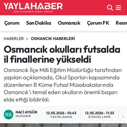
Alaca Haberleri
Çorum Nöbetçi Eczaneler
Çorum
Son Dakika
Osmancık
Çorum FK
Resmi
Bayat Haberleri
Çorum Hava Durumu
HABERLER
OSMANCIK HABERLERI
Osmancık okulları futsalda
Bilgi - Keşfet Haberleri
Çorum Namaz Vakitleri
il finallerine yükseldi
Bilim ve Teknoloji
Çorum Trafik Yoğunluk Haritası
Osmancık İlçe Milli Eğitim Müdürlüğü tarafından
yapılan açıklamada, Okul Sporları kapsamında
Boğazkale Haberleri
TFF 1.Lig Puan Durumu ve Fikstür
düzenlenen B Küme Futsal Müsabakalarında
Osmancık’ı temsil eden okulların önemli başarı
Çorum Haberleri
Tüm Manşetler
elde ettiği bildirildi.
Çorum Son Dakika Haberleri
Son Dakika Haberleri
NACI AYGÜN
12.05.2026 - 10:43
12.05.2026 - 11:33
MUHABIR
YAYINLANMA
GÜNCELLEME
O
Dodurga Haberleri
Haber Arşivi