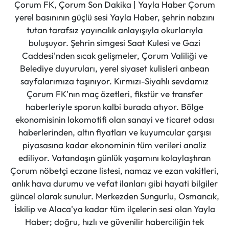
Çorum FK, Çorum Son Dakika | Yayla Haber Çorum
yerel basınının güçlü sesi Yayla Haber, şehrin nabzını
tutan tarafsız yayıncılık anlayışıyla okurlarıyla
buluşuyor. Şehrin simgesi Saat Kulesi ve Gazi
Caddesi'nden sıcak gelişmeler, Çorum Valiliği ve
Belediye duyuruları, yerel siyaset kulisleri anbean
sayfalarımıza taşınıyor. Kırmızı-Siyahlı sevdamız
Çorum FK'nın maç özetleri, fikstür ve transfer
haberleriyle sporun kalbi burada atıyor. Bölge
ekonomisinin lokomotifi olan sanayi ve ticaret odası
haberlerinden, altın fiyatları ve kuyumcular çarşısı
piyasasına kadar ekonominin tüm verileri analiz
ediliyor. Vatandaşın günlük yaşamını kolaylaştıran
Çorum nöbetçi eczane listesi, namaz ve ezan vakitleri,
anlık hava durumu ve vefat ilanları gibi hayati bilgiler
güncel olarak sunulur. Merkezden Sungurlu, Osmancık,
İskilip ve Alaca'ya kadar tüm ilçelerin sesi olan Yayla
Haber; doğru, hızlı ve güvenilir haberciliğin tek