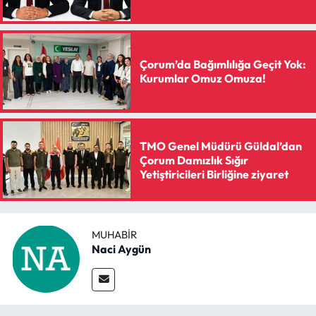
Çorum’da Bağımlılığa Geçit Yok:
Kurumlar Omuz Omuza!
TMO Genel Müdürü Güldal’dan
Çorum Damızlık Sığır
Yetiştiricileri Birliğine ziyaret
MUHABIR
Naci Aygün