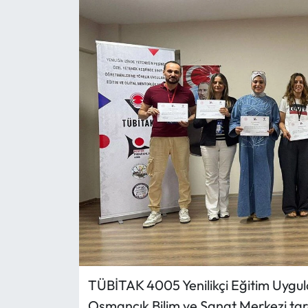
Eğitim
Ekonomi
Güncel
İskilip Haberleri
Kargı Haberleri
Kimdir?
Kültür Sanat
Laçin Haberleri
TÜBİTAK 4005 Yenilikçi Eğitim Uyg
Osmancık Bilim ve Sanat Merkezi tara
Magazin