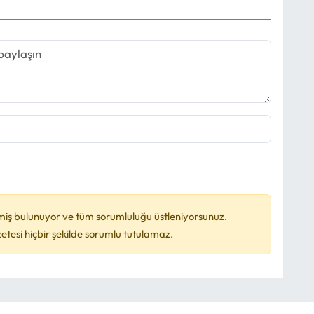
miş bulunuyor ve tüm sorumluluğu üstleniyorsunuz.
esi hiçbir şekilde sorumlu tutulamaz.