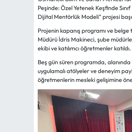
Peşinde: Özel Yetenek Keşfinde Sınıf
Mecitözü Haberleri
Dijital Mentörlük Modeli” projesi ba
Oğuzlar Haberleri
Projenin kapanış programı ve belge t
Müdürü İdris Makineci, şube müdürle
Ortaköy Haberleri
ekibi ve katılımcı öğretmenler katıldı.
Osmancık Haberleri
Beş gün süren programda, alanında 
uygulamalı atölyeler ve deneyim paylaş
Otomotiv
öğretmenlerin mesleki gelişimine önem
Resmi İlan
Resmi Reklam
Sağlık