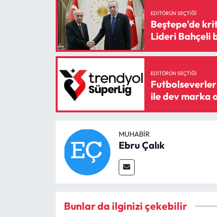
EDITÖRÜN SEÇTIĞI
Beştepe'de kri
Lideri Bahçeli 
EDITÖRÜN SEÇTIĞI
Futbolseverler
ile dev marka a
MUHABIR
Ebru Çalık
Bunlar da ilginizi çekebilir