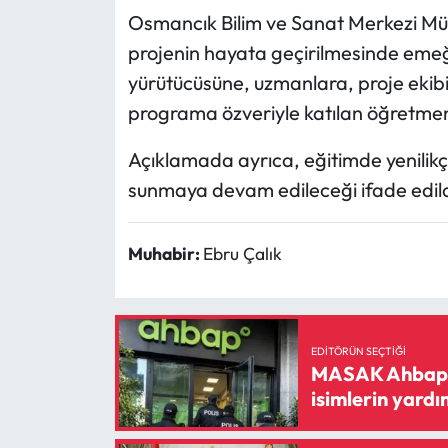
Osmancık Bilim ve Sanat Merkezi Mü
projenin hayata geçirilmesinde eme
yürütücüsüne, uzmanlara, proje ekibi
programa özveriyle katılan öğretmenl
Açıklamada ayrıca, eğitimde yenilik
sunmaya devam edileceği ifade edild
Muhabir:
Ebru Çalık
EDITÖRÜN SEÇTIĞI
MASAK Ahbap de
isimlerin yardı