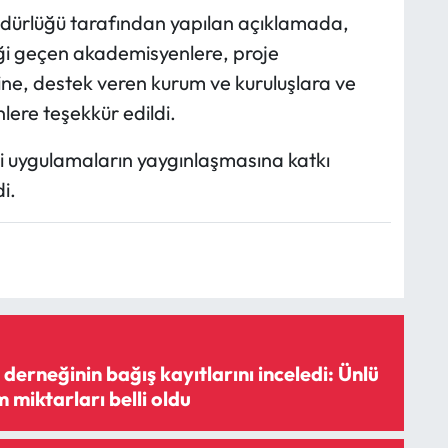
dürlüğü tarafından yapılan açıklamada,
ği geçen akademisyenlere, proje
ne, destek veren kurum ve kuruluşlara ve
ere teşekkür edildi.
çi uygulamaların yaygınlaşmasına katkı
i.
rneğinin bağış kayıtlarını inceledi: Ünlü
m miktarları belli oldu