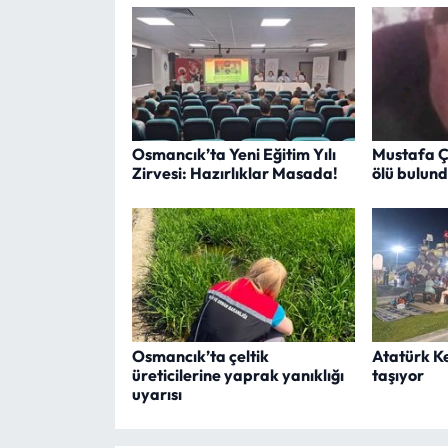
Osmancık’ta Yeni Eğitim Yılı
Mustafa Ç
Zirvesi: Hazırlıklar Masada!
ölü bulun
Osmancık’ta çeltik
Atatürk K
üreticilerine yaprak yanıklığı
taşıyor
uyarısı