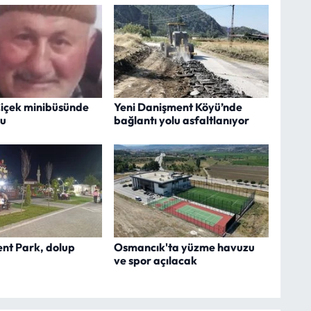
içek minibüsünde
Yeni Danişment Köyü’nde
du
bağlantı yolu asfaltlanıyor
ent Park, dolup
Osmancık'ta yüzme havuzu
ve spor açılacak