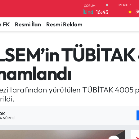
3
İkindi
16:43
 FK
Resmi İlan
Resmi Reklam
LSEM’in TÜBİTAK 
amamlandı
zi tarafından yürütülen TÜBİTAK 4005 p
ildi.
 DK
 SÜRESI