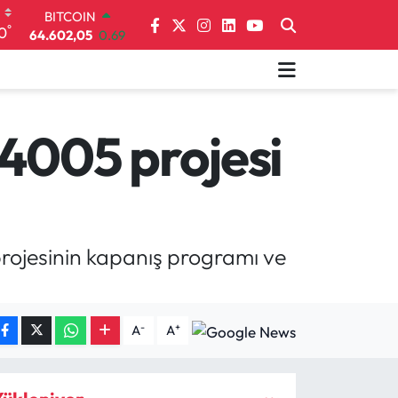
DOLAR
°
0
47,5986
0.06
EURO
55,0700
0.1
STERLİN
64,2438
0.21
GRAM ALTIN
4005 projesi
6518.23
0.39
BİST100
13.768
48
BITCOIN
64.602,05
0.69
rojesinin kapanış programı ve
-
+
A
A