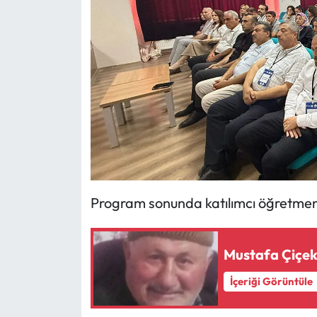
Siyaset
Spor
Sungurlu Haberleri
Turizm
Uğurludağ Haberleri
Yaşam
Program sonunda katılımcı öğretmenl
Yayla Haber
Mustafa Çiçek
Yemek Tarifleri
İçeriği Görüntüle
Yerel Haberler