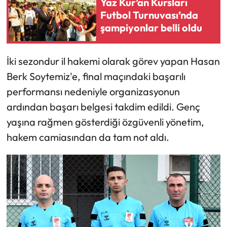
Yaz Kur’an Kursları
Siyaset
Futbol Turnuvası’nda
şampiyonlar belli oldu
Spor
Sungurlu Haberleri
İki sezondur il hakemi olarak görev yapan Hasan
Berk Soytemiz'e, final maçındaki başarılı
Turizm
performansı nedeniyle organizasyonun
ardından başarı belgesi takdim edildi. Genç
Uğurludağ Haberleri
yaşına rağmen gösterdiği özgüvenli yönetim,
Yaşam
hakem camiasından da tam not aldı.
Yayla Haber
Yemek Tarifleri
Yerel Haberler