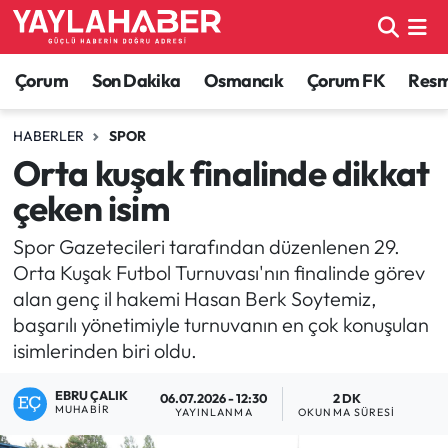
Alaca Haberleri
Çorum Nöbetçi Eczaneler
Çorum
Son Dakika
Osmancık
Çorum FK
Resmi
Bayat Haberleri
Çorum Hava Durumu
HABERLER
SPOR
Orta kuşak finalinde dikkat
Bilgi - Keşfet Haberleri
Çorum Namaz Vakitleri
çeken isim
Bilim ve Teknoloji
Çorum Trafik Yoğunluk Haritası
Spor Gazetecileri tarafından düzenlenen 29.
Orta Kuşak Futbol Turnuvası'nın finalinde görev
Boğazkale Haberleri
TFF 1.Lig Puan Durumu ve Fikstür
alan genç il hakemi Hasan Berk Soytemiz,
başarılı yönetimiyle turnuvanın en çok konuşulan
Çorum Haberleri
Tüm Manşetler
isimlerinden biri oldu.
Çorum Son Dakika Haberleri
Son Dakika Haberleri
EBRU ÇALIK
06.07.2026 - 12:30
2 DK
MUHABIR
YAYINLANMA
OKUNMA SÜRESI
Dodurga Haberleri
Haber Arşivi