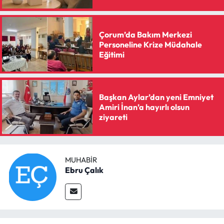
Çorum’da Bakım Merkezi
Personeline Krize Müdahale
Eğitimi
Başkan Aylar’dan yeni Emniyet
Amiri İnan’a hayırlı olsun
ziyareti
MUHABIR
Ebru Çalık