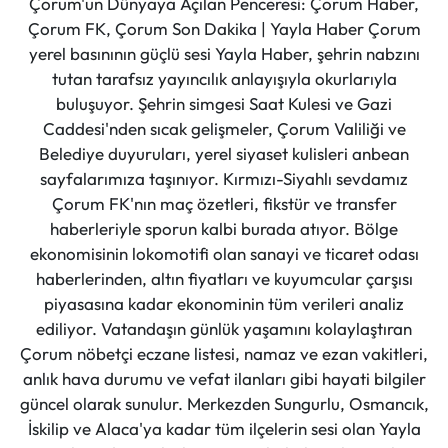
Çorum'un Dünyaya Açılan Penceresi: Çorum Haber,
Çorum FK, Çorum Son Dakika | Yayla Haber Çorum
yerel basınının güçlü sesi Yayla Haber, şehrin nabzını
tutan tarafsız yayıncılık anlayışıyla okurlarıyla
buluşuyor. Şehrin simgesi Saat Kulesi ve Gazi
Caddesi'nden sıcak gelişmeler, Çorum Valiliği ve
Belediye duyuruları, yerel siyaset kulisleri anbean
sayfalarımıza taşınıyor. Kırmızı-Siyahlı sevdamız
Çorum FK'nın maç özetleri, fikstür ve transfer
haberleriyle sporun kalbi burada atıyor. Bölge
ekonomisinin lokomotifi olan sanayi ve ticaret odası
haberlerinden, altın fiyatları ve kuyumcular çarşısı
piyasasına kadar ekonominin tüm verileri analiz
ediliyor. Vatandaşın günlük yaşamını kolaylaştıran
Çorum nöbetçi eczane listesi, namaz ve ezan vakitleri,
anlık hava durumu ve vefat ilanları gibi hayati bilgiler
güncel olarak sunulur. Merkezden Sungurlu, Osmancık,
İskilip ve Alaca'ya kadar tüm ilçelerin sesi olan Yayla