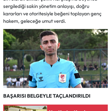
sergilediği sakin yönetim anlayışı, doğru
Mecitözü Haberleri
kararları ve otoritesiyle beğeni toplayan genç
hakem, geleceğe umut verdi.
Oğuzlar Haberleri
Ortaköy Haberleri
Osmancık Haberleri
Otomotiv
Resmi İlan
Resmi Reklam
BAŞARISI BELGEYLE TAÇLANDIRILDI
Sağlık