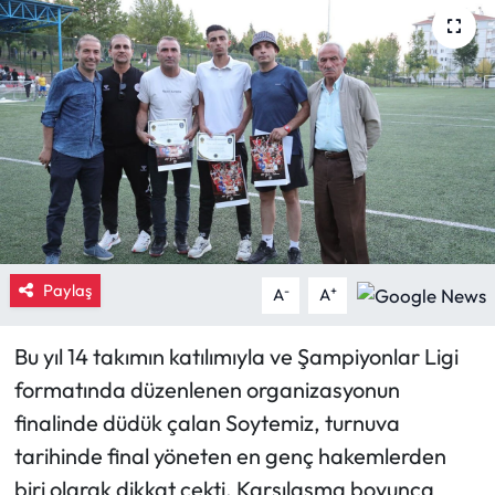
Eğitim
Ekonomi
Güncel
İskilip Haberleri
Kargı Haberleri
Paylaş
-
+
A
A
Kimdir?
Bu yıl 14 takımın katılımıyla ve Şampiyonlar Ligi
Kültür Sanat
formatında düzenlenen organizasyonun
finalinde düdük çalan Soytemiz, turnuva
Laçin Haberleri
tarihinde final yöneten en genç hakemlerden
biri olarak dikkat çekti. Karşılaşma boyunca
Magazin