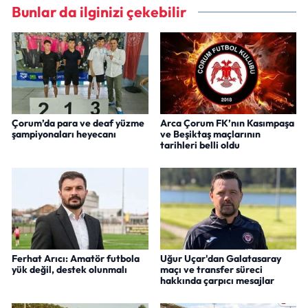
Bunlar da ilginizi çekebilir
Çorum’da para ve deaf yüzme
Arca Çorum FK’nın Kasımpaşa
şampiyonaları heyecanı
ve Beşiktaş maçlarının
tarihleri belli oldu
Ferhat Arıcı: Amatör futbola
Uğur Uçar'dan Galatasaray
yük değil, destek olunmalı
maçı ve transfer süreci
hakkında çarpıcı mesajlar