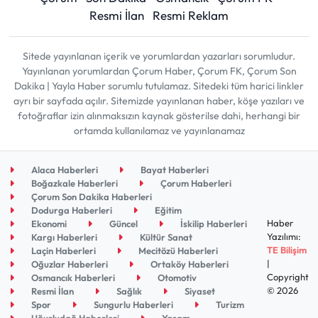
Resmi İlan
Resmi Reklam
Sitede yayınlanan içerik ve yorumlardan yazarları sorumludur.
Yayınlanan yorumlardan Çorum Haber, Çorum FK, Çorum Son
Dakika | Yayla Haber sorumlu tutulamaz. Sitedeki tüm harici linkler
ayrı bir sayfada açılır. Sitemizde yayınlanan haber, köşe yazıları ve
fotoğraflar izin alınmaksızın kaynak gösterilse dahi, herhangi bir
ortamda kullanılamaz ve yayınlanamaz
Alaca Haberleri
Bayat Haberleri
Boğazkale Haberleri
Çorum Haberleri
Çorum Son Dakika Haberleri
Dodurga Haberleri
Eğitim
Haber
Ekonomi
Güncel
İskilip Haberleri
Yazılımı:
Kargı Haberleri
Kültür Sanat
TE Bilişim
Laçin Haberleri
Mecitözü Haberleri
|
Oğuzlar Haberleri
Ortaköy Haberleri
Copyright
Osmancık Haberleri
Otomotiv
© 2026
Resmi İlan
Sağlık
Siyaset
Spor
Sungurlu Haberleri
Turizm