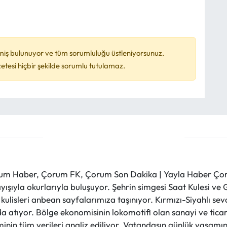
miş bulunuyor ve tüm sorumluluğu üstleniyorsunuz.
esi hiçbir şekilde sorumlu tutulamaz.
m Haber, Çorum FK, Çorum Son Dakika | Yayla Haber Çorum
layışıyla okurlarıyla buluşuyor. Şehrin simgesi Saat Kulesi 
et kulisleri anbean sayfalarımıza taşınıyor. Kırmızı-Siyahlı s
a atıyor. Bölge ekonomisinin lokomotifi olan sanayi ve ticare
nin tüm verileri analiz ediliyor. Vatandaşın günlük yaşamını