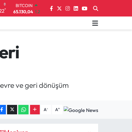
DOLAR
°
22
47,7106
0.17
EURO
55,1652
0.27
STERLİN
64,4046
0.35
GRAM ALTIN
eri
6618.49
2.12
BİST100
13.773
-19
BITCOIN
65.130,04
1.2
 çevre ve geri dönüşüm
-
+
A
A