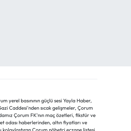
 yerel basınının güçlü sesi Yayla Haber,
ve Gazi Caddesi'nden sıcak gelişmeler, Çorum
evdamız Çorum FK'nın maç özetleri, fikstür ve
t odası haberlerinden, altın fiyatları ve
 kolaylaştıran Çorum nöbetçi eczane listesi,