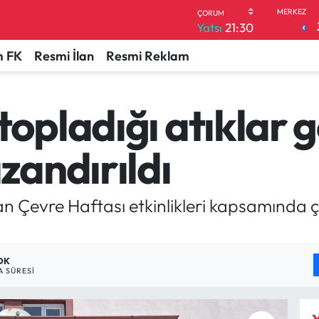
Yatsı
21:30
 FK
Resmi İlan
Resmi Reklam
topladığı atıklar g
andırıldı
ran Çevre Haftası etkinlikleri kapsamında
 DK
 SÜRESI