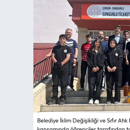
Eğitim
Ekonomi
Güncel
İskilip Haberleri
Kargı Haberleri
Kimdir?
Kültür Sanat
Laçin Haberleri
Belediye İklim Değişikliği ve Sıfır At
kapsamında öğrenciler tarafından top
Magazin