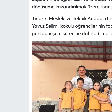
dönüşüme kazandırılmak üzere lisanslı
Mecitözü Haberleri
Ticaret Mesleki ve Teknik Anadolu Lise
Oğuzlar Haberleri
Yavuz Selim İlkokulu öğrencilerinin t
geri dönüşüm sürecine dahil edilmesi
Ortaköy Haberleri
Osmancık Haberleri
Otomotiv
Resmi İlan
Resmi Reklam
Sağlık