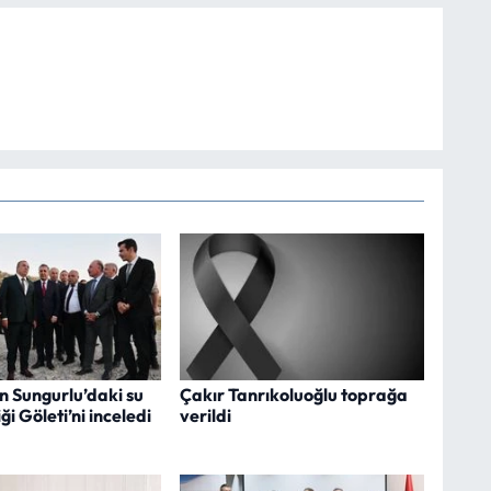
n Sungurlu’daki su
Çakır Tanrıkoluoğlu toprağa
iği Göleti’ni inceledi
verildi