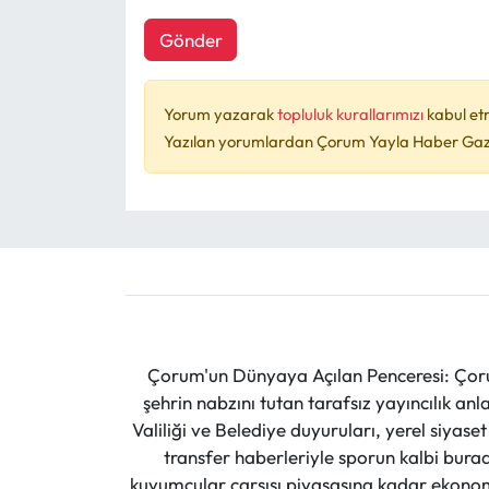
Gönder
Yorum yazarak
topluluk kurallarımızı
kabul et
Yazılan yorumlardan Çorum Yayla Haber Gazet
Çorum'un Dünyaya Açılan Penceresi: Çoru
şehrin nabzını tutan tarafsız yayıncılık an
Valiliği ve Belediye duyuruları, yerel siyas
transfer haberleriyle sporun kalbi burad
kuyumcular çarşısı piyasasına kadar ekonomi