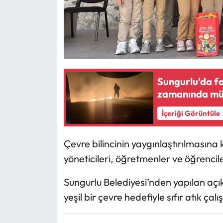
Siyaset
Spor
Sungurlu Haberleri
Turizm
Sungurlu'da fa
zamanında mü
Uğurludağ Haberleri
İçeriği Görüntüle
Yaşam
Çevre bilincinin yaygınlaştırılmasına
Yayla Haber
yöneticileri, öğretmenler ve öğrencil
Yemek Tarifleri
Sungurlu Belediyesi’nden yapılan aç
yeşil bir çevre hedefiyle sıfır atık çalı
Yerel Haberler