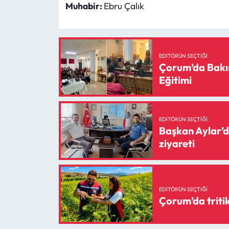
Muhabir:
Ebru Çalık
EDITÖRÜN SEÇTIĞI
Çorum’da Bakı
Eğitimi
EDITÖRÜN SEÇTIĞI
Başkan Aylar’da
ziyareti
EDITÖRÜN SEÇTIĞI
Çorum’da tritik