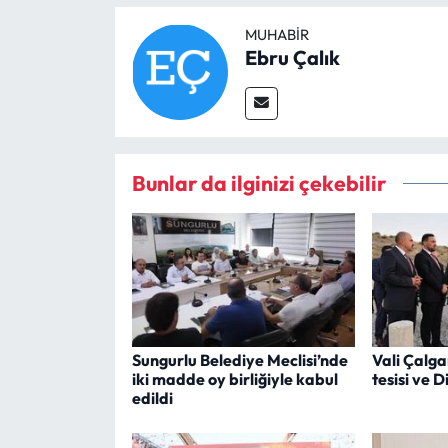
MUHABIR
Ebru Çalık
Bunlar da ilginizi çekebilir
Sungurlu Belediye Meclisi’nde
Vali Çalga
iki madde oy birliğiyle kabul
tesisi ve D
edildi