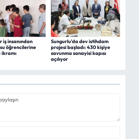
 iş insanından
Sungurlu'da dev istihdam
su öğrencilerine
projesi başladı: 430 kişiye
 ikramı
savunma sanayisi kapısı
açılıyor