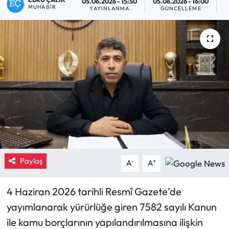
05.06.2026 - 15:50
05.06.2026 - 16:00
MUHABIR
YAYINLANMA
GÜNCELLEME
O
Eğitim
Ekonomi
Güncel
İskilip Haberleri
Kargı Haberleri
Kimdir?
Paylaş
-
+
A
A
Kültür Sanat
4 Haziran 2026 tarihli Resmî Gazete'de
Laçin Haberleri
yayımlanarak yürürlüğe giren 7582 sayılı Kanun
ile kamu borçlarının yapılandırılmasına ilişkin
Magazin