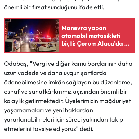
Siyaset
önemli bir fırsat sunduğunu ifade etti.
Spor
Manevra yapan
Sungurlu Haberleri
otomobil motosikleti
biçti: Çorum Alaca'da 1
Turizm
kişinin durumu ağır
Odabaş, "Vergi ve diğer kamu borçlarının daha
Uğurludağ Haberleri
uzun vadede ve daha uygun şartlarda
Yaşam
ödenebilmesine imkân sağlayan bu düzenleme,
esnaf ve sanatkârlarımız açısından önemli bir
Yayla Haber
kolaylık getirmektedir. Üyelerimizin mağduriyet
yaşamamaları ve yeni haklardan
Yemek Tarifleri
yararlanabilmeleri için süreci yakından takip
etmelerini tavsiye ediyoruz" dedi.
Yerel Haberler