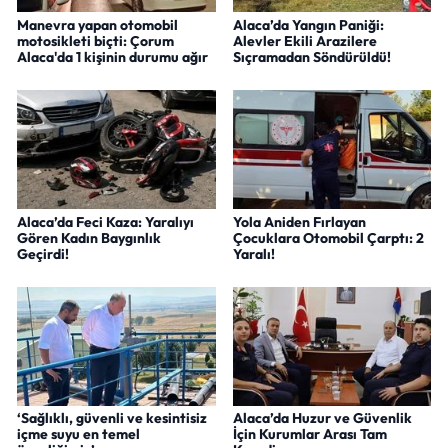
Manevra yapan otomobil
Alaca’da Yangın Paniği:
motosikleti biçti: Çorum
Alevler Ekili Arazilere
Alaca'da 1 kişinin durumu ağır
Sıçramadan Söndürüldü!
Alaca’da Feci Kaza: Yaralıyı
Yola Aniden Fırlayan
Gören Kadın Baygınlık
Çocuklara Otomobil Çarptı: 2
Geçirdi!
Yaralı!
‘Sağlıklı, güvenli ve kesintisiz
Alaca’da Huzur ve Güvenlik
içme suyu en temel
İçin Kurumlar Arası Tam