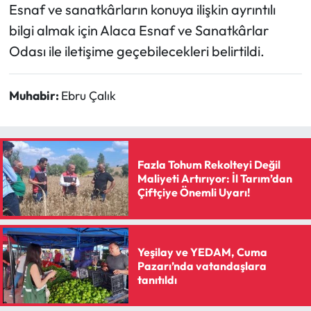
Esnaf ve sanatkârların konuya ilişkin ayrıntılı
bilgi almak için Alaca Esnaf ve Sanatkârlar
Odası ile iletişime geçebilecekleri belirtildi.
Muhabir:
Ebru Çalık
Fazla Tohum Rekolteyi Değil
Maliyeti Artırıyor: İl Tarım’dan
Çiftçiye Önemli Uyarı!
Yeşilay ve YEDAM, Cuma
Pazarı’nda vatandaşlara
tanıtıldı