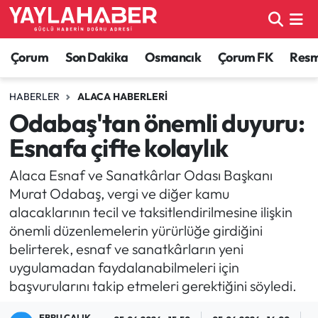
Alaca Haberleri
Çorum Nöbetçi Eczaneler
Çorum
Son Dakika
Osmancık
Çorum FK
Resmi
Bayat Haberleri
Çorum Hava Durumu
HABERLER
ALACA HABERLERI
Odabaş'tan önemli duyuru:
Bilgi - Keşfet Haberleri
Çorum Namaz Vakitleri
Esnafa çifte kolaylık
Bilim ve Teknoloji
Çorum Trafik Yoğunluk Haritası
Alaca Esnaf ve Sanatkârlar Odası Başkanı
Murat Odabaş, vergi ve diğer kamu
Boğazkale Haberleri
TFF 1.Lig Puan Durumu ve Fikstür
alacaklarının tecil ve taksitlendirilmesine ilişkin
önemli düzenlemelerin yürürlüğe girdiğini
Çorum Haberleri
Tüm Manşetler
belirterek, esnaf ve sanatkârların yeni
uygulamadan faydalanabilmeleri için
Çorum Son Dakika Haberleri
Son Dakika Haberleri
başvurularını takip etmeleri gerektiğini söyledi.
Dodurga Haberleri
Haber Arşivi
EBRU ÇALIK