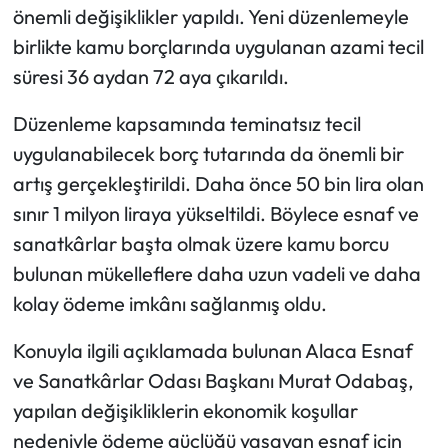
önemli değişiklikler yapıldı. Yeni düzenlemeyle
birlikte kamu borçlarında uygulanan azami tecil
Mecitözü Haberleri
süresi 36 aydan 72 aya çıkarıldı.
Oğuzlar Haberleri
Düzenleme kapsamında teminatsız tecil
Ortaköy Haberleri
uygulanabilecek borç tutarında da önemli bir
artış gerçekleştirildi. Daha önce 50 bin lira olan
Osmancık Haberleri
sınır 1 milyon liraya yükseltildi. Böylece esnaf ve
sanatkârlar başta olmak üzere kamu borcu
Otomotiv
bulunan mükelleflere daha uzun vadeli ve daha
Resmi İlan
kolay ödeme imkânı sağlanmış oldu.
Konuyla ilgili açıklamada bulunan Alaca Esnaf
Resmi Reklam
ve Sanatkârlar Odası Başkanı Murat Odabaş,
Sağlık
yapılan değişikliklerin ekonomik koşullar
nedeniyle ödeme güçlüğü yaşayan esnaf için