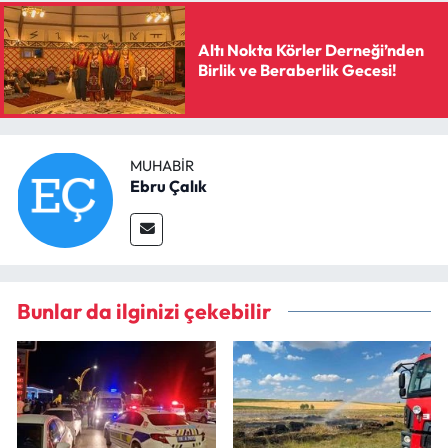
Altı Nokta Körler Derneği’nden
Birlik ve Beraberlik Gecesi!
MUHABIR
Ebru Çalık
Bunlar da ilginizi çekebilir