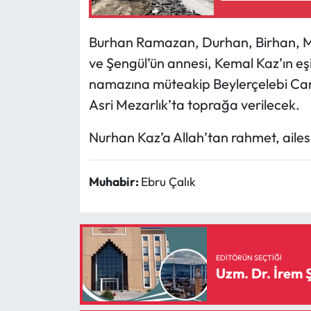
Mecitözü Haberleri
Burhan Ramazan, Durhan, Birhan, M
ve Şengül’ün annesi, Kemal Kaz’ın eş
Oğuzlar Haberleri
namazına müteakip Beylerçelebi Cam
Asri Mezarlık’ta toprağa verilecek.
Ortaköy Haberleri
Nurhan Kaz’a Allah’tan rahmet, ailesi 
Osmancık Haberleri
Otomotiv
Muhabir:
Ebru Çalık
Resmi İlan
Resmi Reklam
EDITÖRÜN SEÇTIĞI
Uzm. Dr. İrem
Sağlık