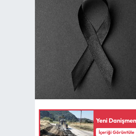
Eğitim
Ekonomi
Güncel
İskilip Haberleri
Kargı Haberleri
Kimdir?
Kültür Sanat
Laçin Haberleri
İçeriği Görüntüle
Magazin