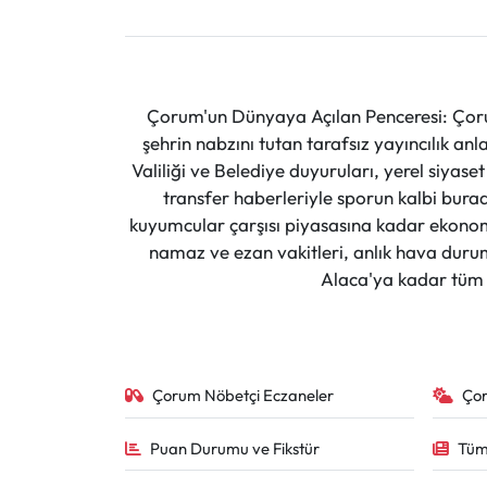
Çorum'un Dünyaya Açılan Penceresi: Çoru
şehrin nabzını tutan tarafsız yayıncılık an
Valiliği ve Belediye duyuruları, yerel siyas
transfer haberleriyle sporun kalbi burad
kuyumcular çarşısı piyasasına kadar ekonomi
namaz ve ezan vakitleri, anlık hava durumu
Alaca'ya kadar tüm il
Çorum Nöbetçi Eczaneler
Ço
Puan Durumu ve Fikstür
Tüm