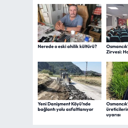
Nerede o eski ahilik kültürü?
Osmancık’t
Zirvesi: H
Yeni Danişment Köyü’nde
Osmancık’t
bağlantı yolu asfaltlanıyor
üreticiler
uyarısı