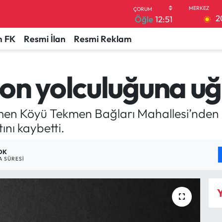
2
Öğle
12:51
 FK
Resmi İlan
Resmi Reklam
on yolculuğuna u
men Köyü Tekmen Bağları Mahallesi’nden 
nı kaybetti.
 DK
 SÜRESI
Y