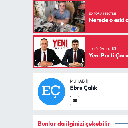
Siyaset
EDITÖRÜN SEÇTIĞI
Spor
Nerede o eski a
Sungurlu Haberleri
Turizm
EDITÖRÜN SEÇTIĞI
Yeni Parti Ço
Uğurludağ Haberleri
Yaşam
MUHABIR
Ebru Çalık
Yayla Haber
Yemek Tarifleri
Yerel Haberler
Bunlar da ilginizi çekebilir