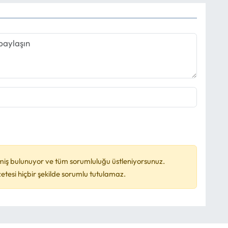
miş bulunuyor ve tüm sorumluluğu üstleniyorsunuz.
esi hiçbir şekilde sorumlu tutulamaz.