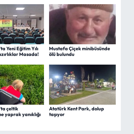
a Yeni Eğitim Yılı
Mustafa Çiçek minibüsünde
azırlıklar Masada!
ölü bulundu
a çeltik
Atatürk Kent Park, dolup
ine yaprak yanıklığı
taşıyor