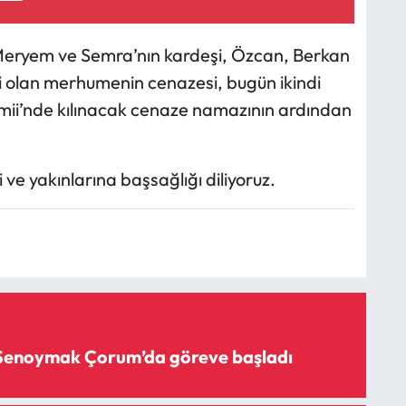
eryem ve Semra’nın kardeşi, Özcan, Berkan
i olan merhumenin cenazesi, bugün ikindi
ii’nde kılınacak cenaze namazının ardından
ve yakınlarına başsağlığı diliyoruz.
 Şenoymak Çorum’da göreve başladı