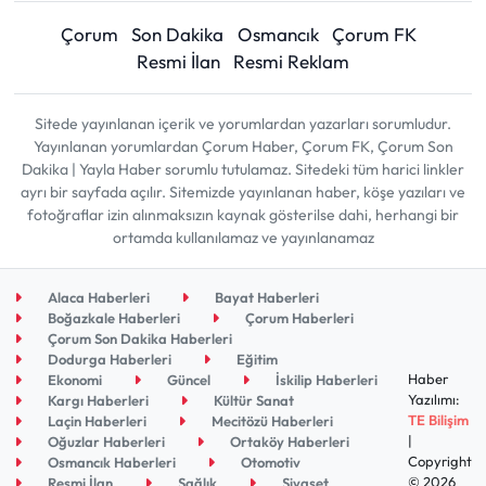
Çorum
Son Dakika
Osmancık
Çorum FK
Resmi İlan
Resmi Reklam
Sitede yayınlanan içerik ve yorumlardan yazarları sorumludur.
Yayınlanan yorumlardan Çorum Haber, Çorum FK, Çorum Son
Dakika | Yayla Haber sorumlu tutulamaz. Sitedeki tüm harici linkler
ayrı bir sayfada açılır. Sitemizde yayınlanan haber, köşe yazıları ve
fotoğraflar izin alınmaksızın kaynak gösterilse dahi, herhangi bir
ortamda kullanılamaz ve yayınlanamaz
Alaca Haberleri
Bayat Haberleri
Boğazkale Haberleri
Çorum Haberleri
Çorum Son Dakika Haberleri
Dodurga Haberleri
Eğitim
Haber
Ekonomi
Güncel
İskilip Haberleri
Yazılımı:
Kargı Haberleri
Kültür Sanat
TE Bilişim
Laçin Haberleri
Mecitözü Haberleri
|
Oğuzlar Haberleri
Ortaköy Haberleri
Copyright
Osmancık Haberleri
Otomotiv
© 2026
Resmi İlan
Sağlık
Siyaset