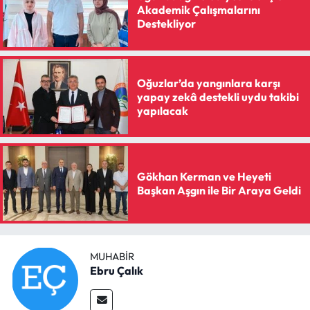
Siyaset
Akademik Çalışmalarını
Destekliyor
Spor
Sungurlu Haberleri
Oğuzlar’da yangınlara karşı
yapay zekâ destekli uydu takibi
Turizm
yapılacak
Uğurludağ Haberleri
Gökhan Kerman ve Heyeti
Yaşam
Başkan Aşgın ile Bir Araya Geldi
Yayla Haber
Yemek Tarifleri
MUHABIR
Ebru Çalık
Yerel Haberler