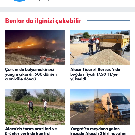
Bunlar da ilginizi çekebilir
Çorum’da balya makinesi
Alaca Ticaret Borsası’nda
yangın çıkardı: 500 dönüm
buğday fiyatı 17,50 TL’ye
alan küle döndü
yükseldi
Alaca’da tarım arazileri ve
Yozgat’ta meydana gelen
ürünler yerinde kontrol
kazada Alacalı 2 kişi hayatını