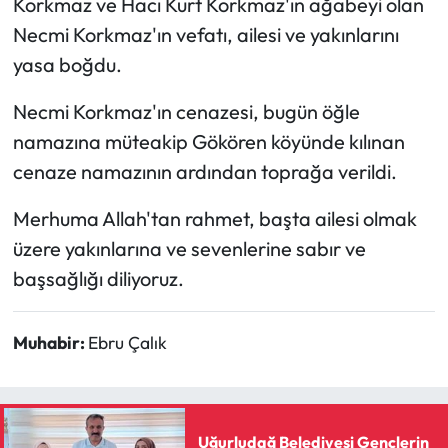
Korkmaz ve Hacı Kurt Korkmaz'ın ağabeyi olan
Necmi Korkmaz'ın vefatı, ailesi ve yakınlarını
Mecitözü Haberleri
yasa boğdu.
Oğuzlar Haberleri
Necmi Korkmaz'ın cenazesi, bugün öğle
namazına müteakip Gökören köyünde kılınan
Ortaköy Haberleri
cenaze namazının ardından toprağa verildi.
Osmancık Haberleri
Merhuma Allah'tan rahmet, başta ailesi olmak
üzere yakınlarına ve sevenlerine sabır ve
Otomotiv
başsağlığı diliyoruz.
Resmi İlan
Muhabir:
Ebru Çalık
Resmi Reklam
Sağlık
Uğurludağ Belediyesi Gençlerin