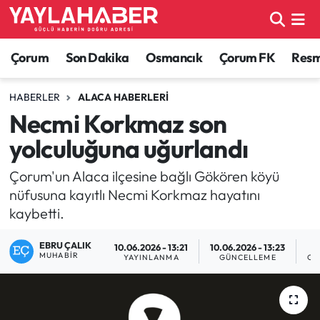
Alaca Haberleri
Çorum Nöbetçi Eczaneler
Çorum
Son Dakika
Osmancık
Çorum FK
Resmi
Bayat Haberleri
Çorum Hava Durumu
HABERLER
ALACA HABERLERI
Necmi Korkmaz son
Bilgi - Keşfet Haberleri
Çorum Namaz Vakitleri
yolculuğuna uğurlandı
Bilim ve Teknoloji
Çorum Trafik Yoğunluk Haritası
Çorum'un Alaca ilçesine bağlı Gökören köyü
nüfusuna kayıtlı Necmi Korkmaz hayatını
Boğazkale Haberleri
TFF 1.Lig Puan Durumu ve Fikstür
kaybetti.
Çorum Haberleri
Tüm Manşetler
EBRU ÇALIK
10.06.2026 - 13:21
10.06.2026 - 13:23
MUHABIR
YAYINLANMA
GÜNCELLEME
OK
Çorum Son Dakika Haberleri
Son Dakika Haberleri
Dodurga Haberleri
Haber Arşivi