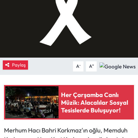
Eğitim
Ekonomi
Güncel
İskilip Haberleri
Paylaş
-
+
A
A
Kargı Haberleri
Kimdir?
Her Çarşamba Canlı
Müzik: Alacalılar Sosyal
Kültür Sanat
Tesislerde Buluşuyor!
Laçin Haberleri
Merhum Hacı Bahri Korkmaz'ın oğlu, Memduh
Magazin