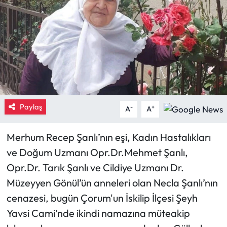
Eğitim
Ekonomi
Güncel
İskilip Haberleri
Paylaş
-
+
A
A
Kargı Haberleri
Merhum Recep Şanlı’nın eşi, Kadın Hastalıkları
Kimdir?
ve Doğum Uzmanı Opr.Dr.Mehmet Şanlı,
Opr.Dr. Tarık Şanlı ve Cildiye Uzmanı Dr.
Kültür Sanat
Müzeyyen Gönül’ün anneleri olan Necla Şanlı’nın
cenazesi, bugün Çorum'un İskilip İlçesi Şeyh
Laçin Haberleri
Yavsi Cami’nde ikindi namazına müteakip
Magazin