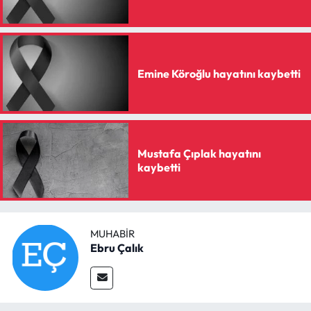
Siyaset
Spor
Emine Köroğlu hayatını kaybetti
Sungurlu Haberleri
Turizm
Uğurludağ Haberleri
Mustafa Çıplak hayatını
kaybetti
Yaşam
Yayla Haber
MUHABIR
Ebru Çalık
Yemek Tarifleri
Yerel Haberler