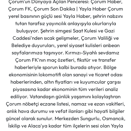
Çorum'un Dünyaya Açılan Penceresi: Çorum Haber,
Çorum FK, Çorum Son Dakika | Yayla Haber Çorum
yerel basınının güçlü sesi Yayla Haber, şehrin nabzını
tutan tarafsız yayıncılık anlayışıyla okurlarıyla
buluşuyor. Şehrin simgesi Saat Kulesi ve Gazi
Caddesi'nden sıcak gelişmeler, Çorum Valiliği ve
Belediye duyuruları, yerel siyaset kulisleri anbean
sayfalarımıza taşınıyor. Kırmızı-Siyahlı sevdamız
Çorum FK'nın maç özetleri, fikstür ve transfer
haberleriyle sporun kalbi burada atıyor. Bölge
ekonomisinin lokomotifi olan sanayi ve ticaret odası
haberlerinden, altın fiyatları ve kuyumcular çarşısı
piyasasına kadar ekonominin tüm verileri analiz
ediliyor. Vatandaşın günlük yaşamını kolaylaştıran
Çorum nöbetçi eczane listesi, namaz ve ezan vakitleri,
anlık hava durumu ve vefat ilanları gibi hayati bilgiler
güncel olarak sunulur. Merkezden Sungurlu, Osmancık,
İskilip ve Alaca'ya kadar tüm ilçelerin sesi olan Yayla