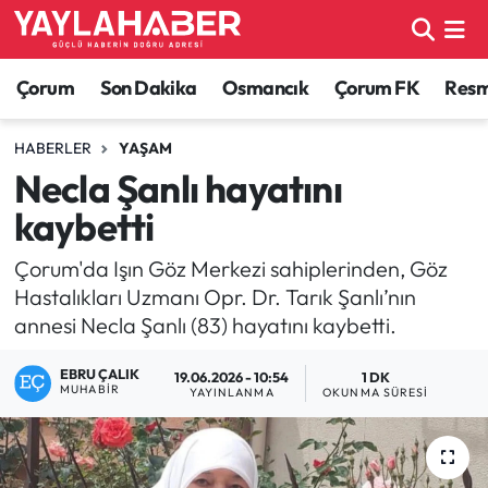
Alaca Haberleri
Çorum Nöbetçi Eczaneler
Çorum
Son Dakika
Osmancık
Çorum FK
Resmi
Bayat Haberleri
Çorum Hava Durumu
HABERLER
YAŞAM
Necla Şanlı hayatını
Bilgi - Keşfet Haberleri
Çorum Namaz Vakitleri
kaybetti
Bilim ve Teknoloji
Çorum Trafik Yoğunluk Haritası
Çorum'da Işın Göz Merkezi sahiplerinden, Göz
Hastalıkları Uzmanı Opr. Dr. Tarık Şanlı’nın
Boğazkale Haberleri
TFF 1.Lig Puan Durumu ve Fikstür
annesi Necla Şanlı (83) hayatını kaybetti.
Çorum Haberleri
Tüm Manşetler
EBRU ÇALIK
19.06.2026 - 10:54
1 DK
MUHABIR
YAYINLANMA
OKUNMA SÜRESI
Çorum Son Dakika Haberleri
Son Dakika Haberleri
Dodurga Haberleri
Haber Arşivi