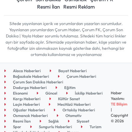
Resmi İlan
Resmi Reklam
Sitede yayınlanan içerik ve yorumlardan yazarları sorumludur.
Yayınlanan yorumlardan Çorum Haber, Çorum FK, Çorum Son
Dakika | Yayla Haber sorumlu tutulamaz. Sitedeki tüm harici linkler
ayrı bir sayfada açılır. Sitemizde yayınlanan haber, köşe yazıları ve
fotoğraflar izin alınmaksızın kaynak gösterilse dahi, herhangi bir
ortamda kullanılamaz ve yayınlanamaz
Alaca Haberleri
Bayat Haberleri
Boğazkale Haberleri
Çorum Haberleri
Çorum Son Dakika Haberleri
Dodurga Haberleri
Eğitim
Haber
Ekonomi
Güncel
İskilip Haberleri
Yazılımı:
Kargı Haberleri
Kültür Sanat
TE Bilişim
Laçin Haberleri
Mecitözü Haberleri
|
Oğuzlar Haberleri
Ortaköy Haberleri
Copyright
Osmancık Haberleri
Otomotiv
© 2026
Resmi İlan
Sağlık
Siyaset
Spor
Sungurlu Haberleri
Turizm