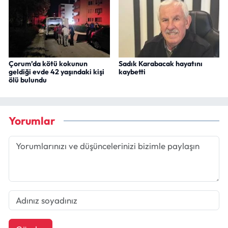
Çorum’da kötü kokunun
Sadık Karabacak hayatını
geldiği evde 42 yaşındaki kişi
kaybetti
ölü bulundu
Yorumlar