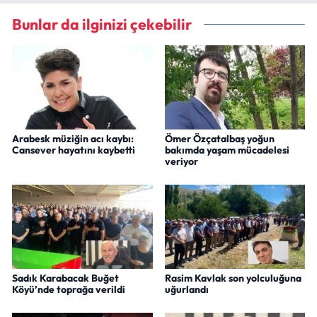
Bunlar da ilginizi çekebilir
Arabesk müziğin acı kaybı:
Ömer Özçatalbaş yoğun
Cansever hayatını kaybetti
bakımda yaşam mücadelesi
veriyor
Sadık Karabacak Buğet
Rasim Kavlak son yolculuğuna
Köyü’nde toprağa verildi
uğurlandı