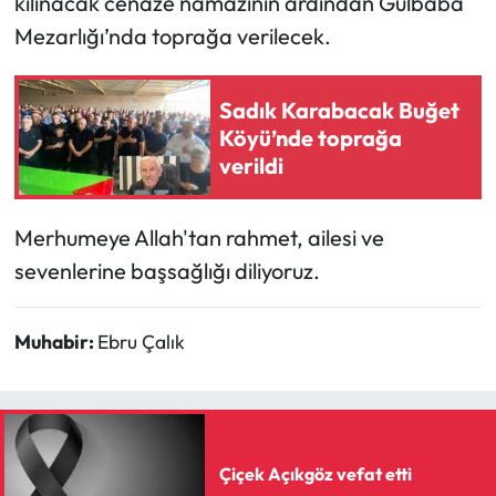
kılınacak cenaze namazının ardından Gülbaba
Mezarlığı’nda toprağa verilecek.
Mecitözü Haberleri
Sadık Karabacak Buğet
Oğuzlar Haberleri
Köyü’nde toprağa
verildi
Ortaköy Haberleri
Osmancık Haberleri
Merhumeye Allah'tan rahmet, ailesi ve
sevenlerine başsağlığı diliyoruz.
Otomotiv
Resmi İlan
Muhabir:
Ebru Çalık
Resmi Reklam
Sağlık
Çiçek Açıkgöz vefat etti