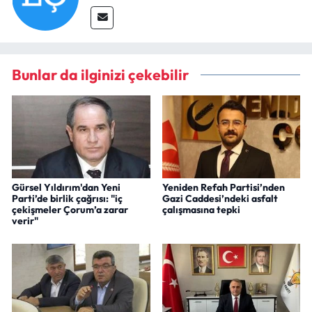
Bunlar da ilginizi çekebilir
Gürsel Yıldırım'dan Yeni
Yeniden Refah Partisi’nden
Parti’de birlik çağrısı: "iç
Gazi Caddesi’ndeki asfalt
çekişmeler Çorum’a zarar
çalışmasına tepki
verir"