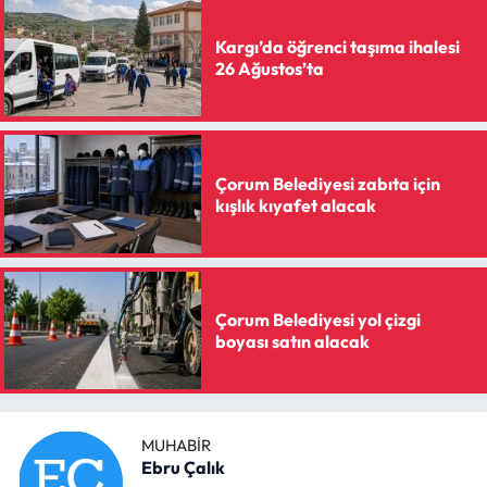
Siyaset
Kargı’da öğrenci taşıma ihalesi
Spor
26 Ağustos’ta
Sungurlu Haberleri
Turizm
Çorum Belediyesi zabıta için
kışlık kıyafet alacak
Uğurludağ Haberleri
Yaşam
Çorum Belediyesi yol çizgi
Yayla Haber
boyası satın alacak
Yemek Tarifleri
MUHABIR
Yerel Haberler
Ebru Çalık