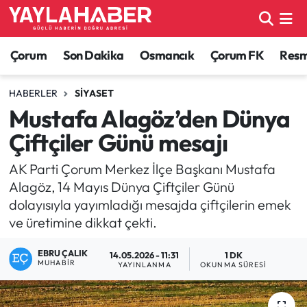
Alaca Haberleri
Çorum Nöbetçi Eczaneler
Çorum
Son Dakika
Osmancık
Çorum FK
Resmi
Bayat Haberleri
Çorum Hava Durumu
HABERLER
SIYASET
Mustafa Alagöz’den Dünya
Bilgi - Keşfet Haberleri
Çorum Namaz Vakitleri
Çiftçiler Günü mesajı
Bilim ve Teknoloji
Çorum Trafik Yoğunluk Haritası
AK Parti Çorum Merkez İlçe Başkanı Mustafa
Alagöz, 14 Mayıs Dünya Çiftçiler Günü
Boğazkale Haberleri
TFF 1.Lig Puan Durumu ve Fikstür
dolayısıyla yayımladığı mesajda çiftçilerin emek
ve üretimine dikkat çekti.
Çorum Haberleri
Tüm Manşetler
EBRU ÇALIK
14.05.2026 - 11:31
1 DK
Çorum Son Dakika Haberleri
Son Dakika Haberleri
MUHABIR
YAYINLANMA
OKUNMA SÜRESI
Dodurga Haberleri
Haber Arşivi