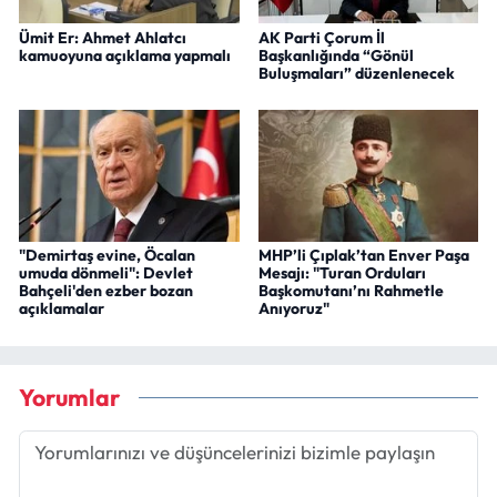
Ümit Er: Ahmet Ahlatcı
AK Parti Çorum İl
kamuoyuna açıklama yapmalı
Başkanlığında “Gönül
Buluşmaları” düzenlenecek
"Demirtaş evine, Öcalan
MHP’li Çıplak’tan Enver Paşa
umuda dönmeli": Devlet
Mesajı: "Turan Orduları
Bahçeli'den ezber bozan
Başkomutanı’nı Rahmetle
açıklamalar
Anıyoruz"
Yorumlar