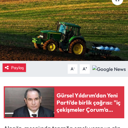
Eğitim
Ekonomi
Güncel
İskilip Haberleri
Paylaş
Kargı Haberleri
-
+
A
A
Kimdir?
Gürsel Yıldırım'dan Yeni
Kültür Sanat
Parti’de birlik çağrısı: "iç
çekişmeler Çorum’a
Laçin Haberleri
zarar verir"
Magazin