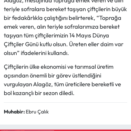
Alagöz, mesajında toprağa emek veren ve alın
teriyle sofralara bereket taşıyan çiftçilerin büyük
Mecitözü Haberleri
bir fedakârlıkla çalıştığını belirterek, “Toprağa
emek veren, alın teriyle sofralarımıza bereket
Oğuzlar Haberleri
taşıyan tüm çiftçilerimizin 14 Mayıs Dünya
Ortaköy Haberleri
Çiftçiler Günü kutlu olsun. Üreten eller daim var
olsun” ifadelerini kullandı.
Osmancık Haberleri
Çiftçilerin ülke ekonomisi ve tarımsal üretim
Otomotiv
açısından önemli bir görev üstlendiğini
vurgulayan Alagöz, tüm üreticilere bereketli ve
Resmi İlan
bol kazançlı bir sezon diledi.
Resmi Reklam
Muhabir:
Ebru Çalık
Sağlık