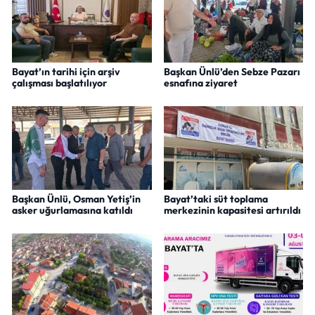
Bayat’ın tarihi için arşiv
Başkan Ünlü’den Sebze Pazarı
çalışması başlatılıyor
esnafına ziyaret
Başkan Ünlü, Osman Yetiş’in
Bayat’taki süt toplama
asker uğurlamasına katıldı
merkezinin kapasitesi artırıldı