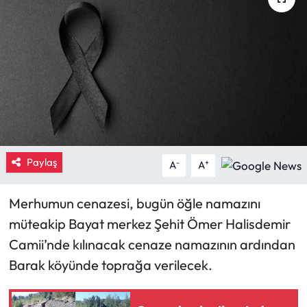
Eğitim
Ekonomi
Güncel
İskilip Haberleri
Paylaş
Kargı Haberleri
-
+
A
A
Kimdir?
Merhumun cenazesi, bugün öğle namazını
müteakip Bayat merkez Şehit Ömer Halisdemir
Kültür Sanat
Camii’nde kılınacak cenaze namazının ardından
Barak köyünde toprağa verilecek.
Laçin Haberleri
Magazin