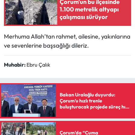
Çorum'un bu ilçesinde
1.100 metrelik altyapı
Mecitözü Haberleri
çalışması sürüyor
Oğuzlar Haberleri
Merhuma Allah’tan rahmet, ailesine, yakınlarına
Ortaköy Haberleri
ve sevenlerine başsağlığı dileriz.
Osmancık Haberleri
Muhabir:
Ebru Çalık
Otomotiv
Resmi İlan
Bakan Uraloğlu duyurdu:
Çorum’u hızlı trenle
Resmi Reklam
buluşturacak projede süreç hız
kesmiyor
Sağlık
Çorum’da “Cuma