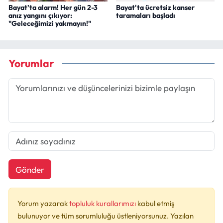
Bayat’ta alarm! Her gün 2-3
Bayat'ta ücretsiz kanser
anız yangını çıkıyor:
taramaları başladı
"Geleceğimizi yakmayın!"
Yorumlar
Gönder
Yorum yazarak
topluluk kurallarımızı
kabul etmiş
bulunuyor ve tüm sorumluluğu üstleniyorsunuz. Yazılan