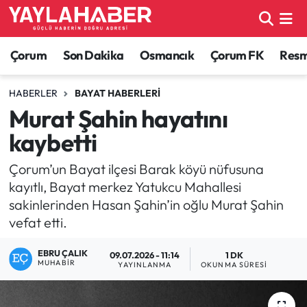
Alaca Haberleri
Çorum Nöbetçi Eczaneler
Çorum
Son Dakika
Osmancık
Çorum FK
Resmi
Bayat Haberleri
Çorum Hava Durumu
HABERLER
BAYAT HABERLERI
Murat Şahin hayatını
Bilgi - Keşfet Haberleri
Çorum Namaz Vakitleri
kaybetti
Bilim ve Teknoloji
Çorum Trafik Yoğunluk Haritası
Çorum’un Bayat ilçesi Barak köyü nüfusuna
kayıtlı, Bayat merkez Yatukcu Mahallesi
Boğazkale Haberleri
TFF 1.Lig Puan Durumu ve Fikstür
sakinlerinden Hasan Şahin’in oğlu Murat Şahin
vefat etti.
Çorum Haberleri
Tüm Manşetler
EBRU ÇALIK
09.07.2026 - 11:14
1 DK
Çorum Son Dakika Haberleri
Son Dakika Haberleri
MUHABIR
YAYINLANMA
OKUNMA SÜRESI
Dodurga Haberleri
Haber Arşivi