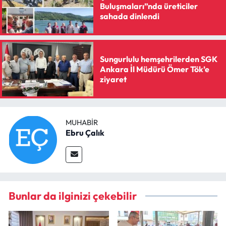
Siyaset
Buluşmaları”nda üreticiler
sahada dinlendi
Spor
Sungurlu Haberleri
Sungurlulu hemşehrilerden SGK
Ankara İl Müdürü Ömer Tök’e
ziyaret
Turizm
Uğurludağ Haberleri
MUHABIR
Yaşam
Ebru Çalık
Yayla Haber
Yemek Tarifleri
Bunlar da ilginizi çekebilir
Yerel Haberler