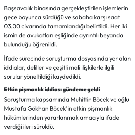
Siyaset
Başsavcılık binasında gerçekleştirilen işlemlerin
gece boyunca sürdüğü ve sabaha karşı saat
Spor
03.00 civarında tamamlandığı belirtildi. Her iki
Sungurlu Haberleri
ismin de avukatları eşliğinde ayrıntılı beyanda
bulunduğu öğrenildi.
Turizm
İfade sürecinde soruşturma dosyasında yer alan
Uğurludağ Haberleri
iddialar, deliller ve çeşitli mali ilişkilerle ilgili
sorular yöneltildiği kaydedildi.
Yaşam
Etkin pişmanlık iddiası gündeme geldi
Yayla Haber
Soruşturma kapsamında Muhittin Böcek ve oğlu
Mustafa Gökhan Böcek’in etkin pişmanlık
Yemek Tarifleri
hükümlerinden yararlanmak amacıyla ifade
Yerel Haberler
verdiği ileri sürüldü.