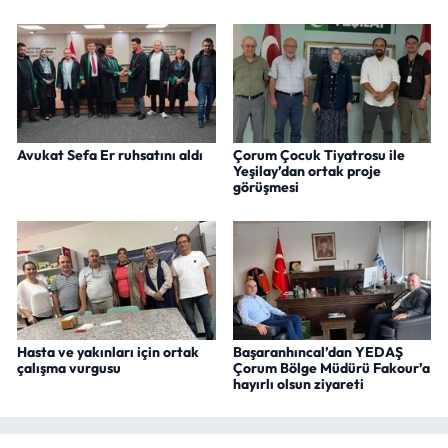
Avukat Sefa Er ruhsatını aldı
Çorum Çocuk Tiyatrosu ile
Yeşilay’dan ortak proje
görüşmesi
Hasta ve yakınları için ortak
Başaranhıncal’dan YEDAŞ
çalışma vurgusu
Çorum Bölge Müdürü Fakour’a
hayırlı olsun ziyareti