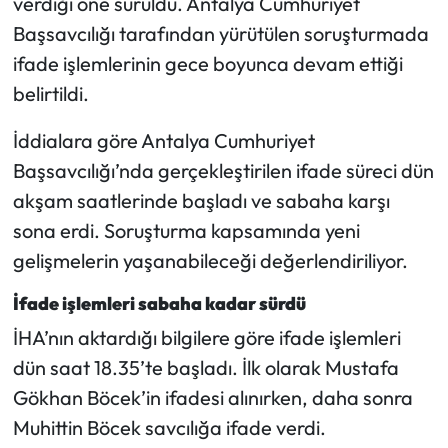
verdiği öne sürüldü. Antalya Cumhuriyet
Başsavcılığı tarafından yürütülen soruşturmada
Mecitözü Haberleri
ifade işlemlerinin gece boyunca devam ettiği
belirtildi.
Oğuzlar Haberleri
İddialara göre Antalya Cumhuriyet
Ortaköy Haberleri
Başsavcılığı’nda gerçekleştirilen ifade süreci dün
akşam saatlerinde başladı ve sabaha karşı
Osmancık Haberleri
sona erdi. Soruşturma kapsamında yeni
Otomotiv
gelişmelerin yaşanabileceği değerlendiriliyor.
Resmi İlan
İfade işlemleri sabaha kadar sürdü
İHA’nın aktardığı bilgilere göre ifade işlemleri
Resmi Reklam
dün saat 18.35’te başladı. İlk olarak Mustafa
Gökhan Böcek’in ifadesi alınırken, daha sonra
Sağlık
Muhittin Böcek savcılığa ifade verdi.