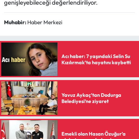
genişleyebileceği değerlendiriliyor.
Muhabir:
Haber Merkezi
Acı haber: 7 yaşındaki Selin Su
Kızılırmak’ta hayatını kaybetti
Yavuz Aykaç’tan Dodurga
Belediyesi’ne ziyaret
Emekli olan Hasan Özuğur’a