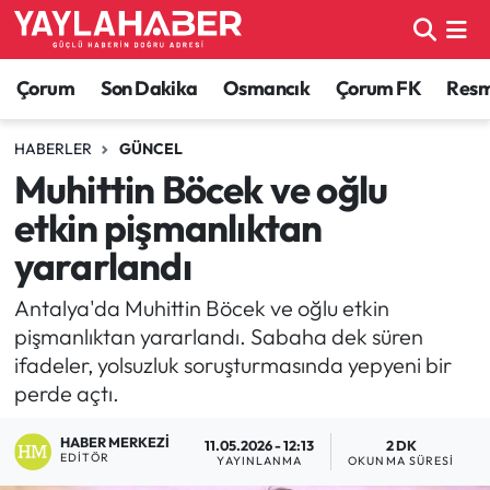
Alaca Haberleri
Çorum Nöbetçi Eczaneler
Çorum
Son Dakika
Osmancık
Çorum FK
Resmi
Bayat Haberleri
Çorum Hava Durumu
HABERLER
GÜNCEL
Muhittin Böcek ve oğlu
Bilgi - Keşfet Haberleri
Çorum Namaz Vakitleri
etkin pişmanlıktan
Bilim ve Teknoloji
Çorum Trafik Yoğunluk Haritası
yararlandı
Boğazkale Haberleri
TFF 1.Lig Puan Durumu ve Fikstür
Antalya'da Muhittin Böcek ve oğlu etkin
pişmanlıktan yararlandı. Sabaha dek süren
Çorum Haberleri
Tüm Manşetler
ifadeler, yolsuzluk soruşturmasında yepyeni bir
perde açtı.
Çorum Son Dakika Haberleri
Son Dakika Haberleri
HABER MERKEZI
11.05.2026 - 12:13
2 DK
EDITÖR
YAYINLANMA
OKUNMA SÜRESI
Dodurga Haberleri
Haber Arşivi