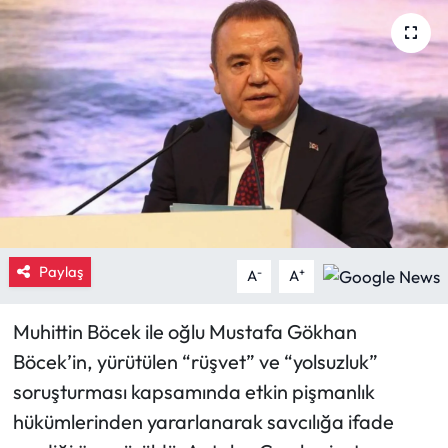
Eğitim
Ekonomi
Güncel
İskilip Haberleri
Kargı Haberleri
Paylaş
-
+
A
A
Kimdir?
Muhittin Böcek ile oğlu Mustafa Gökhan
Kültür Sanat
Böcek’in, yürütülen “rüşvet” ve “yolsuzluk”
soruşturması kapsamında etkin pişmanlık
Laçin Haberleri
hükümlerinden yararlanarak savcılığa ifade
Magazin