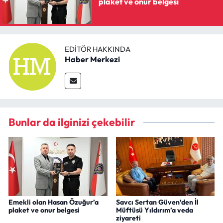
plaket ve onur belgesi
EDITÖR HAKKINDA
Haber Merkezi
Bunlar da ilginizi çekebilir
Emekli olan Hasan Özuğur’a
Savcı Sertan Güven’den İl
plaket ve onur belgesi
Müftüsü Yıldırım’a veda
ziyareti