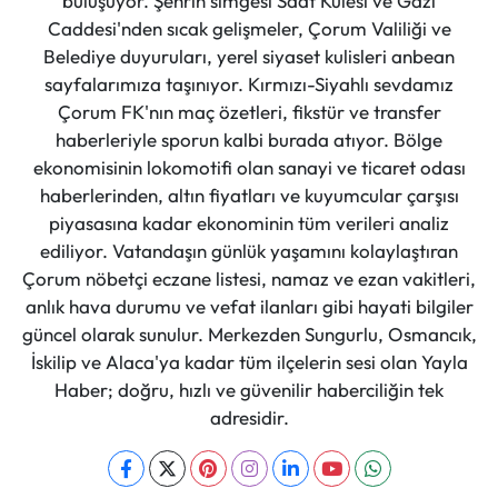
buluşuyor. Şehrin simgesi Saat Kulesi ve Gazi
Caddesi'nden sıcak gelişmeler, Çorum Valiliği ve
Belediye duyuruları, yerel siyaset kulisleri anbean
sayfalarımıza taşınıyor. Kırmızı-Siyahlı sevdamız
Çorum FK'nın maç özetleri, fikstür ve transfer
haberleriyle sporun kalbi burada atıyor. Bölge
ekonomisinin lokomotifi olan sanayi ve ticaret odası
haberlerinden, altın fiyatları ve kuyumcular çarşısı
piyasasına kadar ekonominin tüm verileri analiz
ediliyor. Vatandaşın günlük yaşamını kolaylaştıran
Çorum nöbetçi eczane listesi, namaz ve ezan vakitleri,
anlık hava durumu ve vefat ilanları gibi hayati bilgiler
güncel olarak sunulur. Merkezden Sungurlu, Osmancık,
İskilip ve Alaca'ya kadar tüm ilçelerin sesi olan Yayla
Haber; doğru, hızlı ve güvenilir haberciliğin tek
adresidir.