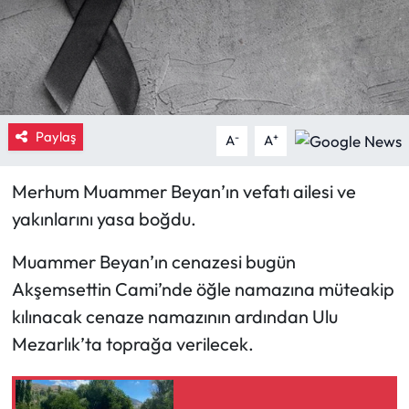
Eğitim
Ekonomi
Güncel
Paylaş
-
+
A
A
İskilip Haberleri
Merhum Muammer Beyan’ın vefatı ailesi ve
yakınlarını yasa boğdu.
Kargı Haberleri
Muammer Beyan’ın cenazesi bugün
Kimdir?
Akşemsettin Cami’nde öğle namazına müteakip
Kültür Sanat
kılınacak cenaze namazının ardından Ulu
Mezarlık’ta toprağa verilecek.
Laçin Haberleri
Magazin