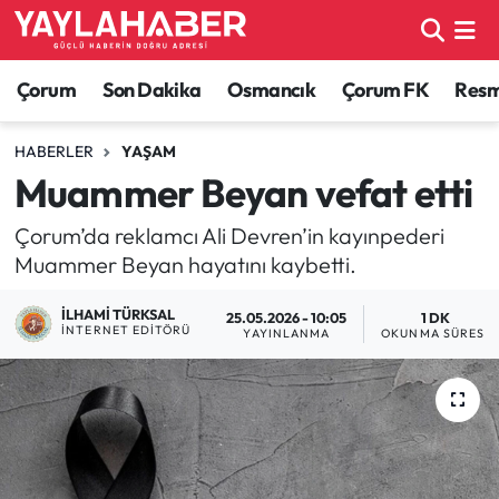
Alaca Haberleri
Çorum Nöbetçi Eczaneler
Çorum
Son Dakika
Osmancık
Çorum FK
Resmi
Bayat Haberleri
Çorum Hava Durumu
HABERLER
YAŞAM
Muammer Beyan vefat etti
Bilgi - Keşfet Haberleri
Çorum Namaz Vakitleri
Çorum’da reklamcı Ali Devren’in kayınpederi
Bilim ve Teknoloji
Çorum Trafik Yoğunluk Haritası
Muammer Beyan hayatını kaybetti.
Boğazkale Haberleri
TFF 1.Lig Puan Durumu ve Fikstür
İLHAMI TÜRKSAL
25.05.2026 - 10:05
1 DK
İNTERNET EDITÖRÜ
YAYINLANMA
OKUNMA SÜRESI
Çorum Haberleri
Tüm Manşetler
Çorum Son Dakika Haberleri
Son Dakika Haberleri
Dodurga Haberleri
Haber Arşivi