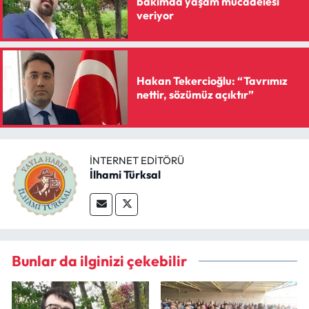
bakımda yaşam mücadelesi
Siyaset
veriyor
Spor
Sungurlu Haberleri
Hakan Tekercioğlu: “Tavrımız
nettir, sözümüz açıktır”
Turizm
Uğurludağ Haberleri
İNTERNET EDITÖRÜ
İlhami Türksal
Yaşam
Yayla Haber
Yemek Tarifleri
Bunlar da ilginizi çekebilir
Yerel Haberler