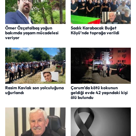
Ömer Özçatalbaş yoğun
Sadık Karabacak Buğet
bakımda yaşam mücadelesi
Köyü’nde toprağa verildi
veriyor
Rasim Kavlak son yolculuğuna
Çorum’da kötü kokunun
uğurlandı
geldiği evde 42 yaşındaki kişi
ölü bulundu