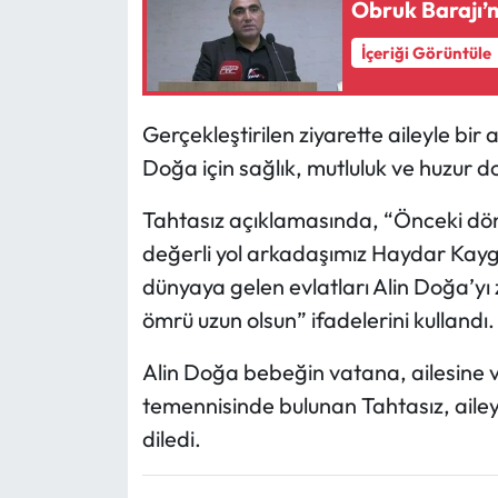
Obruk Barajı’n
Mecitözü Haberleri
İçeriği Görüntüle
Oğuzlar Haberleri
Gerçekleştirilen ziyarette aileyle bi
Doğa için sağlık, mutluluk ve huzur 
Ortaköy Haberleri
Tahtasız açıklamasında, “Önceki dö
Osmancık Haberleri
değerli yol arkadaşımız Haydar Kaygı
Otomotiv
dünyaya gelen evlatları Alin Doğa’yı 
ömrü uzun olsun” ifadelerini kullandı.
Resmi İlan
Alin Doğa bebeğin vatana, ailesine ve 
Resmi Reklam
temennisinde bulunan Tahtasız, ailey
diledi.
Sağlık