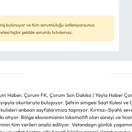
miş bulunuyor ve tüm sorumluluğu üstleniyorsunuz.
esi hiçbir şekilde sorumlu tutulamaz.
m Haber, Çorum FK, Çorum Son Dakika | Yayla Haber Çorum
layışıyla okurlarıyla buluşuyor. Şehrin simgesi Saat Kulesi 
et kulisleri anbean sayfalarımıza taşınıyor. Kırmızı-Siyahlı s
a atıyor. Bölge ekonomisinin lokomotifi olan sanayi ve ticare
nin tüm verileri analiz ediliyor. Vatandaşın günlük yaşamını
 ve vefat ilanları gibi hayati bilgiler güncel olarak sunulu