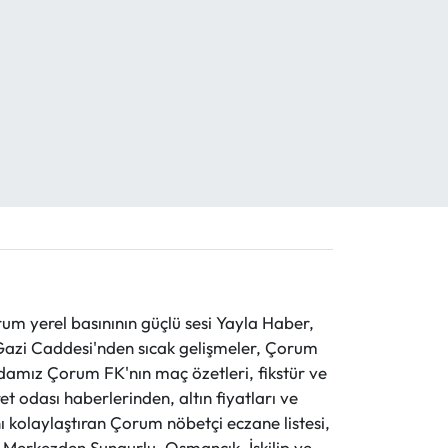
 yerel basınının güçlü sesi Yayla Haber,
ve Gazi Caddesi'nden sıcak gelişmeler, Çorum
evdamız Çorum FK'nın maç özetleri, fikstür ve
t odası haberlerinden, altın fiyatları ve
 kolaylaştıran Çorum nöbetçi eczane listesi,
r. Merkezden Sungurlu, Osmancık, İskilip ve