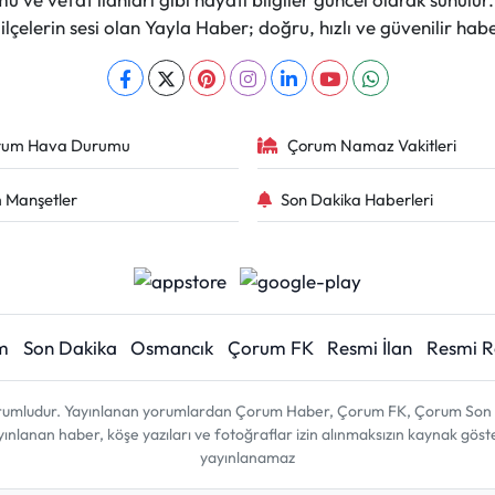
çelerin sesi olan Yayla Haber; doğru, hızlı ve güvenilir haber
rum Hava Durumu
Çorum Namaz Vakitleri
 Manşetler
Son Dakika Haberleri
m
Son Dakika
Osmancık
Çorum FK
Resmi İlan
Resmi 
sorumludur. Yayınlanan yorumlardan Çorum Haber, Çorum FK, Çorum Son D
 yayınlanan haber, köşe yazıları ve fotoğraflar izin alınmaksızın kaynak gös
yayınlanamaz