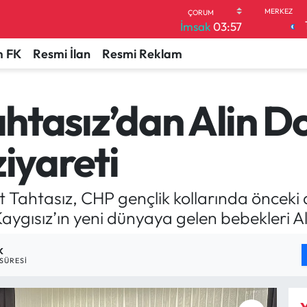
İmsak
03:57
 FK
Resmi İlan
Resmi Reklam
Tahtasız’dan Alin
ziyareti
 Tahtasız, CHP gençlik kollarında öncek
ygısız’ın yeni dünyaya gelen bebekleri Ali
K
SÜRESI