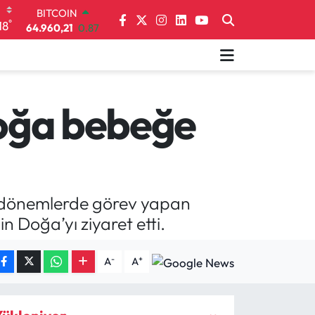
64.960,21
0.87
DOLAR
°
18
47,7436
0.18
EURO
55,2510
0.32
STERLİN
64,4811
0.38
 Doğa bebeğe
GRAM ALTIN
6648.99
2.59
BİST100
13.773
-19
i dönemlerde görev yapan
n Doğa’yı ziyaret etti.
-
+
A
A