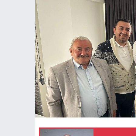
Eğitim
Ekonomi
Güncel
İskilip Haberleri
Kargı Haberleri
Kimdir?
Kültür Sanat
Laçin Haberleri
Magazin