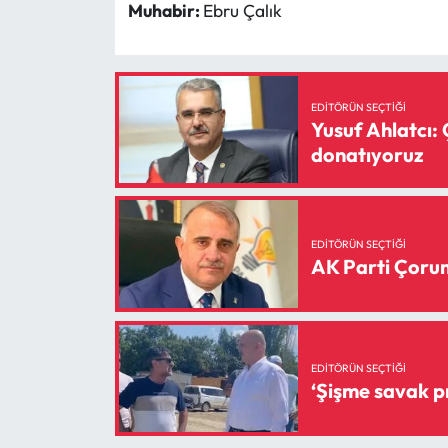
Siyaset
Muhabir:
Ebru Çalık
Spor
Sungurlu Haberleri
EDITÖRÜN SEÇTIĞI
Yusuf Ahlatcı: 
donatıyoruz
Turizm
Uğurludağ Haberleri
EDITÖRÜN SEÇTIĞI
Yaşam
AK Parti Çorum 
Yayla Haber
Yemek Tarifleri
EDITÖRÜN SEÇTIĞI
Yerel Haberler