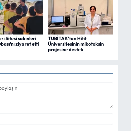
i Sitesi sakinleri
TÜBİTAK’tan Hitit
ası’nı ziyaret etti
Üniversitesinin mikotoksin
projesine destek