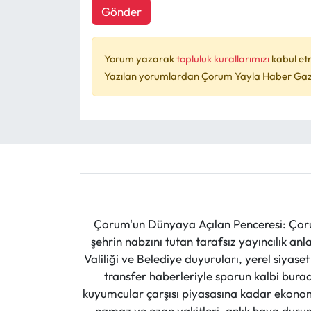
Gönder
Yorum yazarak
topluluk kurallarımızı
kabul et
Yazılan yorumlardan Çorum Yayla Haber Gazet
Çorum'un Dünyaya Açılan Penceresi: Çoru
şehrin nabzını tutan tarafsız yayıncılık an
Valiliği ve Belediye duyuruları, yerel siyas
transfer haberleriyle sporun kalbi burad
kuyumcular çarşısı piyasasına kadar ekonomi
namaz ve ezan vakitleri, anlık hava durumu