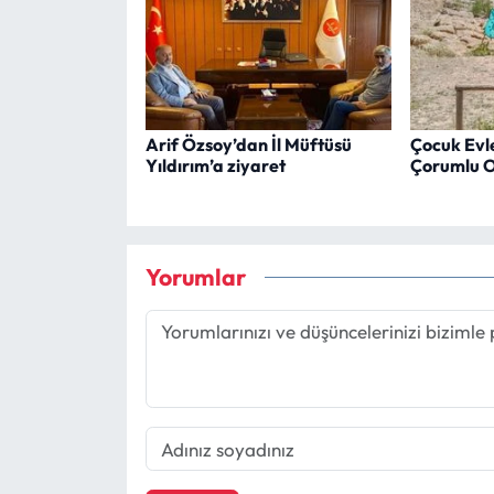
Arif Özsoy’dan İl Müftüsü
Çocuk Evler
Yıldırım’a ziyaret
Çorumlu Ob
Yorumlar