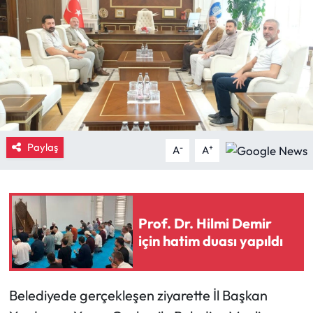
Eğitim
Ekonomi
Güncel
İskilip Haberleri
Paylaş
-
+
A
A
Kargı Haberleri
Kimdir?
Prof. Dr. Hilmi Demir
Kültür Sanat
için hatim duası yapıldı
Laçin Haberleri
Belediyede gerçekleşen ziyarette İl Başkan
Magazin