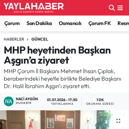
Alaca Haberleri
Çorum Nöbetçi Eczaneler
Çorum
Son Dakika
Osmancık
Çorum FK
Resmi
Bayat Haberleri
Çorum Hava Durumu
HABERLER
GÜNCEL
MHP heyetinden Başkan
Bilgi - Keşfet Haberleri
Çorum Namaz Vakitleri
Aşgın’a ziyaret
Bilim ve Teknoloji
Çorum Trafik Yoğunluk Haritası
MHP Çorum İl Başkanı Mehmet İhsan Çıplak,
beraberindeki heyetle birlikte Belediye Başkanı
Boğazkale Haberleri
TFF 1.Lig Puan Durumu ve Fikstür
Dr. Halil İbrahim Aşgın’ı ziyaret etti.
Çorum Haberleri
Tüm Manşetler
NACI AYGÜN
01.07.2026 - 17:30
1 DK
MUHABIR
YAYINLANMA
OKUNMA SÜRESI
Çorum Son Dakika Haberleri
Son Dakika Haberleri
Dodurga Haberleri
Haber Arşivi