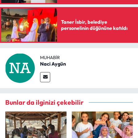
Siyaset
Spor
Taner İsbir, belediye
personelinin düğününe katıldı
Sungurlu Haberleri
Turizm
MUHABIR
Naci Aygün
Uğurludağ Haberleri
Yaşam
Yayla Haber
Bunlar da ilginizi çekebilir
Yemek Tarifleri
Yerel Haberler