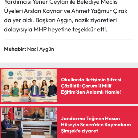
Yardımcısı Yener Ceylan ile Belediye Meclis
Üyeleri Arslan Kaynar ve Ahmet Yağmur Çırak
Mecitözü Haberleri
da yer aldı. Başkan Aşgın, nazik ziyaretleri
dolayısıyla MHP heyetine teşekkür etti.
Oğuzlar Haberleri
Ortaköy Haberleri
Muhabir:
Naci Aygün
Osmancık Haberleri
Otomotiv
Okullarda İletişimin Şifresi
Çözüldü: Çorum İl Millî
Eğitim’den Anlamlı Hamle!
Resmi İlan
Resmi Reklam
Jandarma Teğmen Hasan
Sağlık
Hüseyin Seven’den Kaymakam
Şimşek’e ziyaret