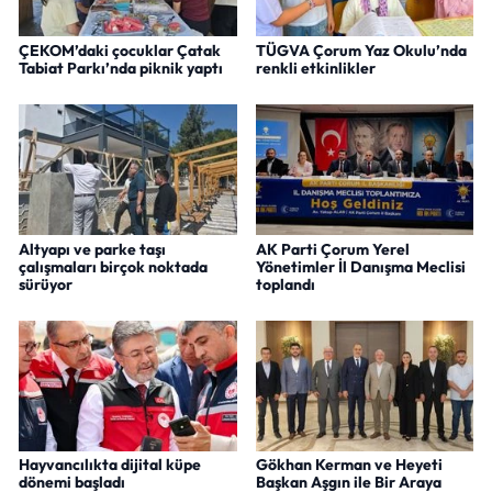
ÇEKOM’daki çocuklar Çatak
TÜGVA Çorum Yaz Okulu’nda
Tabiat Parkı’nda piknik yaptı
renkli etkinlikler
Altyapı ve parke taşı
AK Parti Çorum Yerel
çalışmaları birçok noktada
Yönetimler İl Danışma Meclisi
sürüyor
toplandı
Hayvancılıkta dijital küpe
Gökhan Kerman ve Heyeti
dönemi başladı
Başkan Aşgın ile Bir Araya