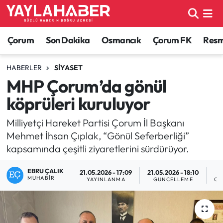
Alaca Haberleri
Çorum Nöbetçi Eczaneler
Çorum
Son Dakika
Osmancık
Çorum FK
Resmi
Bayat Haberleri
Çorum Hava Durumu
HABERLER
SIYASET
MHP Çorum’da gönül
Bilgi - Keşfet Haberleri
Çorum Namaz Vakitleri
köprüleri kuruluyor
Bilim ve Teknoloji
Çorum Trafik Yoğunluk Haritası
Milliyetçi Hareket Partisi Çorum İl Başkanı
Mehmet İhsan Çıplak, “Gönül Seferberliği”
Boğazkale Haberleri
TFF 1.Lig Puan Durumu ve Fikstür
kapsamında çeşitli ziyaretlerini sürdürüyor.
Çorum Haberleri
Tüm Manşetler
EBRU ÇALIK
21.05.2026 - 17:09
21.05.2026 - 18:10
MUHABIR
YAYINLANMA
GÜNCELLEME
OK
Çorum Son Dakika Haberleri
Son Dakika Haberleri
Dodurga Haberleri
Haber Arşivi