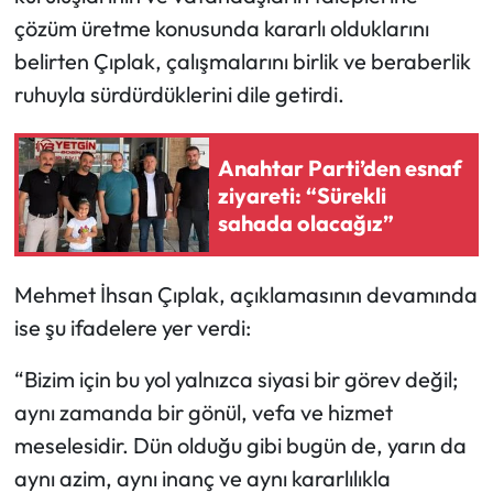
Siyaset
çözüm üretme konusunda kararlı olduklarını
belirten Çıplak, çalışmalarını birlik ve beraberlik
Spor
ruhuyla sürdürdüklerini dile getirdi.
Sungurlu Haberleri
Anahtar Parti’den esnaf
Turizm
ziyareti: “Sürekli
sahada olacağız”
Uğurludağ Haberleri
Yaşam
Mehmet İhsan Çıplak, açıklamasının devamında
ise şu ifadelere yer verdi:
Yayla Haber
“Bizim için bu yol yalnızca siyasi bir görev değil;
Yemek Tarifleri
aynı zamanda bir gönül, vefa ve hizmet
meselesidir. Dün olduğu gibi bugün de, yarın da
Yerel Haberler
aynı azim, aynı inanç ve aynı kararlılıkla