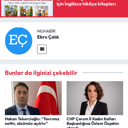
için İngilizce hikâye kitapları
MUHABIR
Ebru Çalık
Bunlar da ilginizi çekebilir
Hakan Tekercioğlu: “Tavrımız
CHP Çorum İl Kadın Kolları
nettir, sözümüz açıktır”
Başkanlığına Özlem Özşahin
atandı