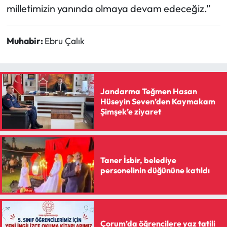
milletimizin yanında olmaya devam edeceğiz.”
Muhabir:
Ebru Çalık
Jandarma Teğmen Hasan
Hüseyin Seven’den Kaymakam
Şimşek’e ziyaret
Taner İsbir, belediye
personelinin düğününe katıldı
Çorum’da öğrencilere yaz tatili