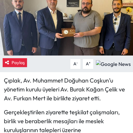
Eğitim
Ekonomi
Güncel
İskilip Haberleri
Paylaş
-
+
A
A
Kargı Haberleri
Çıplak, Av. Muhammet Doğuhan Coşkun’u
Kimdir?
yönetim kurulu üyeleri Av. Burak Kağan Çelik ve
Av. Furkan Mert ile birlikte ziyaret etti.
Kültür Sanat
Gerçekleştirilen ziyarette teşkilat çalışmaları,
Laçin Haberleri
birlik ve beraberlik mesajları ile meslek
kuruluşlarının talepleri üzerine
Magazin