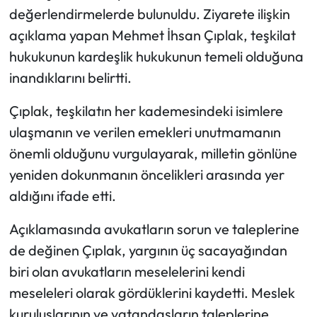
değerlendirmelerde bulunuldu. Ziyarete ilişkin
Mecitözü Haberleri
açıklama yapan Mehmet İhsan Çıplak, teşkilat
hukukunun kardeşlik hukukunun temeli olduğuna
Oğuzlar Haberleri
inandıklarını belirtti.
Ortaköy Haberleri
Çıplak, teşkilatın her kademesindeki isimlere
ulaşmanın ve verilen emekleri unutmamanın
Osmancık Haberleri
önemli olduğunu vurgulayarak, milletin gönlüne
yeniden dokunmanın öncelikleri arasında yer
Otomotiv
aldığını ifade etti.
Resmi İlan
Açıklamasında avukatların sorun ve taleplerine
de değinen Çıplak, yargının üç sacayağından
Resmi Reklam
biri olan avukatların meselelerini kendi
Sağlık
meseleleri olarak gördüklerini kaydetti. Meslek
kuruluşlarının ve vatandaşların taleplerine