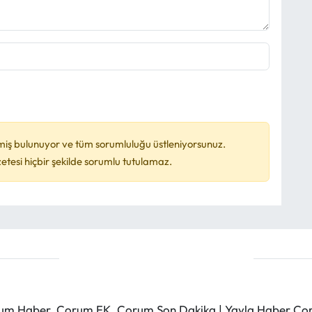
miş bulunuyor ve tüm sorumluluğu üstleniyorsunuz.
esi hiçbir şekilde sorumlu tutulamaz.
m Haber, Çorum FK, Çorum Son Dakika | Yayla Haber Çorum