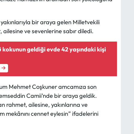
akınlarıyla bir araya gelen Milletvekili
ailesine ve sevenlerine sabır diledi.
kokunun geldiği evde 42 yaşındaki kişi
erhum Mehmet Coşkuner amcamıza son
şemseddin Camii’nde bir araya geldik.
rahmet, ailesine, yakınlarına ve
m mekânını cennet eylesin” ifadelerini