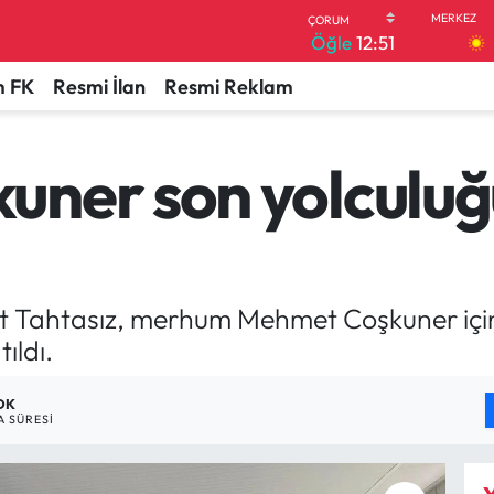
Öğle
12:51
 FK
Resmi İlan
Resmi Reklam
uner son yolculu
t Tahtasız, merhum Mehmet Coşkuner iç
ıldı.
 DK
 SÜRESI