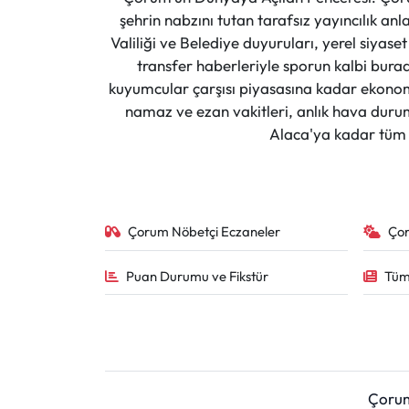
şehrin nabzını tutan tarafsız yayıncılık an
Valiliği ve Belediye duyuruları, yerel siyas
transfer haberleriyle sporun kalbi burad
kuyumcular çarşısı piyasasına kadar ekonomi
namaz ve ezan vakitleri, anlık hava durumu
Alaca'ya kadar tüm il
Çorum Nöbetçi Eczaneler
Ço
Puan Durumu ve Fikstür
Tüm
Çoru