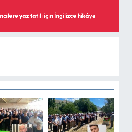
ilere yaz tatili için İngilizce hikâye