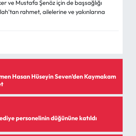
er ve Mustafa Şenöz için de başsağlığı
h’tan rahmet, ailelerine ve yakınlarına
men Hasan Hüseyin Seven’den Kaymakam
et
lediye personelinin düğününe katıldı