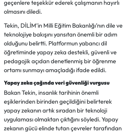
geçenlere teşekkür ederek çalışmanın hayırlı
Siyaset
olmasını diledi.
Spor
Tekin, DİLİM’in Milli Eğitim Bakanlığı’nın dile ve
Sungurlu Haberleri
teknolojiye bakışını yansıtan önemli bir adım
olduğunu belirtti. Platformun yabancı dil
Turizm
öğretiminde yapay zeka destekli, güvenli ve
pedagojik açıdan denetlenmiş bir öğrenme
Uğurludağ Haberleri
ortamı sunmayı amaçladığı ifade edildi.
Yaşam
Yapay zeka çağında veri güvenliği vurgusu
Bakan Tekin, insanlık tarihinin önemli
Yayla Haber
eşiklerinden birinden geçildiğini belirterek
Yemek Tarifleri
yapay zekanın artık sıradan bir teknoloji
uygulaması olmaktan çıktığını söyledi. Yapay
Yerel Haberler
zekanın gücü elinde tutan çevreler tarafından