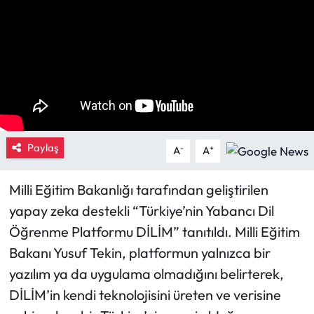
Eğitim
Ekonomi
Güncel
İskilip Haberleri
Paylaş
-
+
A
A
Kargı Haberleri
Milli Eğitim Bakanlığı tarafından geliştirilen
Kimdir?
yapay zeka destekli “Türkiye’nin Yabancı Dil
Öğrenme Platformu DİLİM” tanıtıldı. Milli Eğitim
Kültür Sanat
Bakanı Yusuf Tekin, platformun yalnızca bir
yazılım ya da uygulama olmadığını belirterek,
Laçin Haberleri
DİLİM’in kendi teknolojisini üreten ve verisine
Magazin