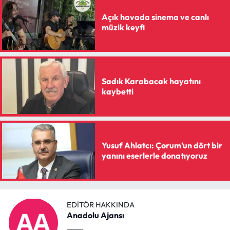
Açık havada sinema ve canlı
müzik keyfi
Sadık Karabacak hayatını
kaybetti
Yusuf Ahlatcı: Çorum’un dört bir
yanını eserlerle donatıyoruz
EDITÖR HAKKINDA
Anadolu Ajansı