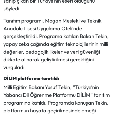
sahip çıkan bir Türkiye’nin eseri olduğunu
söyledi.
Mecitözü Haberleri
Tanıtım programı, Mogan Mesleki ve Teknik
Oğuzlar Haberleri
Anadolu Lisesi Uygulama Oteli’nde
gerçekleştirildi. Programa katılan Bakan Tekin,
Ortaköy Haberleri
yapay zeka çağında eğitim teknolojilerinin milli
değerler, pedagojik ilkeler ve veri güvenliği
Osmancık Haberleri
dikkate alınarak geliştirilmesi gerektiğini
Otomotiv
vurguladı.
Resmi İlan
DİLİM platformu tanıtıldı
Milli Eğitim Bakanı Yusuf Tekin, “Türkiye’nin
Resmi Reklam
Yabancı Dil Öğrenme Platformu DİLİM” tanıtım
programına katıldı. Programda konuşan Tekin,
Sağlık
platformun hayata geçirilmesinde emeği