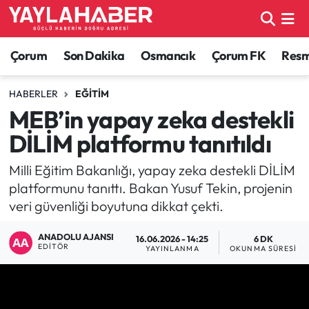
Alaca Haberleri
Çorum Nöbetçi Eczaneler
Çorum
Son Dakika
Osmancık
Çorum FK
Resmi
Bayat Haberleri
Çorum Hava Durumu
HABERLER
EĞITIM
MEB’in yapay zeka destekli
Bilgi - Keşfet Haberleri
Çorum Namaz Vakitleri
DİLİM platformu tanıtıldı
Bilim ve Teknoloji
Çorum Trafik Yoğunluk Haritası
Milli Eğitim Bakanlığı, yapay zeka destekli DİLİM
platformunu tanıttı. Bakan Yusuf Tekin, projenin
Boğazkale Haberleri
TFF 1.Lig Puan Durumu ve Fikstür
veri güvenliği boyutuna dikkat çekti.
Çorum Haberleri
Tüm Manşetler
ANADOLU AJANSI
16.06.2026 - 14:25
6 DK
EDITÖR
YAYINLANMA
OKUNMA SÜRESI
Çorum Son Dakika Haberleri
Son Dakika Haberleri
Dodurga Haberleri
Haber Arşivi