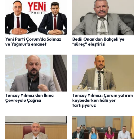
Yeni Parti Çorum’da Solmaz
Bedii Onan’dan Bahçeli’ye
ve Yağmur’a emanet
“süreç” eleştirisi
Tuncay Yılmaz’dan İkinci
Tuncay Yılmaz: Çorum yatırım
Çevreyolu Çağrısı
kaybederken hâlâ yer
tartışıyoruz