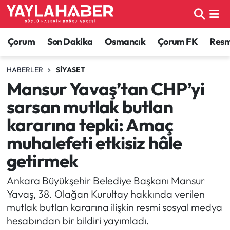
Alaca Haberleri
Çorum Nöbetçi Eczaneler
Çorum
Son Dakika
Osmancık
Çorum FK
Resmi
Bayat Haberleri
Çorum Hava Durumu
HABERLER
SIYASET
Mansur Yavaş’tan CHP’yi
Bilgi - Keşfet Haberleri
Çorum Namaz Vakitleri
sarsan mutlak butlan
Bilim ve Teknoloji
Çorum Trafik Yoğunluk Haritası
kararına tepki: Amaç
muhalefeti etkisiz hâle
Boğazkale Haberleri
TFF 1.Lig Puan Durumu ve Fikstür
getirmek
Çorum Haberleri
Tüm Manşetler
Ankara Büyükşehir Belediye Başkanı Mansur
Yavaş, 38. Olağan Kurultay hakkında verilen
Çorum Son Dakika Haberleri
Son Dakika Haberleri
mutlak butlan kararına ilişkin resmi sosyal medya
hesabından bir bildiri yayımladı.
Dodurga Haberleri
Haber Arşivi