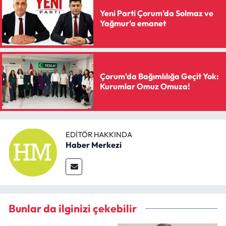
Yeni Parti Çorum’da Solmaz ve
Yağmur’a emanet
Çorum’da Bağımlılığa Geçit Yok:
Kurumlar Omuz Omuza!
EDITÖR HAKKINDA
Haber Merkezi
Bunlar da ilginizi çekebilir