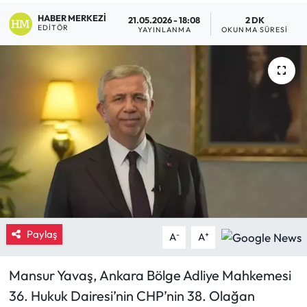
HABER MERKEZI
21.05.2026 - 18:08
2 DK
Eğitim
EDITÖR
YAYINLANMA
OKUNMA SÜRESI
Ekonomi
Güncel
İskilip Haberleri
Kargı Haberleri
Kimdir?
Kültür Sanat
Paylaş
-
+
A
A
Laçin Haberleri
Mansur Yavaş, Ankara Bölge Adliye Mahkemesi
36. Hukuk Dairesi’nin CHP’nin 38. Olağan
Magazin