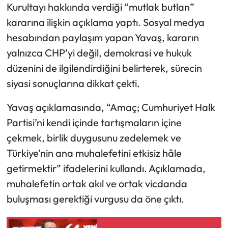
Kurultayı hakkında verdiği “mutlak butlan”
kararına ilişkin açıklama yaptı. Sosyal medya
Mecitözü Haberleri
hesabından paylaşım yapan Yavaş, kararın
Oğuzlar Haberleri
yalnızca CHP’yi değil, demokrasi ve hukuk
düzenini de ilgilendirdiğini belirterek, sürecin
Ortaköy Haberleri
siyasi sonuçlarına dikkat çekti.
Osmancık Haberleri
Yavaş açıklamasında, “Amaç; Cumhuriyet Halk
Partisi’ni kendi içinde tartışmaların içine
Otomotiv
çekmek, birlik duygusunu zedelemek ve
Türkiye’nin ana muhalefetini etkisiz hâle
Resmi İlan
getirmektir” ifadelerini kullandı. Açıklamada,
Resmi Reklam
muhalefetin ortak akıl ve ortak vicdanda
buluşması gerektiği vurgusu da öne çıktı.
Sağlık