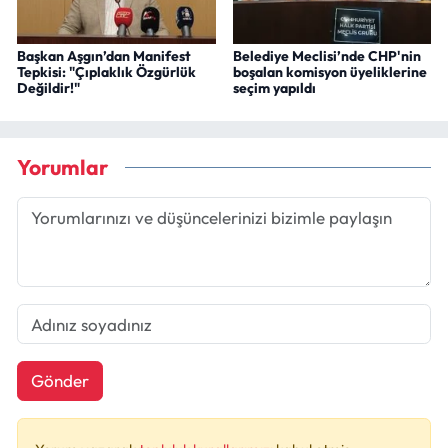
Başkan Aşgın’dan Manifest
Belediye Meclisi’nde CHP'nin
Tepkisi: "Çıplaklık Özgürlük
boşalan komisyon üyeliklerine
Değildir!"
seçim yapıldı
Yorumlar
Gönder