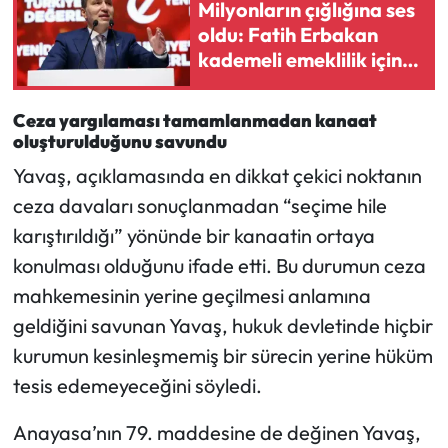
Siyaset
Milyonların çığlığına ses
oldu: Fatih Erbakan
kademeli emeklilik için
Spor
düğmeye bastı
Sungurlu Haberleri
Ceza yargılaması tamamlanmadan kanaat
oluşturulduğunu savundu
Turizm
Yavaş, açıklamasında en dikkat çekici noktanın
ceza davaları sonuçlanmadan “seçime hile
Uğurludağ Haberleri
karıştırıldığı” yönünde bir kanaatin ortaya
Yaşam
konulması olduğunu ifade etti. Bu durumun ceza
mahkemesinin yerine geçilmesi anlamına
Yayla Haber
geldiğini savunan Yavaş, hukuk devletinde hiçbir
kurumun kesinleşmemiş bir sürecin yerine hüküm
Yemek Tarifleri
tesis edemeyeceğini söyledi.
Yerel Haberler
Anayasa’nın 79. maddesine de değinen Yavaş,