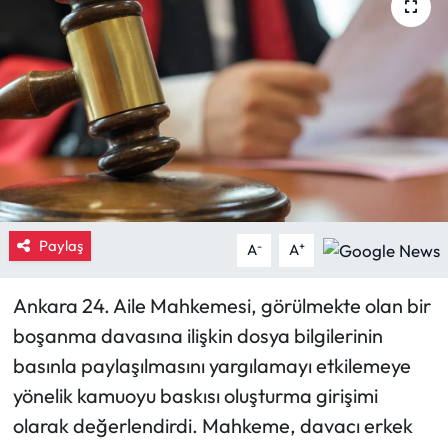
Eğitim
Ekonomi
Güncel
İskilip Haberleri
Kargı Haberleri
Paylaş
-
+
A
A
Kimdir?
Ankara 24. Aile Mahkemesi, görülmekte olan bir
boşanma davasına ilişkin dosya bilgilerinin
Kültür Sanat
basınla paylaşılmasını yargılamayı etkilemeye
Laçin Haberleri
yönelik kamuoyu baskısı oluşturma girişimi
olarak değerlendirdi. Mahkeme, davacı erkek
Magazin