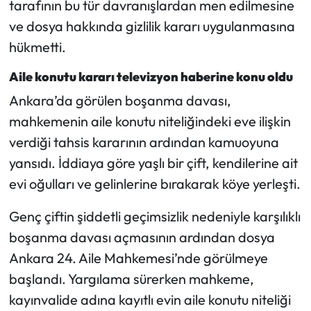
tarafının bu tür davranışlardan men edilmesine
ve dosya hakkında gizlilik kararı uygulanmasına
Mecitözü Haberleri
hükmetti.
Oğuzlar Haberleri
Aile konutu kararı televizyon haberine konu oldu
Ankara’da görülen boşanma davası,
Ortaköy Haberleri
mahkemenin aile konutu niteliğindeki eve ilişkin
Osmancık Haberleri
verdiği tahsis kararının ardından kamuoyuna
yansıdı. İddiaya göre yaşlı bir çift, kendilerine ait
Otomotiv
evi oğulları ve gelinlerine bırakarak köye yerleşti.
Resmi İlan
Genç çiftin şiddetli geçimsizlik nedeniyle karşılıklı
boşanma davası açmasının ardından dosya
Resmi Reklam
Ankara 24. Aile Mahkemesi’nde görülmeye
başlandı. Yargılama sürerken mahkeme,
Sağlık
kayınvalide adına kayıtlı evin aile konutu niteliği