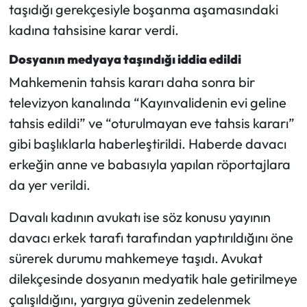
Siyaset
taşıdığı gerekçesiyle boşanma aşamasındaki
kadına tahsisine karar verdi.
Spor
Dosyanın medyaya taşındığı iddia edildi
Sungurlu Haberleri
Mahkemenin tahsis kararı daha sonra bir
televizyon kanalında “Kayınvalidenin evi geline
Turizm
tahsis edildi” ve “oturulmayan eve tahsis kararı”
gibi başlıklarla haberleştirildi. Haberde davacı
Uğurludağ Haberleri
erkeğin anne ve babasıyla yapılan röportajlara
Yaşam
da yer verildi.
Yayla Haber
Davalı kadının avukatı ise söz konusu yayının
davacı erkek tarafı tarafından yaptırıldığını öne
Yemek Tarifleri
sürerek durumu mahkemeye taşıdı. Avukat
dilekçesinde dosyanın medyatik hale getirilmeye
Yerel Haberler
çalışıldığını, yargıya güvenin zedelenmek