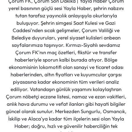
Çorum FK, Çorum Son Dakika | Yayla Haber Çorum
yerel basınının güçlü sesi Yayla Haber, şehrin nabzını
tutan tarafsız yayıncılık anlayışıyla okurlarıyla
buluşuyor. Şehrin simgesi Saat Kulesi ve Gazi
Caddesi'nden sıcak gelişmeler, Çorum Valiliği ve
Belediye duyuruları, yerel siyaset kulisleri anbean
sayfalarımıza taşınıyor. Kırmızı-Siyahlı sevdamız
Çorum FK'nın maç özetleri, fikstür ve transfer
haberleriyle sporun kalbi burada atıyor. Bölge
ekonomisinin lokomotifi olan sanayi ve ticaret odası
haberlerinden, altın fiyatları ve kuyumcular çarşısı
piyasasına kadar ekonominin tüm verileri analiz
ediliyor. Vatandaşın günlük yaşamını kolaylaştıran
Çorum nöbetçi eczane listesi, namaz ve ezan vakitleri,
anlık hava durumu ve vefat ilanları gibi hayati bilgiler
güncel olarak sunulur. Merkezden Sungurlu, Osmancık,
İskilip ve Alaca'ya kadar tüm ilçelerin sesi olan Yayla
Haber; doğru, hızlı ve güvenilir haberciliğin tek