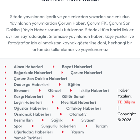
Sitede yayınlanan içerik ve yorumlardan yazarları sorumludur.
Yayınlanan yorumlardan Çorum Haber, Çorum FK, Çorum Son
Dakika | Yayla Haber sorumlu tutulamaz. Sitedeki tüm harici linkler
ayrı bir sayfada açılır. Sitemizde yayınlanan haber, köşe yazıları ve
fotoğraflar izin alınmaksızın kaynak gösterilse dahi, herhangi bir
ortamda kullanılamaz ve yayınlanamaz
Alaca Haberleri
Bayat Haberleri
Boğazkale Haberleri
Çorum Haberleri
Çorum Son Dakika Haberleri
Dodurga Haberleri
Eğitim
Haber
Ekonomi
Güncel
İskilip Haberleri
Yazılımı:
Kargı Haberleri
Kültür Sanat
TE Bilişim
Laçin Haberleri
Mecitözü Haberleri
|
Oğuzlar Haberleri
Ortaköy Haberleri
Copyright
Osmancık Haberleri
Otomotiv
© 2026
Resmi İlan
Sağlık
Siyaset
Spor
Sungurlu Haberleri
Turizm
Uğurludağ Haberleri
Yaşam
Yemek Tarifleri