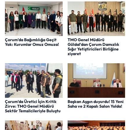
Çorum’da Bağımlılığa Geçit
TMO Genel Müdürü
Yok: Kurumlar Omuz Omuza!
Güldal’dan Çorum Damızlık
Sığır Yetiştiricileri Birliğine
ziyaret
Çorum’da Üretici İçin Kritik
Başkan Aşgın duyurdu! 15 Yeni
Zirve: TMO Genel Müdürü
Saha ve 2 Kapalı Salon Yolda!
Sektör Temsilcileriyle Buluştu