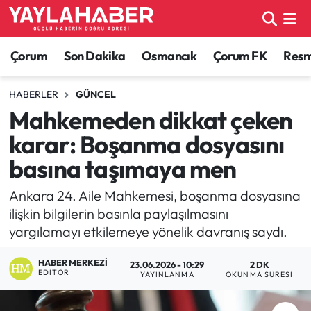
Alaca Haberleri
Çorum Nöbetçi Eczaneler
Çorum
Son Dakika
Osmancık
Çorum FK
Resmi
Bayat Haberleri
Çorum Hava Durumu
HABERLER
GÜNCEL
Mahkemeden dikkat çeken
Bilgi - Keşfet Haberleri
Çorum Namaz Vakitleri
karar: Boşanma dosyasını
Bilim ve Teknoloji
Çorum Trafik Yoğunluk Haritası
basına taşımaya men
Boğazkale Haberleri
TFF 1.Lig Puan Durumu ve Fikstür
Ankara 24. Aile Mahkemesi, boşanma dosyasına
ilişkin bilgilerin basınla paylaşılmasını
Çorum Haberleri
Tüm Manşetler
yargılamayı etkilemeye yönelik davranış saydı.
HABER MERKEZI
Çorum Son Dakika Haberleri
Son Dakika Haberleri
23.06.2026 - 10:29
2 DK
EDITÖR
YAYINLANMA
OKUNMA SÜRESI
Dodurga Haberleri
Haber Arşivi