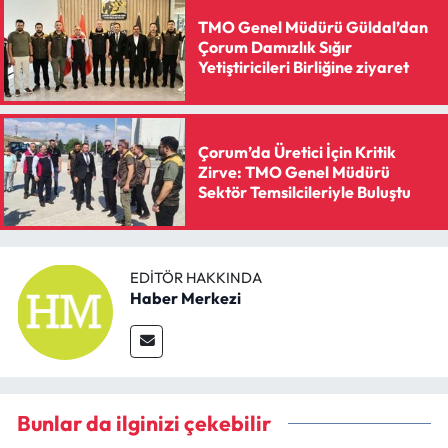
TMO Genel Müdürü Güldal’dan
Çorum Damızlık Sığır
Yetiştiricileri Birliğine ziyaret
Çorum’da Üretici İçin Kritik
Zirve: TMO Genel Müdürü
Sektör Temsilcileriyle Buluştu
EDITÖR HAKKINDA
Haber Merkezi
Bunlar da ilginizi çekebilir