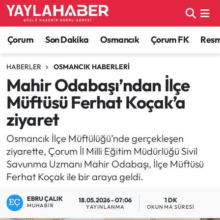
Alaca Haberleri
Çorum Nöbetçi Eczaneler
Çorum
Son Dakika
Osmancık
Çorum FK
Resmi
Bayat Haberleri
Çorum Hava Durumu
HABERLER
OSMANCIK HABERLERI
Mahir Odabaşı’ndan İlçe
Bilgi - Keşfet Haberleri
Çorum Namaz Vakitleri
Müftüsü Ferhat Koçak’a
Bilim ve Teknoloji
Çorum Trafik Yoğunluk Haritası
ziyaret
Boğazkale Haberleri
TFF 1.Lig Puan Durumu ve Fikstür
Osmancık İlçe Müftülüğü’nde gerçekleşen
ziyarette, Çorum İl Milli Eğitim Müdürlüğü Sivil
Çorum Haberleri
Tüm Manşetler
Savunma Uzmanı Mahir Odabaşı, İlçe Müftüsü
Ferhat Koçak ile bir araya geldi.
Çorum Son Dakika Haberleri
Son Dakika Haberleri
EBRU ÇALIK
18.05.2026 - 07:06
1 DK
MUHABIR
YAYINLANMA
OKUNMA SÜRESI
Dodurga Haberleri
Haber Arşivi