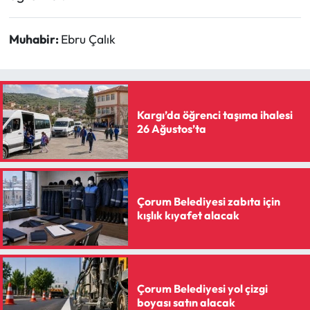
Siyaset
Muhabir:
Ebru Çalık
Spor
Sungurlu Haberleri
Turizm
Kargı’da öğrenci taşıma ihalesi
26 Ağustos’ta
Uğurludağ Haberleri
Yaşam
Çorum Belediyesi zabıta için
kışlık kıyafet alacak
Yayla Haber
Yemek Tarifleri
Yerel Haberler
Çorum Belediyesi yol çizgi
boyası satın alacak