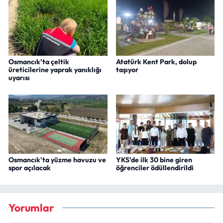
Osmancık’ta çeltik
Atatürk Kent Park, dolup
üreticilerine yaprak yanıklığı
taşıyor
uyarısı
Osmancık'ta yüzme havuzu ve
YKS’de ilk 30 bine giren
spor açılacak
öğrenciler ödüllendirildi
Yorumlar