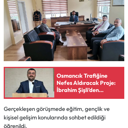
Mecitözü Haberleri
Oğuzlar Haberleri
Ortaköy Haberleri
Osmancık Haberleri
Otomotiv
Osmancık Trafiğine
Nefes Aldıracak Proje:
Resmi İlan
İbrahim Şişli’den
Alternatif Yol Önerisi!
Resmi Reklam
Gerçekleşen görüşmede eğitim, gençlik ve
Sağlık
kişisel gelişim konularında sohbet edildiği
öğrenildi.