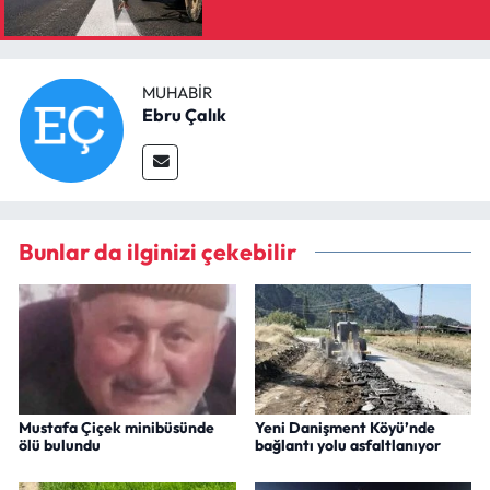
MUHABIR
Ebru Çalık
Bunlar da ilginizi çekebilir
Mustafa Çiçek minibüsünde
Yeni Danişment Köyü’nde
ölü bulundu
bağlantı yolu asfaltlanıyor