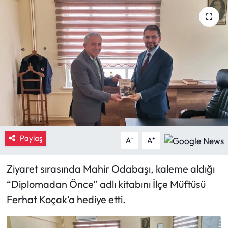
Eğitim
Ekonomi
Güncel
İskilip Haberleri
Kargı Haberleri
Paylaş
-
+
A
A
Kimdir?
Ziyaret sırasında Mahir Odabaşı, kaleme aldığı
Kültür Sanat
“Diplomadan Önce” adlı kitabını İlçe Müftüsü
Ferhat Koçak’a hediye etti.
Laçin Haberleri
Magazin