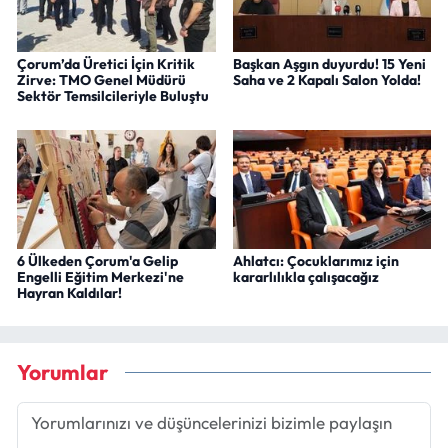
Çorum’da Üretici İçin Kritik
Başkan Aşgın duyurdu! 15 Yeni
Zirve: TMO Genel Müdürü
Saha ve 2 Kapalı Salon Yolda!
Sektör Temsilcileriyle Buluştu
6 Ülkeden Çorum'a Gelip
Ahlatcı: Çocuklarımız için
Engelli Eğitim Merkezi'ne
kararlılıkla çalışacağız
Hayran Kaldılar!
Yorumlar