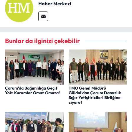
Haber Merkezi
Bunlar da ilginizi çekebilir
Çorum’da Bağımlılığa Geçit
TMO Genel Müdürü
Yok: Kurumlar Omuz Omuza!
Güldal’dan Çorum Damızlık
Sığır Yetiştiricileri Birliğine
ziyaret