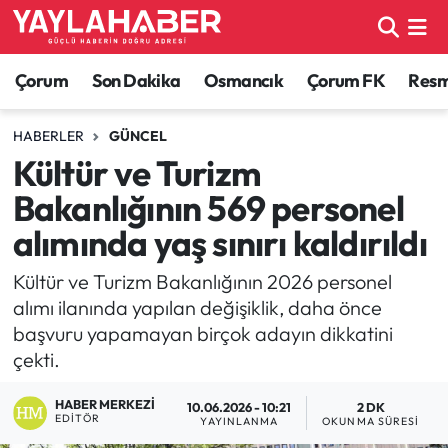
Alaca Haberleri
Çorum Nöbetçi Eczaneler
Çorum
Son Dakika
Osmancık
Çorum FK
Resmi
Bayat Haberleri
Çorum Hava Durumu
HABERLER
GÜNCEL
Kültür ve Turizm
Bilgi - Keşfet Haberleri
Çorum Namaz Vakitleri
Bakanlığının 569 personel
Bilim ve Teknoloji
Çorum Trafik Yoğunluk Haritası
alımında yaş sınırı kaldırıldı
Boğazkale Haberleri
TFF 1.Lig Puan Durumu ve Fikstür
Kültür ve Turizm Bakanlığının 2026 personel
alımı ilanında yapılan değişiklik, daha önce
Çorum Haberleri
Tüm Manşetler
başvuru yapamayan birçok adayın dikkatini
çekti.
Çorum Son Dakika Haberleri
Son Dakika Haberleri
HABER MERKEZI
10.06.2026 - 10:21
2 DK
EDITÖR
YAYINLANMA
OKUNMA SÜRESI
Dodurga Haberleri
Haber Arşivi