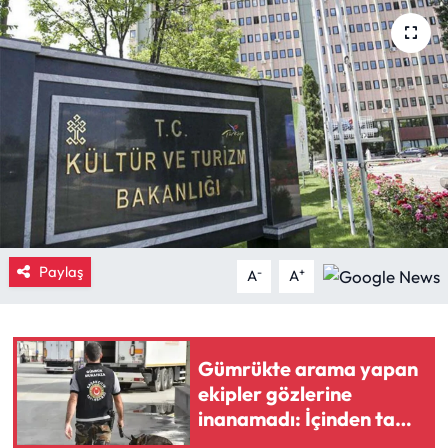
Eğitim
Ekonomi
Güncel
İskilip Haberleri
Kargı Haberleri
Paylaş
-
+
A
A
Kimdir?
Kültür Sanat
Gümrükte arama yapan
ekipler gözlerine
Laçin Haberleri
inanamadı: İçinden tam
58 bin 519 tane çıktı
Magazin