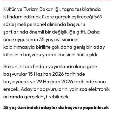
Kültür ve Turizm Bakanlığı, taşra teşkilatında
Mecitözü Haberleri
istihdam edilmek üzere gerçekleştireceği 569
sözleşmeli personel alımında başvuru
Oğuzlar Haberleri
şartlarında önemli bir değişikliğe gitti. Daha
Ortaköy Haberleri
önce uygulanan 35 yaş üst sınırının
kaldırılmasıyla birlikte çok daha geniş bir aday
Osmancık Haberleri
kitlesinin başvuru yapabilmesinin önü açıldı.
Otomotiv
Bakanlık tarafından yayımlanan ilana göre
başvurular 15 Haziran 2026 tarihinde
Resmi İlan
başlayacak ve 29 Haziran 2026 tarihinde sona
erecek. Adaylar başvurularını yalnızca elektronik
Resmi Reklam
ortamda gerçekleştirebilecek.
Sağlık
35 yaş üzerindeki adaylar da başvuru yapabilecek