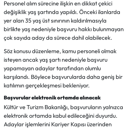
Siyaset
Personel alım sürecine ilişkin en dikkat çekici
değişiklik yaş şartında yapıldı. Önceki ilanlarda
Spor
yer alan 35 yaş üst sınırının kaldırılmasıyla
birlikte yaş nedeniyle başvuru hakkı bulunmayan
Sungurlu Haberleri
çok sayıda aday da sürece dahil olabilecek.
Turizm
Söz konusu düzenleme, kamu personeli olmak
isteyen ancak yaş şartı nedeniyle başvuru
Uğurludağ Haberleri
yapamayan adaylar tarafından olumlu
Yaşam
karşılandı. Böylece başvurularda daha geniş bir
katılımın gerçekleşmesi bekleniyor.
Yayla Haber
Başvurular elektronik ortamda alınacak
Yemek Tarifleri
Kültür ve Turizm Bakanlığı, başvuruların yalnızca
elektronik ortamda kabul edileceğini duyurdu.
Yerel Haberler
Adaylar işlemlerini Kariyer Kapısı üzerinden