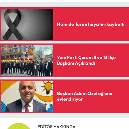
Hamide Turan hayatını kaybetti
Yeni Parti Çorum İl ve 13 İlçe
Başkanı Açıklandı
Başkan Adem Özel oğlunu
evlendiriyor
EDITÖR HAKKINDA