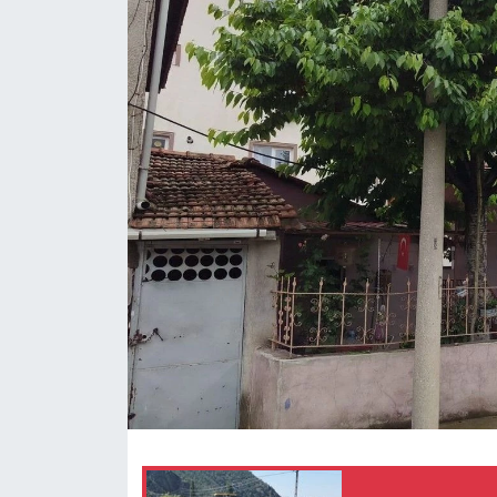
Eğitim
Ekonomi
Güncel
İskilip Haberleri
Kargı Haberleri
Kimdir?
Kültür Sanat
Laçin Haberleri
Magazin