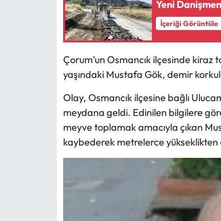
Mecitözü Haberleri
İçeriği Görüntüle
Oğuzlar Haberleri
Çorum’un Osmancık ilçesinde kiraz t
yaşındaki Mustafa Gök, demir korkulu
Ortaköy Haberleri
Olay, Osmancık ilçesine bağlı Uluca
Osmancık Haberleri
meydana geldi. Edinilen bilgilere gör
Otomotiv
meyve toplamak amacıyla çıkan Must
kaybederek metrelerce yükseklikten 
Resmi İlan
Resmi Reklam
Sağlık