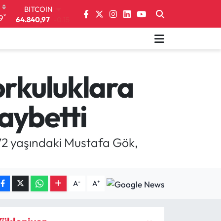
DOLAR
°
9
47,7436
0.18
EURO
55,2510
0.32
STERLİN
64,4811
0.38
GRAM ALTIN
orkuluklara
6660.55
0
BİST100
aybetti
13.779
-14
BITCOIN
64.840,97
-0.15
 72 yaşındaki Mustafa Gök,
-
+
A
A