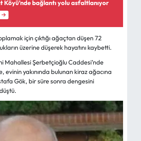
Yeni Danişment Köyü’nde bağlantı yolu asfaltlanıyor
oplamak için çıktığı ağaçtan düşen 72
kların üzerine düşerek hayatını kaybetti.
mi Mahallesi Şerbetçioğlu Caddesi’nde
e, evinin yakınında bulunan kiraz ağacına
afa Gök, bir süre sonra dengesini
düştü.