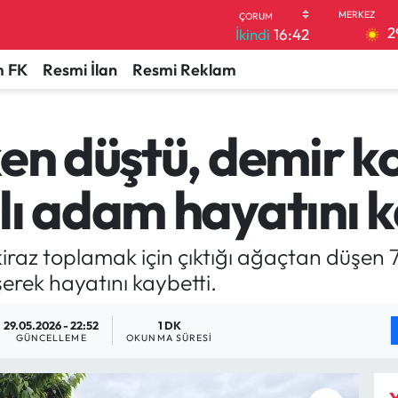
2
İkindi
16:42
 FK
Resmi İlan
Resmi Reklam
ken düştü, demir k
lı adam hayatını k
iraz toplamak için çıktığı ağaçtan düşen
erek hayatını kaybetti.
29.05.2026 - 22:52
1 DK
GÜNCELLEME
OKUNMA SÜRESI