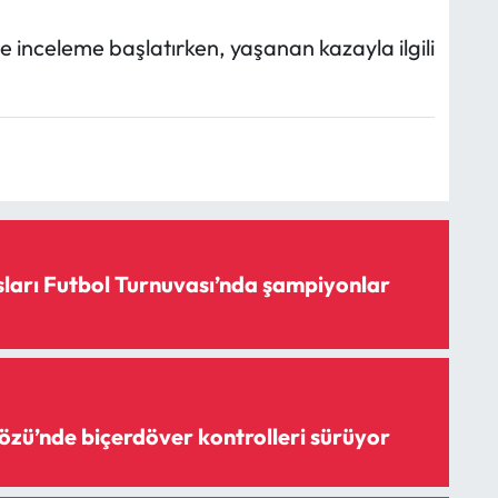
e inceleme başlatırken, yaşanan kazayla ilgili
sları Futbol Turnuvası’nda şampiyonlar
özü’nde biçerdöver kontrolleri sürüyor