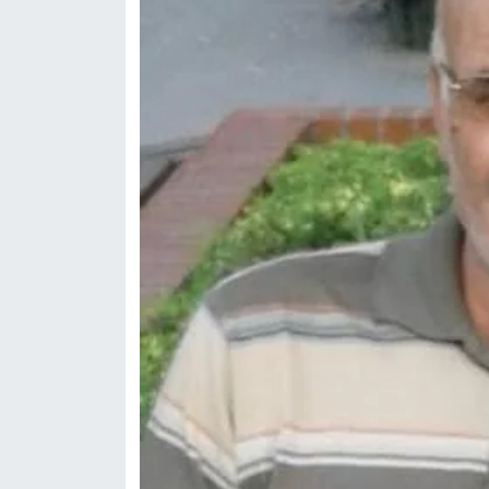
Siyaset
Spor
Sungurlu Haberleri
Turizm
Uğurludağ Haberleri
Yaşam
Yayla Haber
Yemek Tarifleri
Yerel Haberler