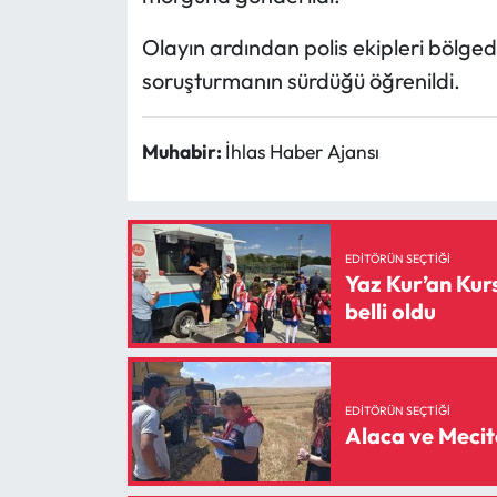
Olayın ardından polis ekipleri bölged
soruşturmanın sürdüğü öğrenildi.
Muhabir:
İhlas Haber Ajansı
EDITÖRÜN SEÇTIĞI
Yaz Kur’an Kur
belli oldu
EDITÖRÜN SEÇTIĞI
Alaca ve Mecit