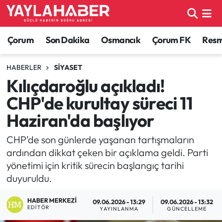
Alaca Haberleri
Çorum Nöbetçi Eczaneler
Çorum
Son Dakika
Osmancık
Çorum FK
Resmi
Bayat Haberleri
Çorum Hava Durumu
HABERLER
SIYASET
Kılıçdaroğlu açıkladı!
Bilgi - Keşfet Haberleri
Çorum Namaz Vakitleri
CHP'de kurultay süreci 11
Bilim ve Teknoloji
Çorum Trafik Yoğunluk Haritası
Haziran'da başlıyor
Boğazkale Haberleri
TFF 1.Lig Puan Durumu ve Fikstür
CHP’de son günlerde yaşanan tartışmaların
ardından dikkat çeken bir açıklama geldi. Parti
Çorum Haberleri
Tüm Manşetler
yönetimi için kritik sürecin başlangıç tarihi
duyuruldu.
Çorum Son Dakika Haberleri
Son Dakika Haberleri
HABER MERKEZI
09.06.2026 - 13:29
09.06.2026 - 13:32
EDITÖR
YAYINLANMA
GÜNCELLEME
Dodurga Haberleri
Haber Arşivi