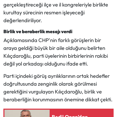
Siyaset
gerçekleştireceği ilçe ve il kongreleriyle birlikte
kurultay sürecinin resmen işleyeceği
Spor
değerlendiriliyor.
Sungurlu Haberleri
Birlik ve beraberlik mesajı verdi
Açıklamasında CHP'nin farklı görüşlerin bir
Turizm
araya geldiği büyük bir aile olduğunu belirten
Uğurludağ Haberleri
Kılıçdaroğlu, parti üyelerinin birbirlerinin rakibi
değil yol arkadaşı olduğunu ifade etti.
Yaşam
Parti içindeki görüş ayrılıklarının ortak hedefler
Yayla Haber
doğrultusunda zenginlik olarak görülmesi
gerektiğini vurgulayan Kılıçdaroğlu, birlik ve
Yemek Tarifleri
beraberliğin korunmasının önemine dikkat çekti.
Yerel Haberler
Bedii Onan’dan