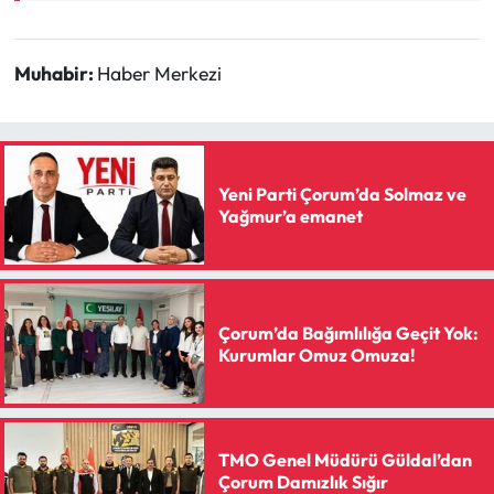
Muhabir:
Haber Merkezi
Yeni Parti Çorum’da Solmaz ve
Yağmur’a emanet
Çorum’da Bağımlılığa Geçit Yok:
Kurumlar Omuz Omuza!
TMO Genel Müdürü Güldal’dan
Çorum Damızlık Sığır