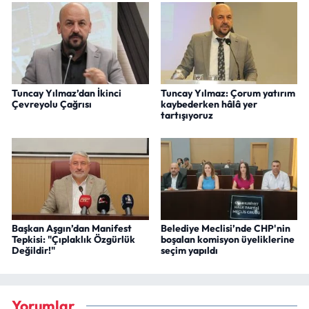
Tuncay Yılmaz’dan İkinci
Tuncay Yılmaz: Çorum yatırım
Çevreyolu Çağrısı
kaybederken hâlâ yer
tartışıyoruz
Başkan Aşgın’dan Manifest
Belediye Meclisi’nde CHP'nin
Tepkisi: "Çıplaklık Özgürlük
boşalan komisyon üyeliklerine
Değildir!"
seçim yapıldı
Yorumlar