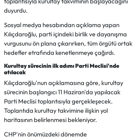
toplantısıyla kurultay takviminin başlayacağını
duyurdu.
Mecitözü Haberleri
Sosyal medya hesabından açıklama yapan
Oğuzlar Haberleri
Kılıçdaroğlu, parti içindeki birlik ve dayanışma
vurgusunu ön plana çıkarırken, tüm örgütü ortak
Ortaköy Haberleri
hedefler etrafında kenetlenmeye çağırdı.
Osmancık Haberleri
Kurultay sürecinin ilk adımı Parti Meclisi'nde
atılacak
Otomotiv
Kılıçdaroğlu'nun açıklamasına göre, kurultay
sürecinin başlangıcı 11 Haziran'da yapılacak
Resmi İlan
Parti Meclisi toplantısıyla gerçekleşecek.
Resmi Reklam
Toplantıda kurultay takvimine ilişkin yol
haritasının belirlenmesi bekleniyor.
Sağlık
CHP'nin önümüzdeki dönemde