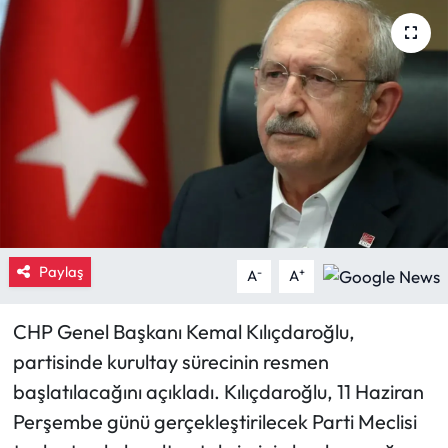
Eğitim
Ekonomi
Güncel
İskilip Haberleri
Kargı Haberleri
Paylaş
-
+
A
A
Kimdir?
CHP Genel Başkanı Kemal Kılıçdaroğlu,
Kültür Sanat
partisinde kurultay sürecinin resmen
başlatılacağını açıkladı. Kılıçdaroğlu, 11 Haziran
Laçin Haberleri
Perşembe günü gerçekleştirilecek Parti Meclisi
Magazin