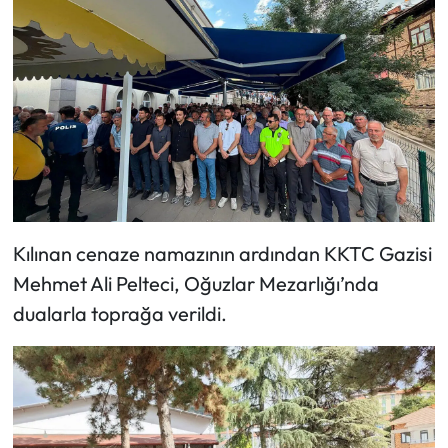
Mecitözü Haberleri
Oğuzlar Haberleri
Ortaköy Haberleri
Osmancık Haberleri
Otomotiv
Kılınan cenaze namazının ardından KKTC Gazisi
Mehmet Ali Pelteci, Oğuzlar Mezarlığı’nda
Resmi İlan
dualarla toprağa verildi.
Resmi Reklam
Sağlık