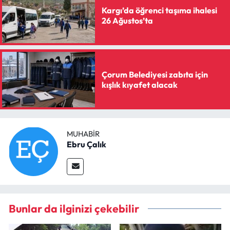
Kargı’da öğrenci taşıma ihalesi
26 Ağustos’ta
Çorum Belediyesi zabıta için
kışlık kıyafet alacak
MUHABIR
Ebru Çalık
Bunlar da ilginizi çekebilir