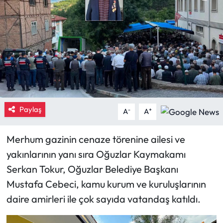
Eğitim
Ekonomi
Güncel
İskilip Haberleri
Paylaş
-
+
A
A
Kargı Haberleri
Merhum gazinin cenaze törenine ailesi ve
Kimdir?
yakınlarının yanı sıra Oğuzlar Kaymakamı
Serkan Tokur, Oğuzlar Belediye Başkanı
Kültür Sanat
Mustafa Cebeci, kamu kurum ve kuruluşlarının
Laçin Haberleri
daire amirleri ile çok sayıda vatandaş katıldı.
Magazin