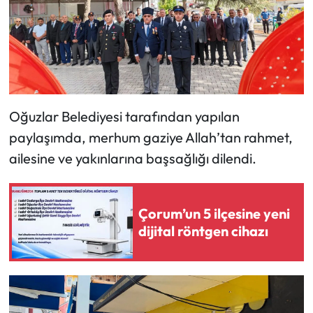
Siyaset
Spor
Sungurlu Haberleri
Turizm
Oğuzlar Belediyesi tarafından yapılan
paylaşımda, merhum gaziye Allah’tan rahmet,
Uğurludağ Haberleri
ailesine ve yakınlarına başsağlığı dilendi.
Yaşam
Çorum’un 5 ilçesine yeni
Yayla Haber
dijital röntgen cihazı
Yemek Tarifleri
Yerel Haberler