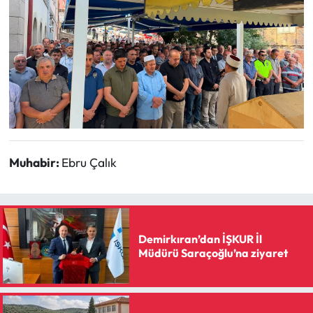
Muhabir:
Ebru Çalık
Demirkıran’dan İŞKUR İl
Müdürü Saraçoğlu’na ziyaret