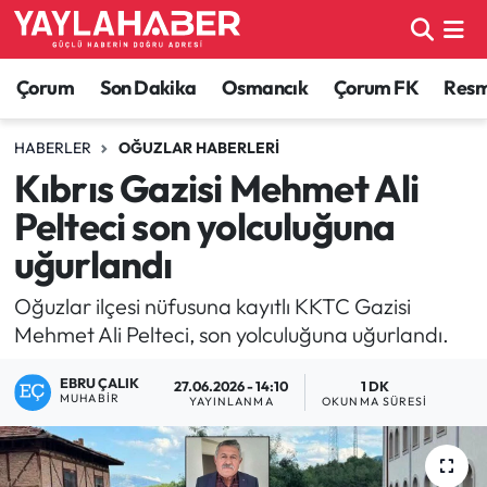
Alaca Haberleri
Çorum Nöbetçi Eczaneler
Çorum
Son Dakika
Osmancık
Çorum FK
Resmi
Bayat Haberleri
Çorum Hava Durumu
HABERLER
OĞUZLAR HABERLERI
Kıbrıs Gazisi Mehmet Ali
Bilgi - Keşfet Haberleri
Çorum Namaz Vakitleri
Pelteci son yolculuğuna
Bilim ve Teknoloji
Çorum Trafik Yoğunluk Haritası
uğurlandı
Boğazkale Haberleri
TFF 1.Lig Puan Durumu ve Fikstür
Oğuzlar ilçesi nüfusuna kayıtlı KKTC Gazisi
Mehmet Ali Pelteci, son yolculuğuna uğurlandı.
Çorum Haberleri
Tüm Manşetler
EBRU ÇALIK
27.06.2026 - 14:10
1 DK
MUHABIR
YAYINLANMA
OKUNMA SÜRESI
Çorum Son Dakika Haberleri
Son Dakika Haberleri
Dodurga Haberleri
Haber Arşivi