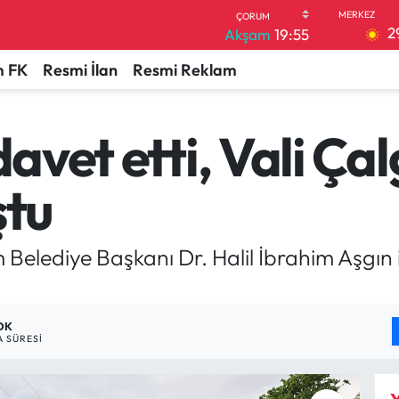
2
Akşam
19:55
 FK
Resmi İlan
Resmi Reklam
davet etti, Vali Ça
ştu
elediye Başkanı Dr. Halil İbrahim Aşgın ile
DK
 SÜRESI