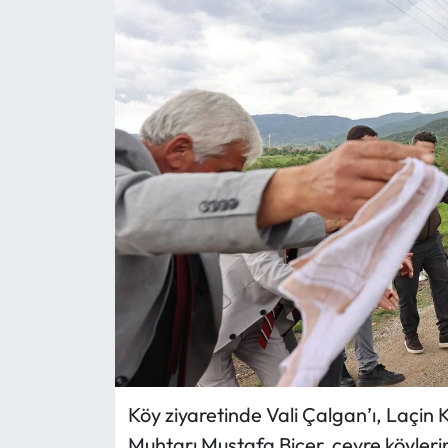
Eğitim
Ekonomi
Güncel
İskilip Haberleri
Kargı Haberleri
Kimdir?
Kültür Sanat
Laçin Haberleri
Köy ziyaretinde Vali Çalgan’ı, Laçin
Muhtarı Mustafa Biçer, çevre köyleri
Magazin