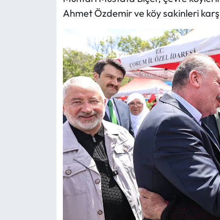
Ahmet Özdemir ve köy sakinleri karşı
Mecitözü Haberleri
Oğuzlar Haberleri
Ortaköy Haberleri
Osmancık Haberleri
Otomotiv
Resmi İlan
Resmi Reklam
Sağlık