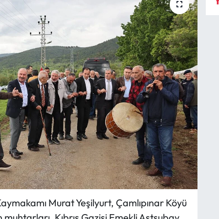
Y
 Kaymakamı Murat Yeşilyurt, Çamlıpınar Köyü
n muhtarları, Kıbrıs Gazisi Emekli Astsubay