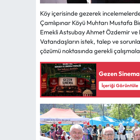
Siyaset
Köy içerisinde gezerek incelemelerde
Spor
Çamlıpınar Köyü Muhtarı Mustafa Biçe
Emekli Astsubay Ahmet Özdemir ve köy
Sungurlu Haberleri
Vatandaşların istek, talep ve sorunlar
Turizm
çözümü noktasında gerekli çalışmaları
Uğurludağ Haberleri
Gezen Sinema 
Yaşam
İçeriği Görüntüle
Yayla Haber
Yemek Tarifleri
Yerel Haberler