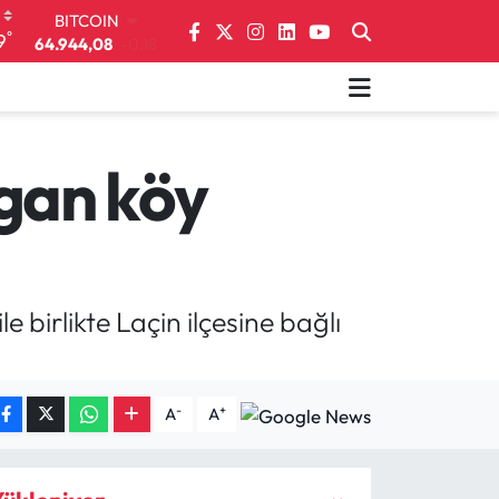
DOLAR
°
9
47,7436
0.18
EURO
55,2510
0.32
STERLİN
64,4811
0.38
GRAM ALTIN
lgan köy
6660.55
0.03
BİST100
13.779
-14
BITCOIN
64.944,08
-0.18
 birlikte Laçin ilçesine bağlı
-
+
A
A