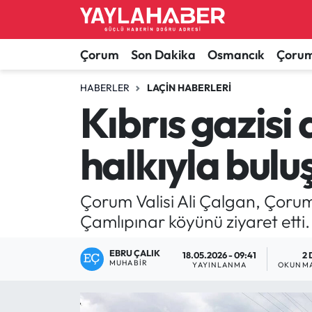
Alaca Haberleri
Çorum Nöbetçi Eczaneler
Çorum
Son Dakika
Osmancık
Çorum
Bayat Haberleri
Çorum Hava Durumu
HABERLER
LAÇIN HABERLERI
Kıbrıs gazisi 
Bilgi - Keşfet Haberleri
Çorum Namaz Vakitleri
halkıyla bulu
Bilim ve Teknoloji
Çorum Trafik Yoğunluk Haritası
Boğazkale Haberleri
TFF 1.Lig Puan Durumu ve Fikstür
Çorum Valisi Ali Çalgan, Çorum B
Çamlıpınar köyünü ziyaret etti.
Çorum Haberleri
Tüm Manşetler
EBRU ÇALIK
18.05.2026 - 09:41
2 
MUHABIR
Çorum Son Dakika Haberleri
Son Dakika Haberleri
YAYINLANMA
OKUNMA
Dodurga Haberleri
Haber Arşivi