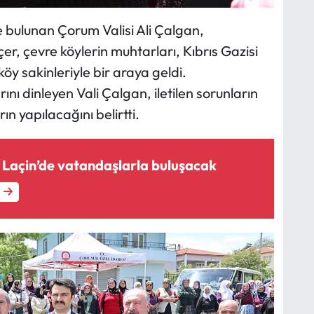
 bulunan Çorum Valisi Ali Çalgan,
r, çevre köylerin muhtarları, Kıbrıs Gazisi
 sakinleriyle bir araya geldi.
ını dinleyen Vali Çalgan, iletilen sorunların
n yapılacağını belirtti.
Laçin’de vatandaşlarla buluşacak