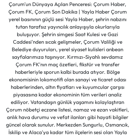
Çorum'un Dünyaya Açılan Penceresi: Çorum Haber,
Çorum FK, Çorum Son Dakika | Yayla Haber Çorum
yerel basınının güçlü sesi Yayla Haber, şehrin nabzını
tutan tarafsız yayıncılık anlayışıyla okurlarıyla
buluşuyor. Şehrin simgesi Saat Kulesi ve Gazi
Caddesi'nden sıcak gelişmeler, Çorum Valiliği ve
Belediye duyuruları, yerel siyaset kulisleri anbean
sayfalarımıza taşınıyor. Kırmızı-Siyahlı sevdamız
Çorum FK'nın maç özetleri, fikstür ve transfer
haberleriyle sporun kalbi burada atıyor. Bölge
ekonomisinin lokomotifi olan sanayi ve ticaret odası
haberlerinden, altın fiyatları ve kuyumcular çarşısı
piyasasına kadar ekonominin tüm verileri analiz
ediliyor. Vatandaşın günlük yaşamını kolaylaştıran
Çorum nöbetçi eczane listesi, namaz ve ezan vakitleri,
anlık hava durumu ve vefat ilanları gibi hayati bilgiler
güncel olarak sunulur. Merkezden Sungurlu, Osmancık,
İskilip ve Alaca'ya kadar tüm ilçelerin sesi olan Yayla