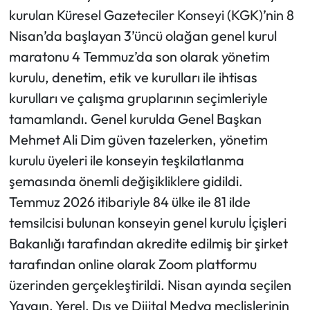
kurulan Küresel Gazeteciler Konseyi (KGK)’nin 8
Mecitözü Haberleri
Nisan’da başlayan 3’üncü olağan genel kurul
maratonu 4 Temmuz’da son olarak yönetim
Oğuzlar Haberleri
kurulu, denetim, etik ve kurulları ile ihtisas
kurulları ve çalışma gruplarının seçimleriyle
Ortaköy Haberleri
tamamlandı. Genel kurulda Genel Başkan
Osmancık Haberleri
Mehmet Ali Dim güven tazelerken, yönetim
kurulu üyeleri ile konseyin teşkilatlanma
Otomotiv
şemasında önemli değişikliklere gidildi.
Temmuz 2026 itibariyle 84 ülke ile 81 ilde
Resmi İlan
temsilcisi bulunan konseyin genel kurulu İçişleri
Bakanlığı tarafından akredite edilmiş bir şirket
Resmi Reklam
tarafından online olarak Zoom platformu
Sağlık
üzerinden gerçekleştirildi. Nisan ayında seçilen
Yaygın, Yerel, Dış ve Dijital Medya meclislerinin