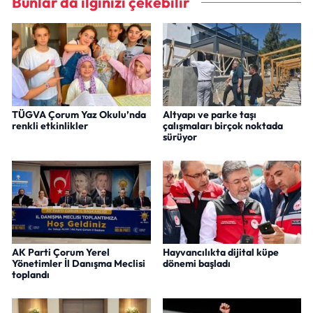
Bunlar da ilginizi çekebilir
TÜGVA Çorum Yaz Okulu’nda
Altyapı ve parke taşı
renkli etkinlikler
çalışmaları birçok noktada
sürüyor
AK Parti Çorum Yerel
Hayvancılıkta dijital küpe
Yönetimler İl Danışma Meclisi
dönemi başladı
toplandı