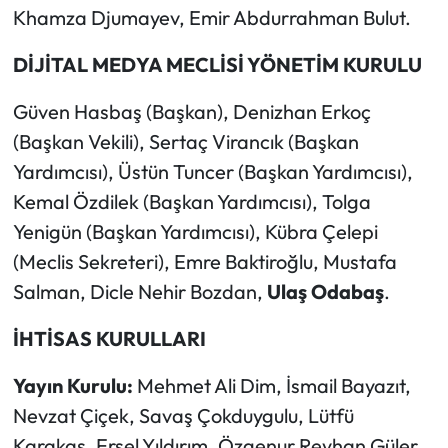
Khamza Djumayev, Emir Abdurrahman Bulut.
DİJİTAL MEDYA MECLİSİ YÖNETİM KURULU
Güven Hasbaş (Başkan), Denizhan Erkoç
(Başkan Vekili), Sertaç Virancık (Başkan
Yardımcısı), Üstün Tuncer (Başkan Yardımcısı),
Kemal Özdilek (Başkan Yardımcısı), Tolga
Yenigün (Başkan Yardımcısı), Kübra Çelepi
(Meclis Sekreteri), Emre Baktiroğlu, Mustafa
Salman, Dicle Nehir Bozdan,
Ulaş Odabaş
.
İHTİSAS KURULLARI
Yayın Kurulu:
Mehmet Ali Dim, İsmail Bayazıt,
Nevzat Çiçek, Savaş Çokduygulu, Lütfü
Karakaş, Ersel Yıldırım, Özgenur Reyhan Güler,