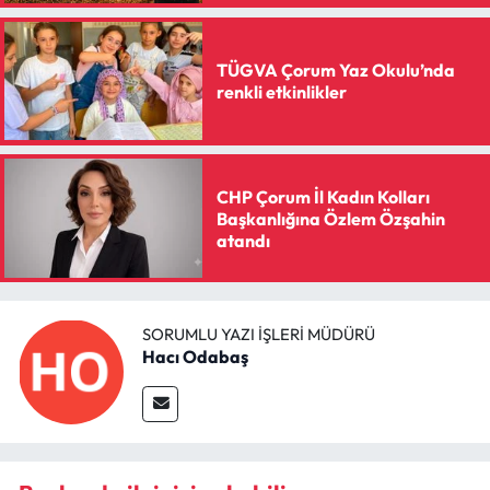
TÜGVA Çorum Yaz Okulu’nda
renkli etkinlikler
CHP Çorum İl Kadın Kolları
Başkanlığına Özlem Özşahin
atandı
SORUMLU YAZI İŞLERI MÜDÜRÜ
Hacı Odabaş