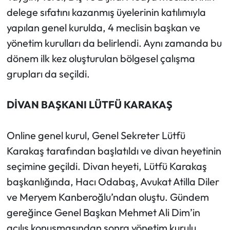
Siyaset
delege sıfatını kazanmış üyelerinin katılımıyla
yapılan genel kurulda, 4 meclisin başkan ve
Spor
yönetim kurulları da belirlendi. Aynı zamanda bu
Sungurlu Haberleri
dönem ilk kez oluşturulan bölgesel çalışma
grupları da seçildi.
Turizm
DİVAN BAŞKANI LÜTFÜ KARAKAŞ
Uğurludağ Haberleri
Yaşam
Online genel kurul, Genel Sekreter Lütfü
Karakaş tarafından başlatıldı ve divan heyetinin
Yayla Haber
seçimine geçildi. Divan heyeti, Lütfü Karakaş
başkanlığında, Hacı Odabaş, Avukat Atilla Diler
Yemek Tarifleri
ve Meryem Kanberoğlu’ndan oluştu. Gündem
gereğince Genel Başkan Mehmet Ali Dim’in
Yerel Haberler
açılış konuşmasından sonra yönetim kurulu