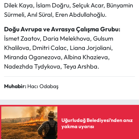
Dilek Kaya, İslam Doğru, Selçuk Acar, Bünyamin
Sürmeli, Anıl Süral, Eren Abdullahoğlu.
Doğu Avrupa ve Avrasya Çalışma Grubu:
İsmet Zaatov, Daria Melekhova, Gulsum
Khalilova, Dmitri Calac, Liana Jorjoliani,
Miranda Oganezova, Albina Khazieva,
Nadezhda Tydykova, Teya Arshba.
Muhabir:
Hacı Odabaş
Uğurludağ Belediyesi’nden anız
yakma uyarısı