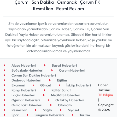
Çorum
Son Dakika
Osmancık
Çorum FK
Resmi İlan
Resmi Reklam
Sitede yayınlanan içerik ve yorumlardan yazarları sorumludur.
Yayınlanan yorumlardan Çorum Haber, Çorum FK, Çorum Son
Dakika | Yayla Haber sorumlu tutulamaz. Sitedeki tüm harici linkler
ayrı bir sayfada açılır. Sitemizde yayınlanan haber, köşe yazıları ve
fotoğraflar izin alınmaksızın kaynak gösterilse dahi, herhangi bir
ortamda kullanılamaz ve yayınlanamaz
Alaca Haberleri
Bayat Haberleri
Boğazkale Haberleri
Çorum Haberleri
Çorum Son Dakika Haberleri
Dodurga Haberleri
Eğitim
Haber
Ekonomi
Güncel
İskilip Haberleri
Yazılımı:
Kargı Haberleri
Kültür Sanat
TE Bilişim
Laçin Haberleri
Mecitözü Haberleri
|
Oğuzlar Haberleri
Ortaköy Haberleri
Copyright
Osmancık Haberleri
Otomotiv
© 2026
Resmi İlan
Sağlık
Siyaset
Spor
Sungurlu Haberleri
Turizm