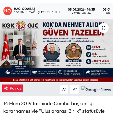
Eğitim
HACI ODABAŞ
05.07.2026 - 14:35
05.07.
SORUMLU YAZI İŞLERI MÜDÜRÜ
YAYINLANMA
GÜN
Ekonomi
Güncel
İskilip Haberleri
Kargı Haberleri
Kimdir?
Kültür Sanat
Paylaş
-
+
A
A
Laçin Haberleri
14 Ekim 2019 tarihinde Cumhurbaşkanlığı
kararnamesiyle “Uluslararası Birlik” statüsüyle
Magazin