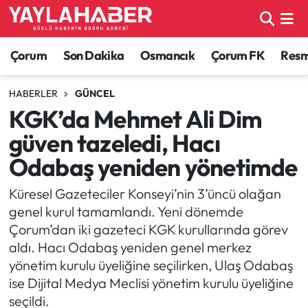
Alaca Haberleri
Çorum Nöbetçi Eczaneler
Çorum
Son Dakika
Osmancık
Çorum FK
Resmi
Bayat Haberleri
Çorum Hava Durumu
HABERLER
GÜNCEL
KGK’da Mehmet Ali Dim
Bilgi - Keşfet Haberleri
Çorum Namaz Vakitleri
güven tazeledi, Hacı
Bilim ve Teknoloji
Çorum Trafik Yoğunluk Haritası
Odabaş yeniden yönetimde
Boğazkale Haberleri
TFF 1.Lig Puan Durumu ve Fikstür
Küresel Gazeteciler Konseyi’nin 3’üncü olağan
genel kurul tamamlandı. Yeni dönemde
Çorum Haberleri
Tüm Manşetler
Çorum’dan iki gazeteci KGK kurullarında görev
aldı. Hacı Odabaş yeniden genel merkez
Çorum Son Dakika Haberleri
Son Dakika Haberleri
yönetim kurulu üyeliğine seçilirken, Ulaş Odabaş
ise Dijital Medya Meclisi yönetim kurulu üyeliğine
Dodurga Haberleri
Haber Arşivi
seçildi.