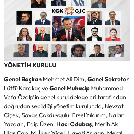
YÖNETİM KURULU
Genel Başkan
Mehmet Ali Dim,
Genel Sekreter
Lütfü Karakaş ve
Genel Muhasip
Muhammed
Vefa Özalp’in genel kurul delegeleri tarafından
doğrudan seçildiği yönetim kurulunda, Nevzat
Çiçek, Savaş Çokduygulu, Ersel Yıldırım, Nalan
Yazgan, Edip Üzen,
Hacı Odabaş
, Merih Ak,
Ulaş Can, M. İlker Yücel, Hayati Arıgan, Meral