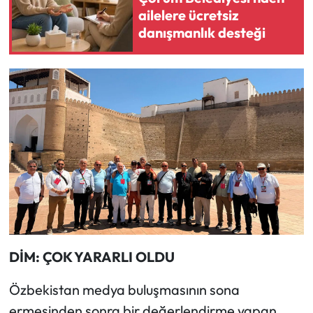
ailelere ücretsiz
danışmanlık desteği
DİM: ÇOK YARARLI OLDU
Özbekistan medya buluşmasının sona
ermesinden sonra bir değerlendirme yapan