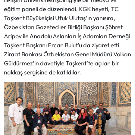
eğitim paneli de düzenlendi. KGK heyeti, TC
Mecitözü Haberleri
Taşkent Büyükelçisi Ufuk Ulutaş’ın yanısıra,
Özbekistan Gazeteciler Birliği Başkanı Şöhret
Oğuzlar Haberleri
Aripov ile Anadolu Aslanları İş Adamları Derneği
Taşkent Başkanı Ercan Bulut’u da ziyaret etti.
Ortaköy Haberleri
Ziraat Bankası Özbekistan Genel Müdürü Volkan
Osmancık Haberleri
Güldürmez’in davetiyle Taşkent’te açılan bir
nakkaş sergisine de katıldılar.
Otomotiv
Resmi İlan
Resmi Reklam
Sağlık