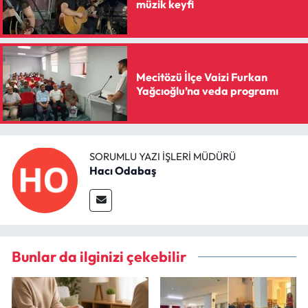
müzik keyfi
Mecitözü İlçe Vaizi Furkan
Yağcıoğlu’na veda programı
SORUMLU YAZI İŞLERI MÜDÜRÜ
Hacı Odabaş
Bunlar da ilginizi çekebilir