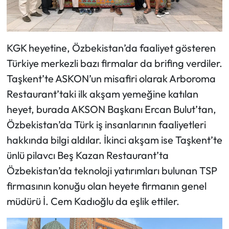
Siyaset
Spor
KGK heyetine, Özbekistan’da faaliyet gösteren
Sungurlu Haberleri
Türkiye merkezli bazı firmalar da brifing verdiler.
Taşkent’te ASKON’un misafiri olarak Arboroma
Turizm
Restaurant’taki ilk akşam yemeğine katılan
Uğurludağ Haberleri
heyet, burada AKSON Başkanı Ercan Bulut’tan,
Özbekistan’da Türk iş insanlarının faaliyetleri
Yaşam
hakkında bilgi aldılar. İkinci akşam ise Taşkent’te
ünlü pilavcı Beş Kazan Restaurant’ta
Yayla Haber
Özbekistan’da teknoloji yatırımları bulunan TSP
firmasının konuğu olan heyete firmanın genel
Yemek Tarifleri
müdürü İ. Cem Kadıoğlu da eşlik ettiler.
Yerel Haberler