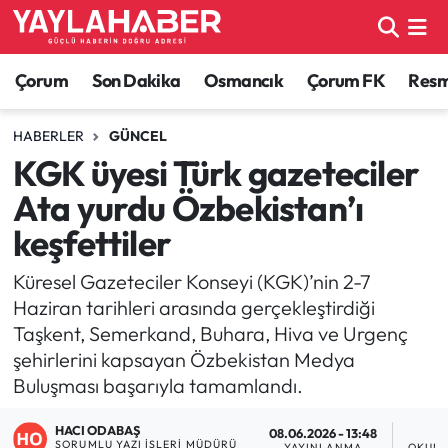
Alaca Haberleri
Çorum Nöbetçi Eczaneler
Çorum
Son Dakika
Osmancık
Çorum FK
Resmi
Bayat Haberleri
Çorum Hava Durumu
HABERLER
GÜNCEL
KGK üyesi Türk gazeteciler
Bilgi - Keşfet Haberleri
Çorum Namaz Vakitleri
Ata yurdu Özbekistan’ı
Bilim ve Teknoloji
Çorum Trafik Yoğunluk Haritası
keşfettiler
Boğazkale Haberleri
TFF 1.Lig Puan Durumu ve Fikstür
Küresel Gazeteciler Konseyi (KGK)’nin 2-7
Haziran tarihleri arasında gerçekleştirdiği
Çorum Haberleri
Tüm Manşetler
Taşkent, Semerkand, Buhara, Hiva ve Urgenç
şehirlerini kapsayan Özbekistan Medya
Çorum Son Dakika Haberleri
Son Dakika Haberleri
Buluşması başarıyla tamamlandı.
Dodurga Haberleri
Haber Arşivi
HACI ODABAŞ
08.06.2026 - 13:48
SORUMLU YAZI İŞLERI MÜDÜRÜ
YAYINLANMA
OKUNM