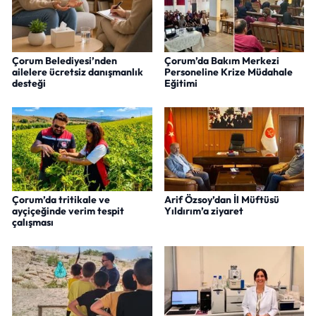
Çorum Belediyesi’nden
Çorum’da Bakım Merkezi
ailelere ücretsiz danışmanlık
Personeline Krize Müdahale
desteği
Eğitimi
Çorum’da tritikale ve
Arif Özsoy’dan İl Müftüsü
ayçiçeğinde verim tespit
Yıldırım’a ziyaret
çalışması