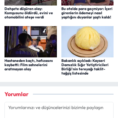
Dehşete düşüren olay:
Bu otelde para geçmiyor: İçeri
Komşusunu öldürdü, evini ve
girenlerin ödemeyi nasıl
otomobilini ateşe verdi
yaptığını duyanlar şaştı kaldı!
Hastaneden kaçtı, hafızasını
Bakanlık açıkladı: Kayseri
kaybetti: Film sahnelerini
Damızlık Sığır Yetiştiricileri
aratmayan olay
Birliği'nin tereyağı taklit-
tağşiş listesinde
Yorumlar