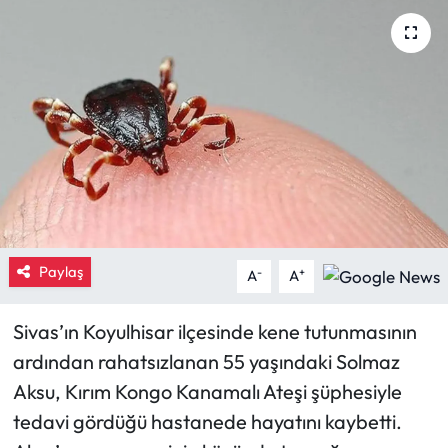
Eğitim
Ekonomi
Güncel
İskilip Haberleri
Kargı Haberleri
Paylaş
-
+
A
A
Kimdir?
Sivas’ın Koyulhisar ilçesinde kene tutunmasının
Kültür Sanat
ardından rahatsızlanan 55 yaşındaki Solmaz
Aksu, Kırım Kongo Kanamalı Ateşi şüphesiyle
Laçin Haberleri
tedavi gördüğü hastanede hayatını kaybetti.
Magazin