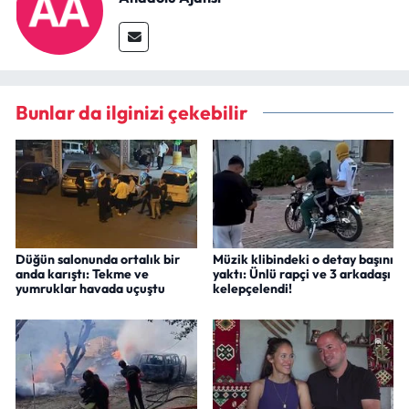
Bunlar da ilginizi çekebilir
Düğün salonunda ortalık bir
Müzik klibindeki o detay başını
anda karıştı: Tekme ve
yaktı: Ünlü rapçi ve 3 arkadaşı
yumruklar havada uçuştu
kelepçelendi!