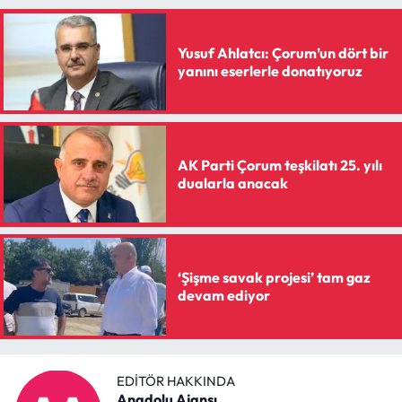
Yusuf Ahlatcı: Çorum’un dört bir
yanını eserlerle donatıyoruz
AK Parti Çorum teşkilatı 25. yılı
dualarla anacak
‘Şişme savak projesi’ tam gaz
devam ediyor
EDITÖR HAKKINDA
Anadolu Ajansı