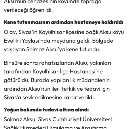
Aksu’nun cenazesinin köyünde toprağa
verileceği öğrenildi.
Mecitözü Haberleri
Kene tutunmasının ardından hastaneye kaldırıldı
Oğuzlar Haberleri
Olay, Sivas’ın Koyulhisar ilçesine bağlı Aksu köyü
Evelikli Yaylası’nda meydana geldi. Bölgede
Ortaköy Haberleri
yaşayan Solmaz Aksu’ya kene tutundu.
Osmancık Haberleri
Bir süre sonra rahatsızlanan Aksu, yakınları
tarafından Koyulhisar İlçe Hastanesi’ne
Otomotiv
götürüldü. Burada yapılan ilk müdahalenin
Resmi İlan
ardından Aksu’nun ileri tetkik ve tedavi için
Sivas’a sevk edilmesine karar verildi.
Resmi Reklam
Yoğun bakımda tedavi altına alındı
Sağlık
Solmaz Aksu, Sivas Cumhuriyet Üniversitesi
Sağlık Hizmetleri Uygulama ve Araştırma