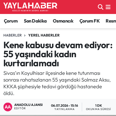
Alaca Haberleri
Çorum Nöbetçi Eczaneler
Çorum
Son Dakika
Osmancık
Çorum FK
Resmi
Bayat Haberleri
Çorum Hava Durumu
HABERLER
YEREL HABERLER
Kene kabusu devam ediyor:
Bilgi - Keşfet Haberleri
Çorum Namaz Vakitleri
55 yaşındaki kadın
Bilim ve Teknoloji
Çorum Trafik Yoğunluk Haritası
kurtarılamadı
Boğazkale Haberleri
TFF 1.Lig Puan Durumu ve Fikstür
Sivas’ın Koyulhisar ilçesinde kene tutunması
sonrası rahatsızlanan 55 yaşındaki Solmaz Aksu,
Çorum Haberleri
Tüm Manşetler
KKKA şüphesiyle tedavi gördüğü hastanede
öldü.
Çorum Son Dakika Haberleri
Son Dakika Haberleri
ANADOLU AJANSI
06.07.2026 - 15:16
1 DK
EDITÖR
YAYINLANMA
OKUNMA SÜRESI
Dodurga Haberleri
Haber Arşivi