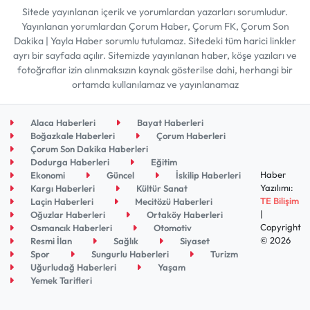
Sitede yayınlanan içerik ve yorumlardan yazarları sorumludur.
Yayınlanan yorumlardan Çorum Haber, Çorum FK, Çorum Son
Dakika | Yayla Haber sorumlu tutulamaz. Sitedeki tüm harici linkler
ayrı bir sayfada açılır. Sitemizde yayınlanan haber, köşe yazıları ve
fotoğraflar izin alınmaksızın kaynak gösterilse dahi, herhangi bir
ortamda kullanılamaz ve yayınlanamaz
Alaca Haberleri
Bayat Haberleri
Boğazkale Haberleri
Çorum Haberleri
Çorum Son Dakika Haberleri
Dodurga Haberleri
Eğitim
Haber
Ekonomi
Güncel
İskilip Haberleri
Yazılımı:
Kargı Haberleri
Kültür Sanat
TE Bilişim
Laçin Haberleri
Mecitözü Haberleri
|
Oğuzlar Haberleri
Ortaköy Haberleri
Copyright
Osmancık Haberleri
Otomotiv
© 2026
Resmi İlan
Sağlık
Siyaset
Spor
Sungurlu Haberleri
Turizm
Uğurludağ Haberleri
Yaşam
Yemek Tarifleri