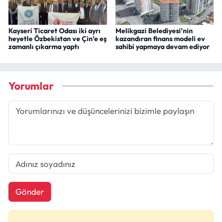
Kayseri Ticaret Odası iki ayrı
Melikgazi Belediyesi’nin
heyetle Özbekistan ve Çin’e eş
kazandıran finans modeli ev
zamanlı çıkarma yaptı
sahibi yapmaya devam ediyor
Yorumlar
Gönder