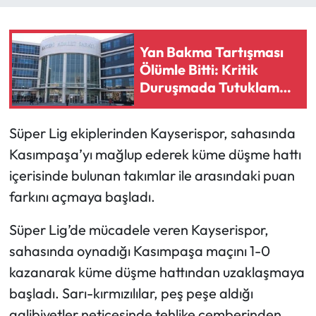
Eğitim
Yan Bakma Tartışması
Ekonomi
Ölümle Bitti: Kritik
Duruşmada Tutuklama
Güncel
İstendi
Süper Lig ekiplerinden Kayserispor, sahasında
İskilip Haberleri
Kasımpaşa’yı mağlup ederek küme düşme hattı
Kargı Haberleri
içerisinde bulunan takımlar ile arasındaki puan
farkını açmaya başladı.
Kimdir?
Süper Lig’de mücadele veren Kayserispor,
Kültür Sanat
sahasında oynadığı Kasımpaşa maçını 1-0
kazanarak küme düşme hattından uzaklaşmaya
Laçin Haberleri
başladı. Sarı-kırmızılılar, peş peşe aldığı
Magazin
galibiyetler neticesinde tehlike çemberinden