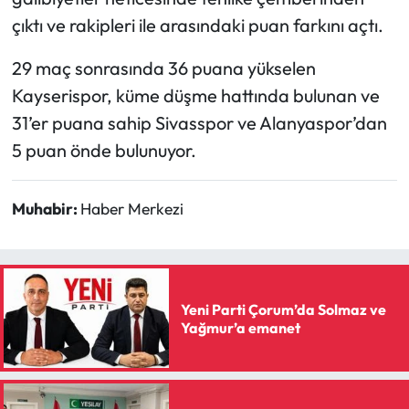
çıktı ve rakipleri ile arasındaki puan farkını açtı.
Mecitözü Haberleri
29 maç sonrasında 36 puana yükselen
Oğuzlar Haberleri
Kayserispor, küme düşme hattında bulunan ve
31’er puana sahip Sivasspor ve Alanyaspor’dan
Ortaköy Haberleri
5 puan önde bulunuyor.
Osmancık Haberleri
Muhabir:
Haber Merkezi
Otomotiv
Resmi İlan
Yeni Parti Çorum’da Solmaz ve
Resmi Reklam
Yağmur’a emanet
Sağlık