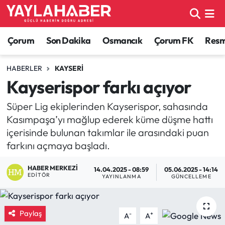
Alaca Haberleri
Çorum Nöbetçi Eczaneler
Çorum
Son Dakika
Osmancık
Çorum FK
Resmi
Bayat Haberleri
Çorum Hava Durumu
HABERLER
KAYSERI
Kayserispor farkı açıyor
Bilgi - Keşfet Haberleri
Çorum Namaz Vakitleri
Süper Lig ekiplerinden Kayserispor, sahasında
Bilim ve Teknoloji
Çorum Trafik Yoğunluk Haritası
Kasımpaşa’yı mağlup ederek küme düşme hattı
içerisinde bulunan takımlar ile arasındaki puan
Boğazkale Haberleri
TFF 1.Lig Puan Durumu ve Fikstür
farkını açmaya başladı.
Çorum Haberleri
Tüm Manşetler
HABER MERKEZI
14.04.2025 - 08:59
05.06.2025 - 14:14
EDITÖR
YAYINLANMA
GÜNCELLEME
Çorum Son Dakika Haberleri
Son Dakika Haberleri
Paylaş
-
+
A
A
Dodurga Haberleri
Haber Arşivi