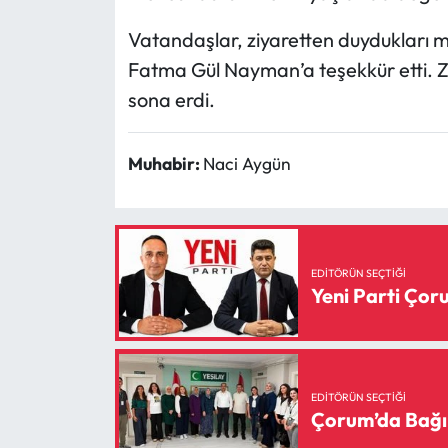
Vatandaşlar, ziyaretten duydukları 
Fatma Gül Nayman’a teşekkür etti. Ziy
sona erdi.
Muhabir:
Naci Aygün
EDITÖRÜN SEÇTIĞI
Yeni Parti Ço
EDITÖRÜN SEÇTIĞI
Çorum’da Bağı