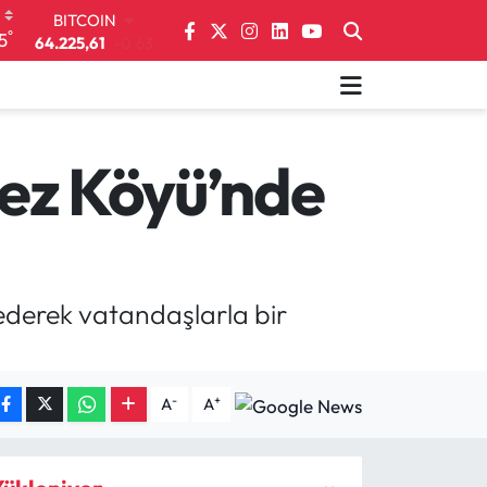
DOLAR
°
5
47,7143
0.16
EURO
55,0317
-0.02
STERLİN
64,2463
0.07
GRAM ALTIN
z Köyü’nde
6510.40
0.45
BİST100
13.799
70
BITCOIN
64.225,61
-0.63
erek vatandaşlarla bir
-
+
A
A