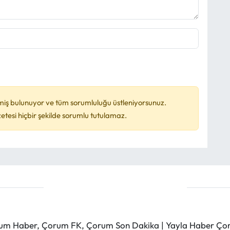
miş bulunuyor ve tüm sorumluluğu üstleniyorsunuz.
esi hiçbir şekilde sorumlu tutulamaz.
m Haber, Çorum FK, Çorum Son Dakika | Yayla Haber Çorum