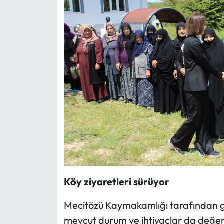
Siyaset
Spor
Sungurlu Haberleri
Turizm
Uğurludağ Haberleri
Yaşam
Yayla Haber
Köy ziyaretleri sürüyor
Yemek Tarifleri
Mecitözü Kaymakamlığı tarafından ge
Yerel Haberler
mevcut durum ve ihtiyaçlar da değerl