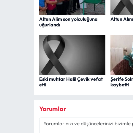
Altun Alim son yolculuğuna
Altun Alım
uğurlandı
Eski muhtar Halil Çevik vefat
Şerife Sol
etti
kaybetti
Yorumlar