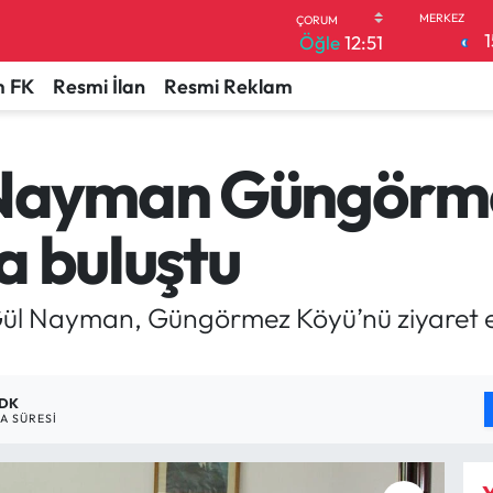
1
Öğle
12:51
 FK
Resmi İlan
Resmi Reklam
ayman Güngörme
a buluştu
l Nayman, Güngörmez Köyü’nü ziyaret ed
 DK
 SÜRESI