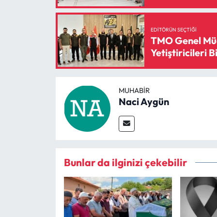
EDITÖRÜN SEÇTIĞI
TMO Genel Müd
Yetiştiricileri B
MUHABIR
Naci Aygün
Bunlar da ilginizi çekebilir