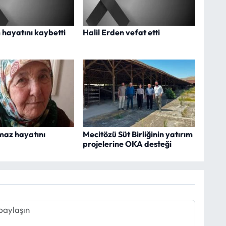
 hayatını kaybetti
Halil Erden vefat etti
maz hayatını
Mecitözü Süt Birliğinin yatırım
projelerine OKA desteği