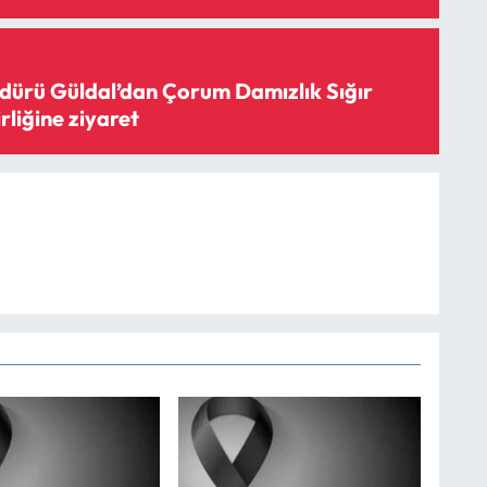
ürü Güldal’dan Çorum Damızlık Sığır
irliğine ziyaret