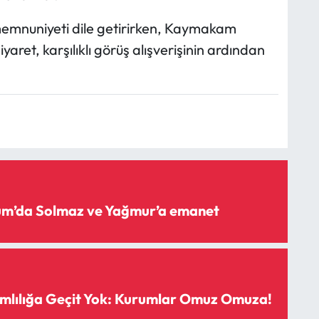
memnuniyeti dile getirirken, Kaymakam
aret, karşılıklı görüş alışverişinin ardından
rum’da Solmaz ve Yağmur’a emanet
mlılığa Geçit Yok: Kurumlar Omuz Omuza!