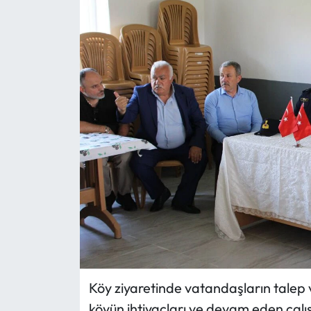
Eğitim
Ekonomi
Güncel
İskilip Haberleri
Kargı Haberleri
Kimdir?
Kültür Sanat
Laçin Haberleri
Köy ziyaretinde vatandaşların tale
köyün ihtiyaçları ve devam eden çalış
Magazin