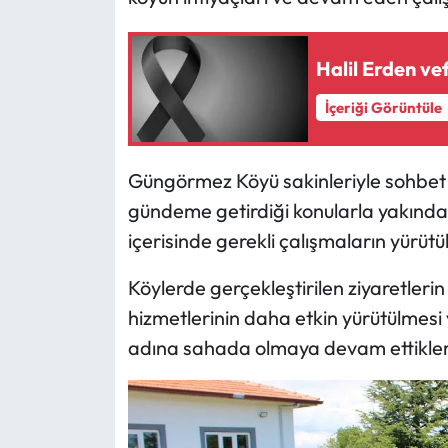
Mecitözü Haberleri
Halil Erden vef
Oğuzlar Haberleri
İçeriği Görüntüle
Ortaköy Haberleri
Güngörmez Köyü sakinleriyle sohbe
Osmancık Haberleri
gündeme getirdiği konularla yakından 
içerisinde gerekli çalışmaların yürütül
Otomotiv
Köylerde gerçekleştirilen ziyaretle
Resmi İlan
hizmetlerinin daha etkin yürütülmesi 
adına sahada olmaya devam ettiklerin
Resmi Reklam
Sağlık