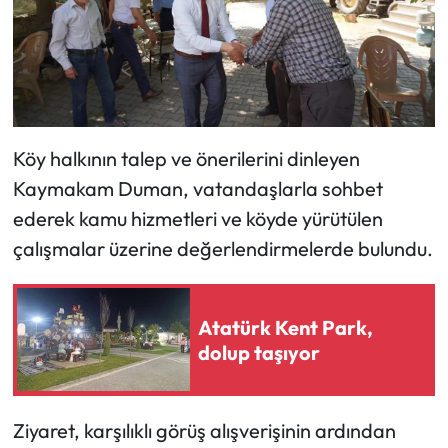
Mecitözü Haberleri
Oğuzlar Haberleri
Ortaköy Haberleri
Köy halkının talep ve önerilerini dinleyen
Kaymakam Duman, vatandaşlarla sohbet
Osmancık Haberleri
ederek kamu hizmetleri ve köyde yürütülen
çalışmalar üzerine değerlendirmelerde bulundu.
Otomotiv
Resmi İlan
Atatürk Kent Park,
dolup taşıyor
Resmi Reklam
Sağlık
Ziyaret, karşılıklı görüş alışverişinin ardından