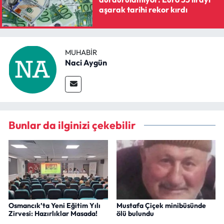
aşarak tarihi rekor kırdı
MUHABIR
Naci Aygün
Bunlar da ilginizi çekebilir
Osmancık’ta Yeni Eğitim Yılı
Mustafa Çiçek minibüsünde
Zirvesi: Hazırlıklar Masada!
ölü bulundu