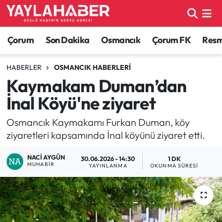
Alaca Haberleri
Çorum Nöbetçi Eczaneler
Çorum
Son Dakika
Osmancık
Çorum FK
Resmi
Bayat Haberleri
Çorum Hava Durumu
HABERLER
OSMANCIK HABERLERI
Kaymakam Duman’dan
Bilgi - Keşfet Haberleri
Çorum Namaz Vakitleri
İnal Köyü'ne ziyaret
Bilim ve Teknoloji
Çorum Trafik Yoğunluk Haritası
Osmancık Kaymakamı Furkan Duman, köy
ziyaretleri kapsamında İnal köyünü ziyaret etti.
Boğazkale Haberleri
TFF 1.Lig Puan Durumu ve Fikstür
NACI AYGÜN
30.06.2026 - 14:30
1 DK
Çorum Haberleri
Tüm Manşetler
MUHABIR
YAYINLANMA
OKUNMA SÜRESI
Çorum Son Dakika Haberleri
Son Dakika Haberleri
Dodurga Haberleri
Haber Arşivi