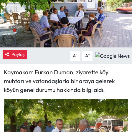
Eğitim
Ekonomi
Güncel
Paylaş
-
+
İskilip Haberleri
A
A
Kargı Haberleri
Kaymakam Furkan Duman, ziyarette köy
muhtarı ve vatandaşlarla bir araya gelerek
Kimdir?
köyün genel durumu hakkında bilgi aldı.
Kültür Sanat
Laçin Haberleri
Magazin