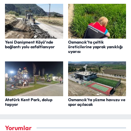
Yeni Danişment Köyü’nde
Osmancık’ta çeltik
bağlantı yolu asfaltlanıyor
üreticilerine yaprak yanıklığı
uyarısı
Atatürk Kent Park, dolup
Osmancık'ta yüzme havuzu ve
taşıyor
spor açılacak
Yorumlar