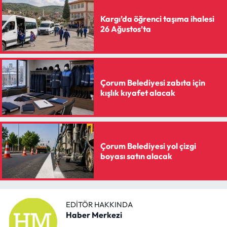
Kargı’da öğrenci taşıma ihalesi
26 Ağustos’ta
Çorum Belediyesi zabıta için
kışlık kıyafet alacak
Çorum Belediyesi yol çizgi
boyası satın alacak
EDITÖR HAKKINDA
Haber Merkezi