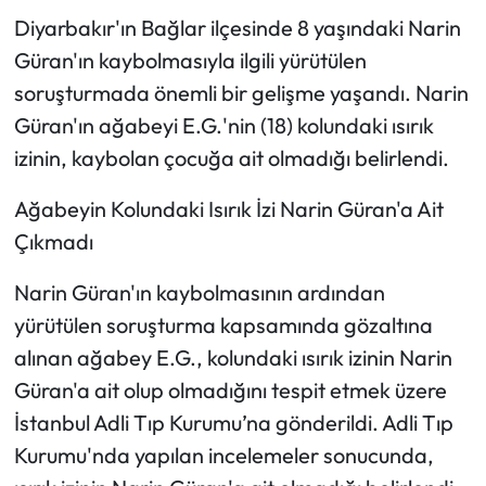
Siyaset
Diyarbakır'ın Bağlar ilçesinde 8 yaşındaki Narin
Güran'ın kaybolmasıyla ilgili yürütülen
Spor
soruşturmada önemli bir gelişme yaşandı. Narin
Sungurlu Haberleri
Güran'ın ağabeyi E.G.'nin (18) kolundaki ısırık
izinin, kaybolan çocuğa ait olmadığı belirlendi.
Turizm
Ağabeyin Kolundaki Isırık İzi Narin Güran'a Ait
Uğurludağ Haberleri
Çıkmadı
Yaşam
Narin Güran'ın kaybolmasının ardından
yürütülen soruşturma kapsamında gözaltına
Yayla Haber
alınan ağabey E.G., kolundaki ısırık izinin Narin
Güran'a ait olup olmadığını tespit etmek üzere
Yemek Tarifleri
İstanbul Adli Tıp Kurumu’na gönderildi. Adli Tıp
Yerel Haberler
Kurumu'nda yapılan incelemeler sonucunda,