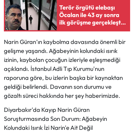
Terör örgütü elebaşı
Mecitözü Haberleri
Öcalan ile 43 ay sonra
ilk görüşme gerçekleşti:
Silah bırakma çağrısı mı
Oğuzlar Haberleri
gelecek?
Narin Güran’ın kaybolma davasında önemli bir
Ortaköy Haberleri
gelişme yaşandı. Ağabeyinin kolundaki ısırık
izinin, kaybolan çocuğun izleriyle eşleşmediği
Osmancık Haberleri
açıklandı. İstanbul Adli Tıp Kurumu'nun
Otomotiv
raporuna göre, bu izlerin başka bir kaynaktan
geldiği belirlendi. Davanın son durumu ve
Resmi İlan
gözaltı süreci hakkında her şey haberimizde.
Resmi Reklam
Diyarbakır'da Kayıp Narin Güran
Soruşturmasında Son Durum: Ağabeyin
Sağlık
Kolundaki Isırık İzi Narin'e Ait Değil