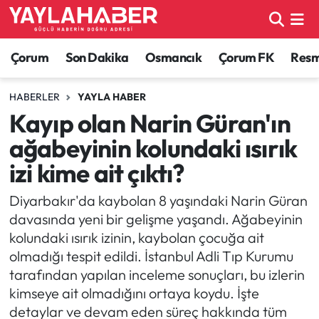
Alaca Haberleri
Çorum Nöbetçi Eczaneler
Çorum
Son Dakika
Osmancık
Çorum FK
Resmi
Bayat Haberleri
Çorum Hava Durumu
HABERLER
YAYLA HABER
Kayıp olan Narin Güran'ın
Bilgi - Keşfet Haberleri
Çorum Namaz Vakitleri
ağabeyinin kolundaki ısırık
Bilim ve Teknoloji
Çorum Trafik Yoğunluk Haritası
izi kime ait çıktı?
Boğazkale Haberleri
TFF 1.Lig Puan Durumu ve Fikstür
Diyarbakır'da kaybolan 8 yaşındaki Narin Güran
davasında yeni bir gelişme yaşandı. Ağabeyinin
Çorum Haberleri
Tüm Manşetler
kolundaki ısırık izinin, kaybolan çocuğa ait
olmadığı tespit edildi. İstanbul Adli Tıp Kurumu
Çorum Son Dakika Haberleri
Son Dakika Haberleri
tarafından yapılan inceleme sonuçları, bu izlerin
kimseye ait olmadığını ortaya koydu. İşte
Dodurga Haberleri
Haber Arşivi
detaylar ve devam eden süreç hakkında tüm