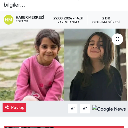
bilgiler...
Eğitim
HABER MERKEZI
29.08.2024 - 14:31
2 DK
EDITÖR
YAYINLANMA
OKUNMA SÜRESI
Ekonomi
Güncel
İskilip Haberleri
Kargı Haberleri
Kimdir?
Kültür Sanat
Paylaş
-
+
A
A
Laçin Haberleri
Magazin