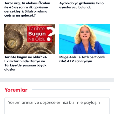
Terör örgütü elebaşı Öcalan
Ayakkabıya gizlenmiş 1 kilo
ile 43 ay sonra ilk görüşme
uyuşturucu bulundu
gerçekleşti: Silah bırakma
çağrısı mı gelecek?
Tarihte bugün ne oldu? 24
Müge Anlı ile Tatlı Sert canlı
Ekim tarihinde Dünya ve
izle! ATV canlı yayın
Türkiye'de yaşanan büyük
olaylar
Yorumlar