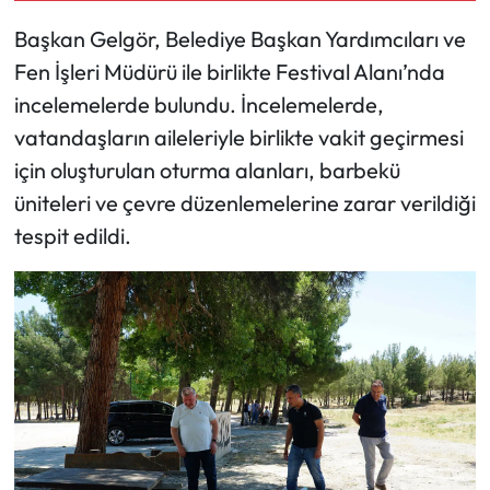
Başkan Gelgör, Belediye Başkan Yardımcıları ve
Mecitözü Haberleri
Fen İşleri Müdürü ile birlikte Festival Alanı’nda
incelemelerde bulundu. İncelemelerde,
Oğuzlar Haberleri
vatandaşların aileleriyle birlikte vakit geçirmesi
Ortaköy Haberleri
için oluşturulan oturma alanları, barbekü
üniteleri ve çevre düzenlemelerine zarar verildiği
Osmancık Haberleri
tespit edildi.
Otomotiv
Resmi İlan
Resmi Reklam
Sağlık