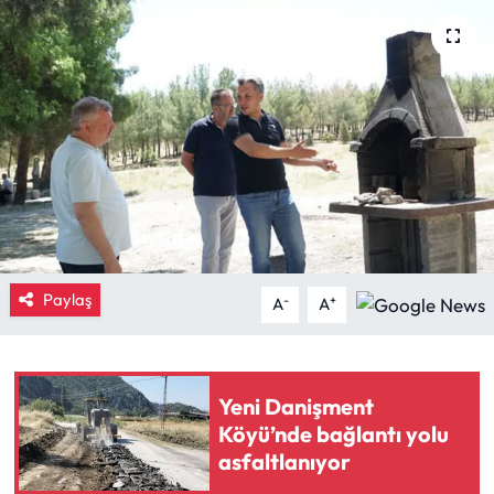
Eğitim
Ekonomi
Güncel
İskilip Haberleri
Kargı Haberleri
Paylaş
-
+
A
A
Kimdir?
Kültür Sanat
Yeni Danişment
Köyü’nde bağlantı yolu
Laçin Haberleri
asfaltlanıyor
Magazin