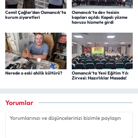
Cemil Çağlar’dan Osmancık’ta
Osmancık'ta dev tesisin
kurum ziyaretleri
kapıları açıldı: Kapalı yüzme
havuzu hizmete girdi
Nerede o eski ahilik kültürü?
Osmancık’ta Yeni Eğitim Yılı
Zirvesi: Hazırlıklar Masada!
Yorumlar