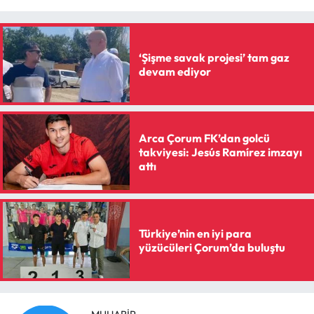
‘Şişme savak projesi’ tam gaz
devam ediyor
Arca Çorum FK’dan golcü
takviyesi: Jesús Ramírez imzayı
attı
Türkiye’nin en iyi para
yüzücüleri Çorum’da buluştu