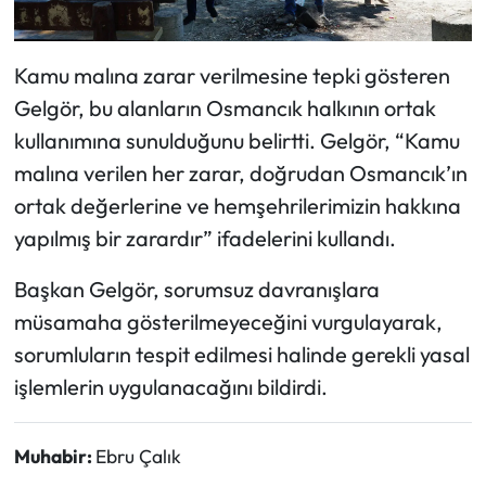
Siyaset
Spor
Kamu malına zarar verilmesine tepki gösteren
Gelgör, bu alanların Osmancık halkının ortak
Sungurlu Haberleri
kullanımına sunulduğunu belirtti. Gelgör, “Kamu
malına verilen her zarar, doğrudan Osmancık’ın
Turizm
ortak değerlerine ve hemşehrilerimizin hakkına
Uğurludağ Haberleri
yapılmış bir zarardır” ifadelerini kullandı.
Yaşam
Başkan Gelgör, sorumsuz davranışlara
müsamaha gösterilmeyeceğini vurgulayarak,
Yayla Haber
sorumluların tespit edilmesi halinde gerekli yasal
işlemlerin uygulanacağını bildirdi.
Yemek Tarifleri
Yerel Haberler
Muhabir:
Ebru Çalık