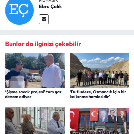
MUHABIR
Ebru Çalık
Bunlar da ilginizi çekebilir
‘Şişme savak projesi’ tam gaz
‘Dutludere, Osmancık için bir
devam ediyor
kalkınma hamlesidir’