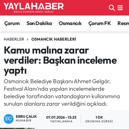
Alaca Haberleri
Çorum Nöbetçi Eczaneler
Çorum
Son Dakika
Osmancık
Çorum FK
Resmi
Bayat Haberleri
Çorum Hava Durumu
HABERLER
OSMANCIK HABERLERI
Kamu malına zarar
Bilgi - Keşfet Haberleri
Çorum Namaz Vakitleri
verdiler: Başkan inceleme
Bilim ve Teknoloji
Çorum Trafik Yoğunluk Haritası
yaptı
Boğazkale Haberleri
TFF 1.Lig Puan Durumu ve Fikstür
Osmancık Belediye Başkanı Ahmet Gelgör,
Festival Alanı’nda yapılan incelemelerde
Çorum Haberleri
Tüm Manşetler
belediye tarafından vatandaşların kullanımına
sunulan alanlara zarar verildiğini açıkladı.
Çorum Son Dakika Haberleri
Son Dakika Haberleri
EBRU ÇALIK
07.07.2026 - 13:23
1 DK
MUHABIR
YAYINLANMA
OKUNMA SÜRESI
Dodurga Haberleri
Haber Arşivi