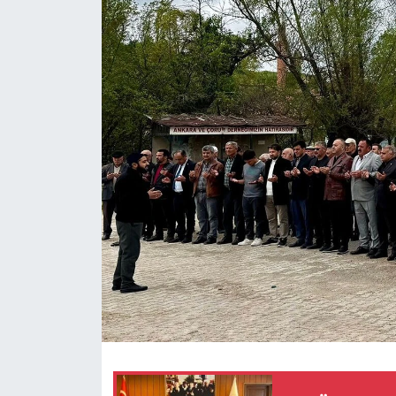
Eğitim
Ekonomi
Güncel
İskilip Haberleri
Kargı Haberleri
Kimdir?
Kültür Sanat
Laçin Haberleri
Magazin