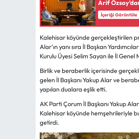
Arif Özsoy’dan
Mecitözü Haberleri
İçeriği Görüntüle
Oğuzlar Haberleri
Kalehisar köyünde gerçekleştirilen 
Alar’ın yanı sıra İl Başkan Yardımcıla
Ortaköy Haberleri
Kurulu Üyesi Selim Sayan ile İl Genel
Osmancık Haberleri
Birlik ve beraberlik içerisinde gerçek
Otomotiv
gelen İl Başkanı Yakup Alar ve berab
yapılan dualara eşlik etti.
Resmi İlan
AK Parti Çorum İl Başkanı Yakup Ala
Resmi Reklam
Kalehisar köyünde hemşehrileriyle 
getirdi.
Sağlık