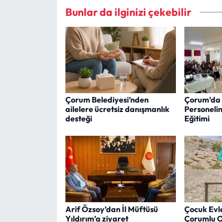
Bunlar da ilginizi çekebilir
Çorum Belediyesi’nden
Çorum’da 
ailelere ücretsiz danışmanlık
Personeli
desteği
Eğitimi
Arif Özsoy’dan İl Müftüsü
Çocuk Evler
Yıldırım’a ziyaret
Çorumlu Ob