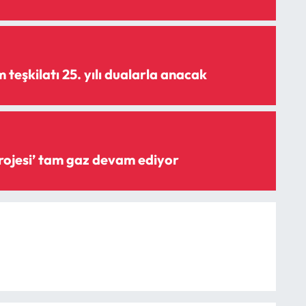
teşkilatı 25. yılı dualarla anacak
‘Şişme savak projesi’ tam gaz devam ediyor