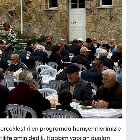
e gerçekleştirilen programda hemşehrilerimizle
rlikte amin dedik. Rabbim yapılan duaları