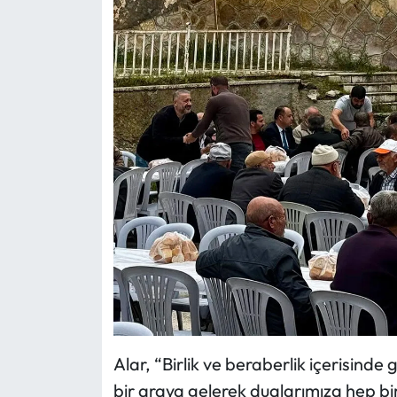
Siyaset
Spor
Sungurlu Haberleri
Turizm
Uğurludağ Haberleri
Yaşam
Yayla Haber
Yemek Tarifleri
Alar, “Birlik ve beraberlik içerisind
Yerel Haberler
bir araya gelerek dualarımıza hep bi