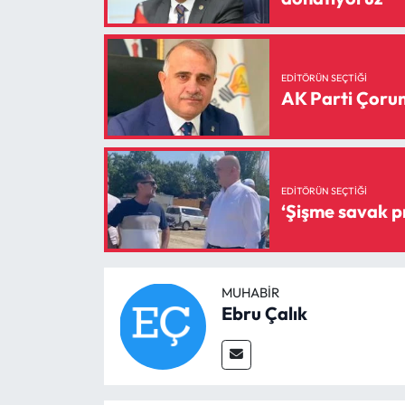
EDITÖRÜN SEÇTIĞI
AK Parti Çorum 
EDITÖRÜN SEÇTIĞI
MUHABIR
Ebru Çalık