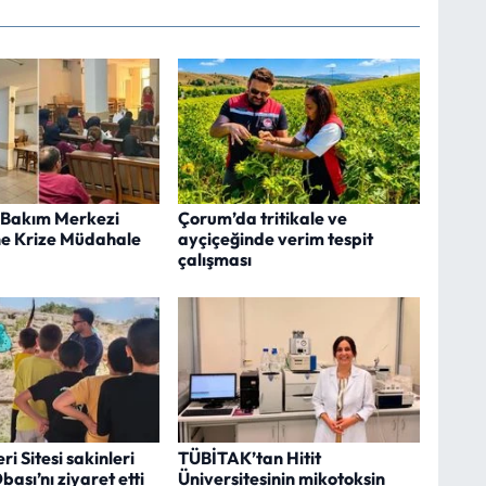
Bakım Merkezi
Çorum’da tritikale ve
ne Krize Müdahale
ayçiçeğinde verim tespit
çalışması
i Sitesi sakinleri
TÜBİTAK’tan Hitit
ası’nı ziyaret etti
Üniversitesinin mikotoksin