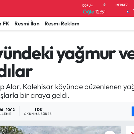
Öğle
12:51
 FK
Resmi İlan
Resmi Reklam
yündeki yağmur ve
dılar
up Alar, Kalehisar köyünde düzenlenen ya
arla bir araya geldi.
6 - 10:12
1 DK
LLEME
OKUNMA SÜRESI