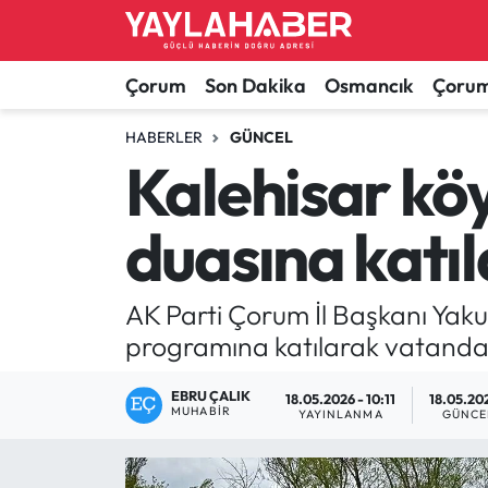
Alaca Haberleri
Çorum Nöbetçi Eczaneler
Çorum
Son Dakika
Osmancık
Çorum
Bayat Haberleri
Çorum Hava Durumu
HABERLER
GÜNCEL
Kalehisar kö
Bilgi - Keşfet Haberleri
Çorum Namaz Vakitleri
duasına katıl
Bilim ve Teknoloji
Çorum Trafik Yoğunluk Haritası
Boğazkale Haberleri
TFF 1.Lig Puan Durumu ve Fikstür
AK Parti Çorum İl Başkanı Yak
programına katılarak vatandaşl
Çorum Haberleri
Tüm Manşetler
EBRU ÇALIK
18.05.2026 - 10:11
18.05.202
MUHABIR
Çorum Son Dakika Haberleri
Son Dakika Haberleri
YAYINLANMA
GÜNCE
Dodurga Haberleri
Haber Arşivi