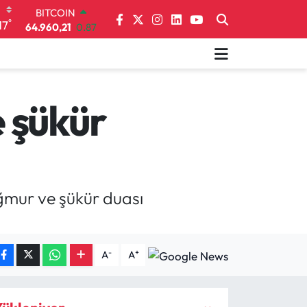
DOLAR
°
17
47,7436
0.18
EURO
55,2510
0.32
STERLİN
64,4811
0.38
GRAM ALTIN
 şükür
6660.55
0.03
BİST100
13.779
-14
BITCOIN
64.960,21
0.87
ğmur ve şükür duası
-
+
A
A