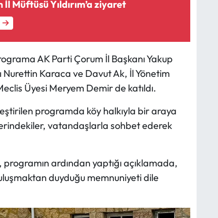
 İl Müftüsü Yıldırım’a ziyaret
programa AK Parti Çorum İl Başkanı Yakup
rı Nurettin Karaca ve Davut Ak, İl Yönetim
 Meclis Üyesi Meryem Demir de katıldı.
leştirilen programda köy halkıyla bir araya
erindekiler, vatandaşlarla sohbet ederek
r, programın ardından yaptığı açıklamada,
buluşmaktan duyduğu memnuniyeti dile