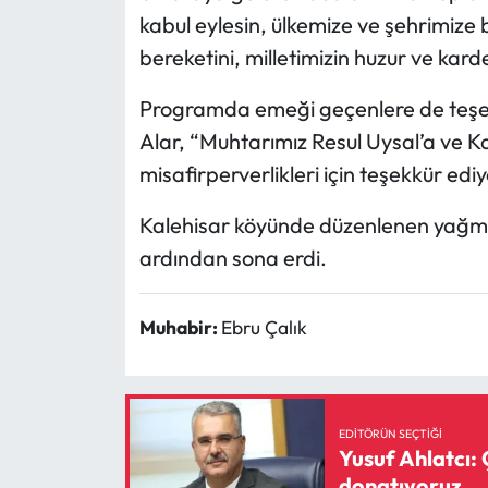
kabul eylesin, ülkemize ve şehrimize 
bereketini, milletimizin huzur ve karde
Programda emeği geçenlere de teşek
Alar, “Muhtarımız Resul Uysal’a ve K
misafirperverlikleri için teşekkür ediy
Kalehisar köyünde düzenlenen yağmur
ardından sona erdi.
Muhabir:
Ebru Çalık
EDITÖRÜN SEÇTIĞI
Yusuf Ahlatcı: 
donatıyoruz