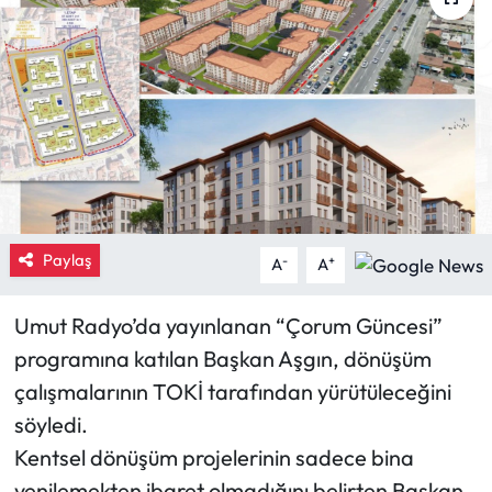
Eğitim
Ekonomi
Güncel
İskilip Haberleri
Paylaş
Kargı Haberleri
-
+
A
A
Kimdir?
Umut Radyo’da yayınlanan “Çorum Güncesi”
programına katılan Başkan Aşgın, dönüşüm
Kültür Sanat
çalışmalarının TOKİ tarafından yürütüleceğini
söyledi.
Laçin Haberleri
Kentsel dönüşüm projelerinin sadece bina
Magazin
yenilemekten ibaret olmadığını belirten Başkan