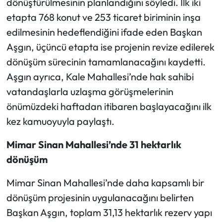
dönüştürülmesinin planlandığını söyledi. İlk iki
Siyaset
etapta 768 konut ve 253 ticaret biriminin inşa
Spor
edilmesinin hedeflendiğini ifade eden Başkan
Aşgın, üçüncü etapta ise projenin revize edilerek
Sungurlu Haberleri
dönüşüm sürecinin tamamlanacağını kaydetti.
Aşgın ayrıca, Kale Mahallesi’nde hak sahibi
Turizm
vatandaşlarla uzlaşma görüşmelerinin
Uğurludağ Haberleri
önümüzdeki haftadan itibaren başlayacağını ilk
kez kamuoyuyla paylaştı.
Yaşam
Mimar Sinan Mahallesi’nde 31 hektarlık
Yayla Haber
dönüşüm
Yemek Tarifleri
Mimar Sinan Mahallesi’nde daha kapsamlı bir
dönüşüm projesinin uygulanacağını belirten
Yerel Haberler
Başkan Aşgın, toplam 31,13 hektarlık rezerv yapı