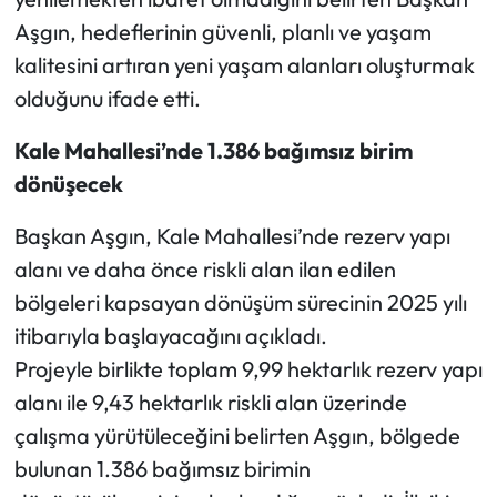
Aşgın, hedeflerinin güvenli, planlı ve yaşam
Mecitözü Haberleri
kalitesini artıran yeni yaşam alanları oluşturmak
olduğunu ifade etti.
Oğuzlar Haberleri
Kale Mahallesi’nde 1.386 bağımsız birim
Ortaköy Haberleri
dönüşecek
Osmancık Haberleri
Başkan Aşgın, Kale Mahallesi’nde rezerv yapı
alanı ve daha önce riskli alan ilan edilen
Otomotiv
bölgeleri kapsayan dönüşüm sürecinin 2025 yılı
itibarıyla başlayacağını açıkladı.
Resmi İlan
Projeyle birlikte toplam 9,99 hektarlık rezerv yapı
Resmi Reklam
alanı ile 9,43 hektarlık riskli alan üzerinde
çalışma yürütüleceğini belirten Aşgın, bölgede
Sağlık
bulunan 1.386 bağımsız birimin