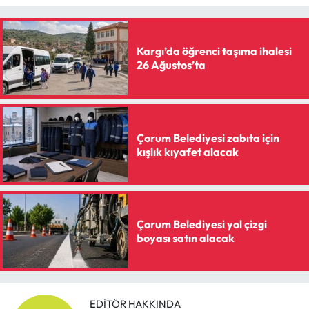
Kargı’da öğrenci taşıma ihalesi
26 Ağustos’ta
Çorum Belediyesi zabıta için
kışlık kıyafet alacak
Çorum Belediyesi yol çizgi
boyası satın alacak
EDITÖR HAKKINDA