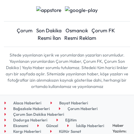
Çorum
Son Dakika
Osmancık
Çorum FK
Resmi İlan
Resmi Reklam
Sitede yayınlanan içerik ve yorumlardan yazarları sorumludur.
Yayınlanan yorumlardan Çorum Haber, Çorum FK, Çorum Son
Dakika | Yayla Haber sorumlu tutulamaz. Sitedeki tüm harici linkler
ayrı bir sayfada açılır. Sitemizde yayınlanan haber, köşe yazıları ve
fotoğraflar izin alınmaksızın kaynak gösterilse dahi, herhangi bir
ortamda kullanılamaz ve yayınlanamaz
Alaca Haberleri
Bayat Haberleri
Boğazkale Haberleri
Çorum Haberleri
Çorum Son Dakika Haberleri
Dodurga Haberleri
Eğitim
Haber
Ekonomi
Güncel
İskilip Haberleri
Yazılımı:
Kargı Haberleri
Kültür Sanat