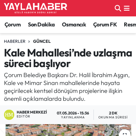
Alaca Haberleri
Çorum Nöbetçi Eczaneler
Çorum
Son Dakika
Osmancık
Çorum FK
Resmi
Bayat Haberleri
Çorum Hava Durumu
HABERLER
GÜNCEL
Kale Mahallesi’nde uzlaşma
Bilgi - Keşfet Haberleri
Çorum Namaz Vakitleri
süreci başlıyor
Bilim ve Teknoloji
Çorum Trafik Yoğunluk Haritası
Çorum Belediye Başkanı Dr. Halil İbrahim Aşgın,
Kale ve Mimar Sinan mahallelerinde hayata
Boğazkale Haberleri
TFF 1.Lig Puan Durumu ve Fikstür
geçirilecek kentsel dönüşüm projelerine ilişkin
önemli açıklamalarda bulundu.
Çorum Haberleri
Tüm Manşetler
HABER MERKEZI
07.05.2026 - 15:36
2 DK
Çorum Son Dakika Haberleri
Son Dakika Haberleri
EDITÖR
YAYINLANMA
OKUNMA SÜRESI
Dodurga Haberleri
Haber Arşivi