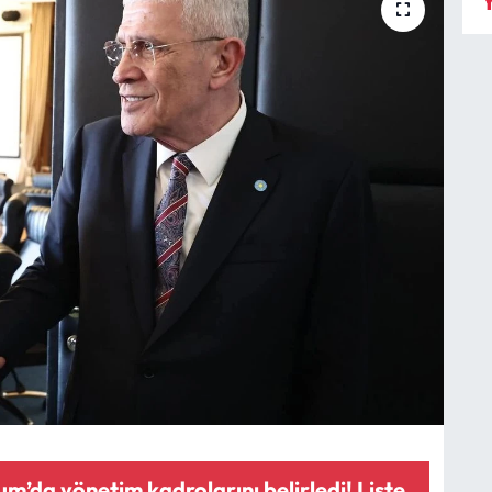
Y
um’da yönetim kadrolarını belirledi! Liste