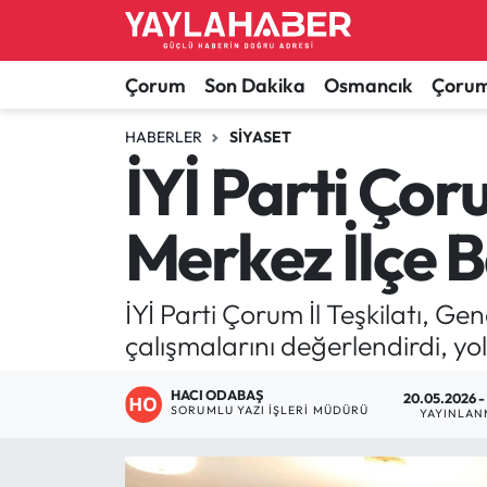
Alaca Haberleri
Çorum Nöbetçi Eczaneler
Çorum
Son Dakika
Osmancık
Çorum
Bayat Haberleri
Çorum Hava Durumu
HABERLER
SIYASET
İYİ Parti Çor
Bilgi - Keşfet Haberleri
Çorum Namaz Vakitleri
Merkez İlçe 
Bilim ve Teknoloji
Çorum Trafik Yoğunluk Haritası
Boğazkale Haberleri
TFF 1.Lig Puan Durumu ve Fikstür
İYİ Parti Çorum İl Teşkilatı, G
çalışmalarını değerlendirdi, yol 
Çorum Haberleri
Tüm Manşetler
HACI ODABAŞ
20.05.2026 -
SORUMLU YAZI İŞLERI MÜDÜRÜ
Çorum Son Dakika Haberleri
Son Dakika Haberleri
YAYINLAN
Dodurga Haberleri
Haber Arşivi