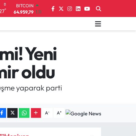
DOLAR
°
27
47,7436
0.18
EURO
55,2510
0.32
STERLİN
64,4811
0.38
GRAM ALTIN
mi! Yeni
6660.55
0.03
BİST100
ir oldu
13.779
-14
BITCOIN
64.959,79
1.11
örüşme yaparak parti
-
+
A
A