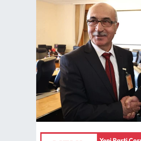
Eğitim
Ekonomi
Güncel
İskilip Haberleri
Kargı Haberleri
Kimdir?
Kültür Sanat
Laçin Haberleri
Yeni Parti Çor
Magazin