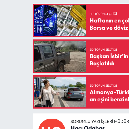
EDITÖRÜN SEÇTIĞI
Haftanın en çok
Borsa ve döviz
EDITÖRÜN SEÇTIĞI
Başkan İsbir’i
Başlatıldı
EDITÖRÜN SEÇTIĞI
Almanya-Türkiye
an eşini benzin
SORUMLU YAZI İŞLERI MÜDÜ
Hacı Odabaş