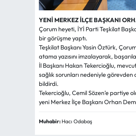
YENİ MERKEZ İLÇE BAŞKANI OR
Çorum
heyeti, İYİ Parti Teşkilat Başka
bir görüşme yaptı.
Teşkilat Başkanı Yasin Öztürk, Çoru
atama yazısını imzalayarak, başarılar
İl Başkanı Hakan Tekercioğlu, mevcut
sağlık sorunları nedeniyle görevden a
bildirdi.
Tekercioğlu, Cemil Sözen’e partiye o
yeni Merkez İlçe Başkanı Orhan Demir
Muhabir:
Hacı Odabaş