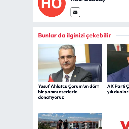
Bunlar da ilginizi çekebilir
Yusuf Ahlatcı: Çorum’un dört
AK Parti Ç
bir yanını eserlerle
yılı duala
donatıyoruz