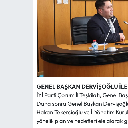
Siyaset
Spor
Sungurlu Haberleri
Turizm
Uğurludağ Haberleri
Yaşam
GENEL BAŞKAN DERVİŞOĞLU İL
Yayla Haber
İYİ Parti Çorum İl Teşkilatı, Genel Ba
Daha sonra Genel Başkan Dervişoğlu i
Yemek Tarifleri
Hakan Tekercioğlu ve İl Yönetim Kurul
Yerel Haberler
yönelik plan ve hedefleri ele alarak