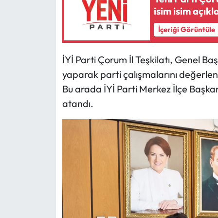
isim isim açıkl
Mecitözü Haberleri
İçeriği Görüntüle
Oğuzlar Haberleri
İYİ Parti Çorum İl Teşkilatı, Genel B
Ortaköy Haberleri
yaparak parti çalışmalarını değerlendi
Bu arada İYİ Parti Merkez İlçe Başka
Osmancık Haberleri
atandı.
Otomotiv
Resmi İlan
Resmi Reklam
Sağlık