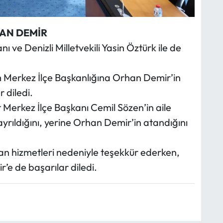
HAN DEMİR
nı ve Denizli Milletvekili Yasin Öztürk ile de
m Merkez İlçe Başkanlığına Orhan Demir’in
 diledi.
 Merkez İlçe Başkanı Cemil Sözen’in aile
yrıldığını, yerine Orhan Demir’in atandığını
lan hizmetleri nedeniyle teşekkür ederken,
’e de başarılar diledi.