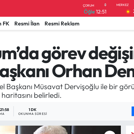
Öğle
12:51
 FK
Resmi İlan
Resmi Reklam
um’da görev değişi
Başkanı Orhan Dem
enel Başkanı Müsavat Dervişoğlu ile bir g
haritasını belirledi.
 21:58
1 DK
MA
OKUNMA SÜRESI