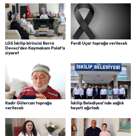
LGS İskilip birincisi Berra
Ferdi Uçar toprağa verilecek
Deveci’den Kaymakam Polat’a
ziyaret
Kadir Gülercan toprağa
İskilip Belediyesi’nde sağlık
verilecek
heyeti ağırladı