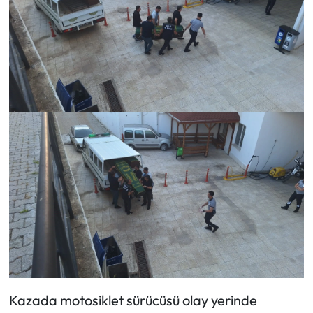
Siyaset
Spor
Sungurlu Haberleri
Turizm
Uğurludağ Haberleri
Yaşam
Yayla Haber
Yemek Tarifleri
Yerel Haberler
Kazada motosiklet sürücüsü olay yerinde