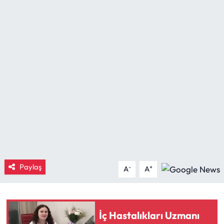
Eğitim
Ekonomi
Güncel
İskilip Haberleri
Kargı Haberleri
Kimdir?
Paylaş
-
+
A
A
Kültür Sanat
Laçin Haberleri
İç Hastalıkları Uzmanı
Magazin