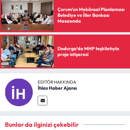
Çorum’un Mekânsal Planlaması
Belediye ve İller Bankası
Masasında
Dodurga’da MHP teşkilatıyla
proje istişaresi
EDITÖR HAKKINDA
İhlas Haber Ajansı
Bunlar da ilginizi çekebilir