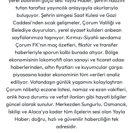
yerel basınının güçlü sesi Yayla Haber, şehrin nabzını
tutan tarafsız yayıncılık anlayışıyla okurlarıyla
buluşuyor. Şehrin simgesi Saat Kulesi ve Gazi
Caddesi'nden sıcak gelişmeler, Çorum Valiliği ve
Belediye duyuruları, yerel siyaset kulisleri anbean
sayfalarımıza taşınıyor. Kırmızı-Siyahlı sevdamız
Çorum FK'nın maç özetleri, fikstür ve transfer
haberleriyle sporun kalbi burada atıyor. Bölge
ekonomisinin lokomotifi olan sanayi ve ticaret odası
haberlerinden, altın fiyatları ve kuyumcular çarşısı
piyasasına kadar ekonominin tüm verileri analiz
ediliyor. Vatandaşın günlük yaşamını kolaylaştıran
Çorum nöbetçi eczane listesi, namaz ve ezan vakitleri,
anlık hava durumu ve vefat ilanları gibi hayati bilgiler
güncel olarak sunulur. Merkezden Sungurlu, Osmancık,
İskilip ve Alaca'ya kadar tüm ilçelerin sesi olan Yayla
Haber; doğru, hızlı ve güvenilir haberciliğin tek
adresidir.