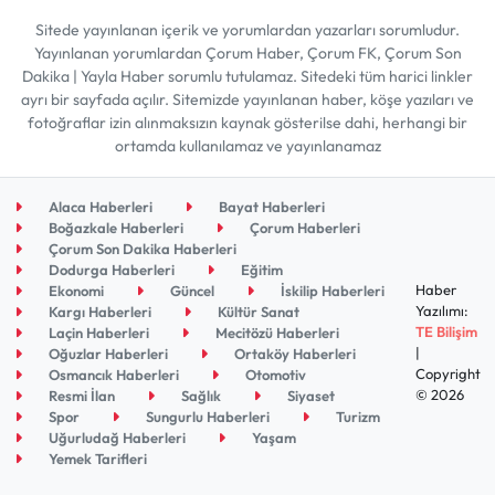
Sitede yayınlanan içerik ve yorumlardan yazarları sorumludur.
Yayınlanan yorumlardan Çorum Haber, Çorum FK, Çorum Son
Dakika | Yayla Haber sorumlu tutulamaz. Sitedeki tüm harici linkler
ayrı bir sayfada açılır. Sitemizde yayınlanan haber, köşe yazıları ve
fotoğraflar izin alınmaksızın kaynak gösterilse dahi, herhangi bir
ortamda kullanılamaz ve yayınlanamaz
Alaca Haberleri
Bayat Haberleri
Boğazkale Haberleri
Çorum Haberleri
Çorum Son Dakika Haberleri
Dodurga Haberleri
Eğitim
Haber
Ekonomi
Güncel
İskilip Haberleri
Yazılımı:
Kargı Haberleri
Kültür Sanat
TE Bilişim
Laçin Haberleri
Mecitözü Haberleri
|
Oğuzlar Haberleri
Ortaköy Haberleri
Copyright
Osmancık Haberleri
Otomotiv
© 2026
Resmi İlan
Sağlık
Siyaset
Spor
Sungurlu Haberleri
Turizm
Uğurludağ Haberleri
Yaşam
Yemek Tarifleri