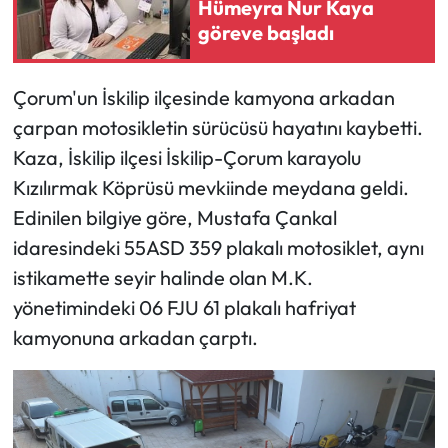
Hümeyra Nur Kaya
göreve başladı
Mecitözü Haberleri
Çorum'un İskilip ilçesinde kamyona arkadan
Oğuzlar Haberleri
çarpan motosikletin sürücüsü hayatını kaybetti.
Ortaköy Haberleri
Kaza, İskilip ilçesi İskilip-Çorum karayolu
Kızılırmak Köprüsü mevkiinde meydana geldi.
Osmancık Haberleri
Edinilen bilgiye göre, Mustafa Çankal
idaresindeki 55ASD 359 plakalı motosiklet, aynı
Otomotiv
istikamette seyir halinde olan M.K.
Resmi İlan
yönetimindeki 06 FJU 61 plakalı hafriyat
kamyonuna arkadan çarptı.
Resmi Reklam
Sağlık