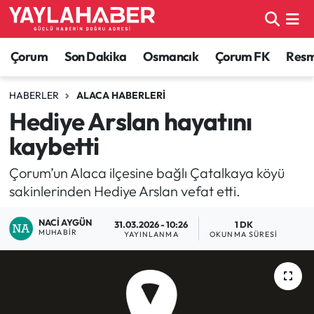
Alaca Haberleri
Çorum Nöbetçi Eczaneler
Çorum
Son Dakika
Osmancık
Çorum FK
Resmi
Bayat Haberleri
Çorum Hava Durumu
HABERLER
ALACA HABERLERI
Hediye Arslan hayatını
Bilgi - Keşfet Haberleri
Çorum Namaz Vakitleri
kaybetti
Bilim ve Teknoloji
Çorum Trafik Yoğunluk Haritası
Çorum’un Alaca ilçesine bağlı Çatalkaya köyü
sakinlerinden Hediye Arslan vefat etti.
Boğazkale Haberleri
TFF 1.Lig Puan Durumu ve Fikstür
NACI AYGÜN
31.03.2026 - 10:26
1 DK
Çorum Haberleri
Tüm Manşetler
MUHABIR
YAYINLANMA
OKUNMA SÜRESI
Çorum Son Dakika Haberleri
Son Dakika Haberleri
Dodurga Haberleri
Haber Arşivi