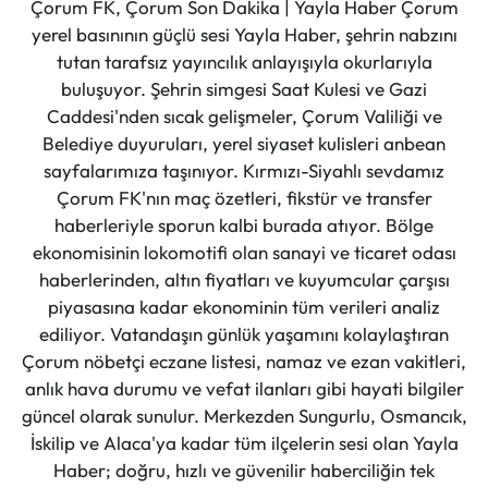
Çorum FK, Çorum Son Dakika | Yayla Haber Çorum
yerel basınının güçlü sesi Yayla Haber, şehrin nabzını
tutan tarafsız yayıncılık anlayışıyla okurlarıyla
buluşuyor. Şehrin simgesi Saat Kulesi ve Gazi
Caddesi'nden sıcak gelişmeler, Çorum Valiliği ve
Belediye duyuruları, yerel siyaset kulisleri anbean
sayfalarımıza taşınıyor. Kırmızı-Siyahlı sevdamız
Çorum FK'nın maç özetleri, fikstür ve transfer
haberleriyle sporun kalbi burada atıyor. Bölge
ekonomisinin lokomotifi olan sanayi ve ticaret odası
haberlerinden, altın fiyatları ve kuyumcular çarşısı
piyasasına kadar ekonominin tüm verileri analiz
ediliyor. Vatandaşın günlük yaşamını kolaylaştıran
Çorum nöbetçi eczane listesi, namaz ve ezan vakitleri,
anlık hava durumu ve vefat ilanları gibi hayati bilgiler
güncel olarak sunulur. Merkezden Sungurlu, Osmancık,
İskilip ve Alaca'ya kadar tüm ilçelerin sesi olan Yayla
Haber; doğru, hızlı ve güvenilir haberciliğin tek