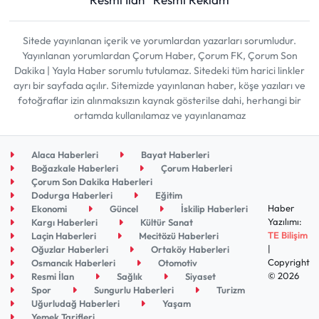
Sitede yayınlanan içerik ve yorumlardan yazarları sorumludur.
Yayınlanan yorumlardan Çorum Haber, Çorum FK, Çorum Son
Dakika | Yayla Haber sorumlu tutulamaz. Sitedeki tüm harici linkler
ayrı bir sayfada açılır. Sitemizde yayınlanan haber, köşe yazıları ve
fotoğraflar izin alınmaksızın kaynak gösterilse dahi, herhangi bir
ortamda kullanılamaz ve yayınlanamaz
Alaca Haberleri
Bayat Haberleri
Boğazkale Haberleri
Çorum Haberleri
Çorum Son Dakika Haberleri
Dodurga Haberleri
Eğitim
Haber
Ekonomi
Güncel
İskilip Haberleri
Yazılımı:
Kargı Haberleri
Kültür Sanat
TE Bilişim
Laçin Haberleri
Mecitözü Haberleri
|
Oğuzlar Haberleri
Ortaköy Haberleri
Copyright
Osmancık Haberleri
Otomotiv
© 2026
Resmi İlan
Sağlık
Siyaset
Spor
Sungurlu Haberleri
Turizm
Uğurludağ Haberleri
Yaşam
Yemek Tarifleri