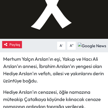
Eğitim
Ekonomi
Güncel
Paylaş
-
+
İskilip Haberleri
A
A
Kargı Haberleri
Merhum Yalçın Arslan’ın eşi, Yakup ve Hacı Ali
Arslan’ın annesi, İbrahim Arslan’ın yengesi olan
Kimdir?
Hediye Arslan’ın vefatı, ailesi ve yakınlarını derin
üzüntüye boğdu.
Kültür Sanat
Hediye Arslan’ın cenazesi, öğle namazına
Laçin Haberleri
müteakip Çatalkaya köyünde kılınacak cenaze
namazının ardından toprağa verilecek.
Magazin