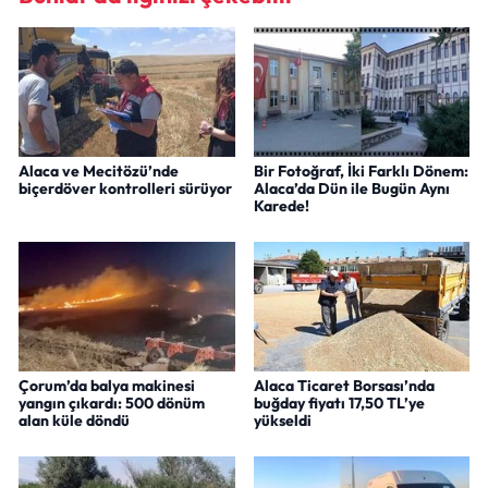
Alaca ve Mecitözü’nde
Bir Fotoğraf, İki Farklı Dönem:
biçerdöver kontrolleri sürüyor
Alaca’da Dün ile Bugün Aynı
Karede!
Çorum’da balya makinesi
Alaca Ticaret Borsası’nda
yangın çıkardı: 500 dönüm
buğday fiyatı 17,50 TL’ye
alan küle döndü
yükseldi