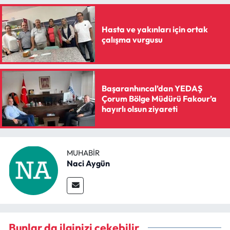
Siyaset
Hasta ve yakınları için ortak
Spor
çalışma vurgusu
Sungurlu Haberleri
Turizm
Başaranhıncal’dan YEDAŞ
Çorum Bölge Müdürü Fakour’a
Uğurludağ Haberleri
hayırlı olsun ziyareti
Yaşam
MUHABIR
Yayla Haber
Naci Aygün
Yemek Tarifleri
Yerel Haberler
Bunlar da ilginizi çekebilir