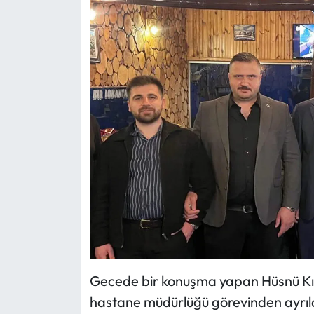
Mecitözü Haberleri
Oğuzlar Haberleri
Ortaköy Haberleri
Osmancık Haberleri
Otomotiv
Resmi İlan
Resmi Reklam
Gecede bir konuşma yapan Hüsnü Kılpe
Sağlık
hastane müdürlüğü görevinden ayrıldı