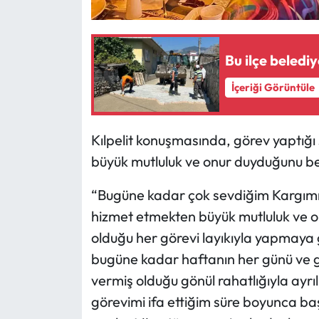
Bu ilçe beledi
İçeriği Görüntüle
Kılpelit konuşmasında, görev yaptığ
büyük mutluluk ve onur duyduğunu beli
“Bugüne kadar çok sevdiğim Kargımız
hizmet etmekten büyük mutluluk ve 
olduğu her görevi layıkıyla yapmaya
bugüne kadar haftanın her günü ve g
vermiş olduğu gönül rahatlığıyla ayrıl
görevimi ifa ettiğim süre boyunca baş