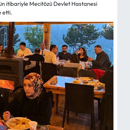
 itibariyle Mecitözü Devlet Hastanesi
etti.