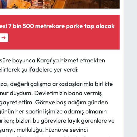
yesi 7 bin 500 metrekare parke taşı alacak
ı süre boyunca Kargı’ya hizmet etmekten
rterek şu ifadelere yer verdi:
a, değerli çalışma arkadaşlarımla birlikte
onur duydum. Devletimizin bana vermiş
 gayret ettim. Göreve başladığım günden
ünün her saatini işimize adamış olmanın
ırken; bizleri bu görevlere layık görenlere ve
arıyı, mutluluğu, hüznü ve sevinci