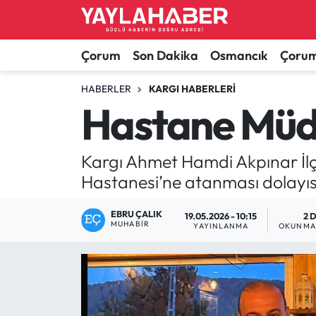
Alaca Haberleri
Çorum Nöbetçi Eczaneler
Çorum
Son Dakika
Osmancık
Çorum
Bayat Haberleri
Çorum Hava Durumu
HABERLER
KARGI HABERLERI
Hastane Müdü
Bilgi - Keşfet Haberleri
Çorum Namaz Vakitleri
Kargı Ahmet Hamdi Akpınar İlçe
Bilim ve Teknoloji
Çorum Trafik Yoğunluk Haritası
Hastanesi’ne atanması dolayıs
Boğazkale Haberleri
TFF 1.Lig Puan Durumu ve Fikstür
EBRU ÇALIK
19.05.2026 - 10:15
2 
MUHABIR
YAYINLANMA
OKUNMA 
Çorum Haberleri
Tüm Manşetler
Çorum Son Dakika Haberleri
Son Dakika Haberleri
Dodurga Haberleri
Haber Arşivi