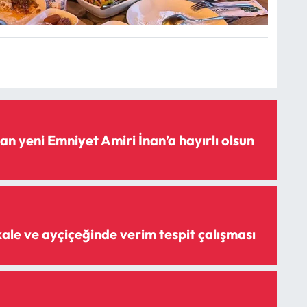
n yeni Emniyet Amiri İnan’a hayırlı olsun
ale ve ayçiçeğinde verim tespit çalışması