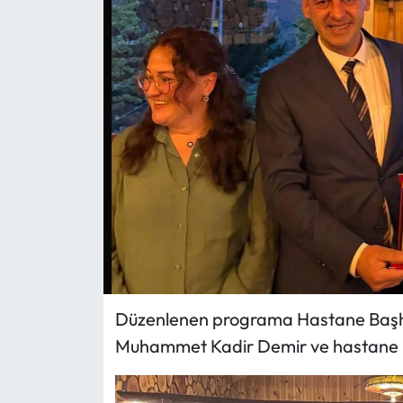
Eğitim
Ekonomi
Güncel
İskilip Haberleri
Kargı Haberleri
Kimdir?
Kültür Sanat
Düzenlenen programa Hastane Başhek
Muhammet Kadir Demir ve hastane pe
Laçin Haberleri
Magazin