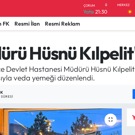
Yatsı
21:30
 FK
Resmi İlan
Resmi Reklam
rü Hüsnü Kılpelit
 Devlet Hastanesi Müdürü Hüsnü Kılpelit 
ıyla veda yemeği düzenlendi.
DK
SÜRESI
Y