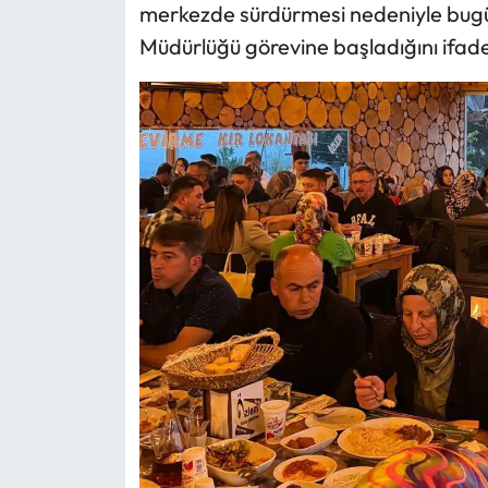
Siyaset
merkezde sürdürmesi nedeniyle bugün
Müdürlüğü görevine başladığını ifade 
Spor
Sungurlu Haberleri
Turizm
Uğurludağ Haberleri
Yaşam
Yayla Haber
Yemek Tarifleri
Yerel Haberler