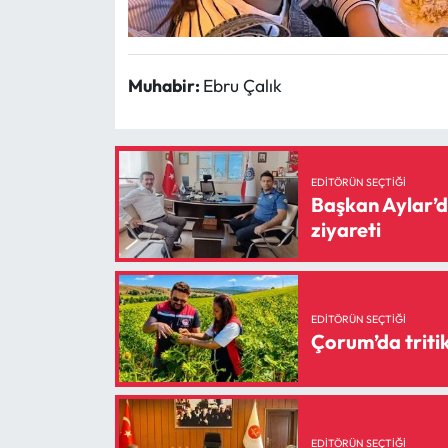
Muhabir:
Ebru Çalık
EDITÖRÜN SEÇTIĞI
Başkan Aylar’da
ziyareti
EDITÖRÜN SEÇTIĞI
Çorum’da tritik
EDITÖRÜN SEÇTIĞI