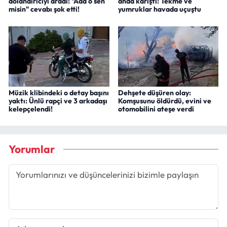
dolandırıcıyı aradı: "Aaa o sen
anda karıştı: Tekme ve
misin" cevabı şok etti!
yumruklar havada uçuştu
Müzik klibindeki o detay başını
Dehşete düşüren olay:
yaktı: Ünlü rapçi ve 3 arkadaşı
Komşusunu öldürdü, evini ve
kelepçelendi!
otomobilini ateşe verdi
Yorumlar