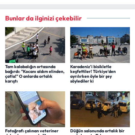
Bunlar da ilginizi çekebilir
Tam kalabalığın ortasında
Karadeniz'i bisikletle
bağırdı: "Kocanı aldım elinden,
keşfettiler! Türkiye'den
çatla!" O anlarda ortalık
ayrılırken öyle bir şey
karıştı
söylediler ki
Fotoğrafı çalınan veteriner
Düğün salonunda ortalık bir