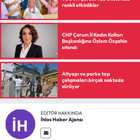
renkli etkinlikler
CHP Çorum İl Kadın Kolları
Başkanlığına Özlem Özşahin
atandı
Altyapı ve parke taşı
çalışmaları birçok noktada
sürüyor
EDITÖR HAKKINDA
İhlas Haber Ajansı