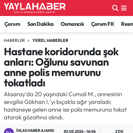
Alaca Haberleri
Çorum Nöbetçi Eczaneler
Çorum
Son Dakika
Osmancık
Çorum FK
Resmi
Bayat Haberleri
Çorum Hava Durumu
HABERLER
YEREL HABERLER
Hastane koridorunda şok
Bilgi - Keşfet Haberleri
Çorum Namaz Vakitleri
anları: Oğlunu savunan
Bilim ve Teknoloji
Çorum Trafik Yoğunluk Haritası
anne polis memurunu
tokatladı
Boğazkale Haberleri
TFF 1.Lig Puan Durumu ve Fikstür
Aksaray'da 20 yaşındaki Cumali M., annesinin
Çorum Haberleri
Tüm Manşetler
sevgilisi Gökhan I.'yı bıçakla ağır yaraladı;
hastaneye gelen anne ise polis memuruna tokat
Çorum Son Dakika Haberleri
Son Dakika Haberleri
atarak gözaltına alındı.
Dodurga Haberleri
Haber Arşivi
İHLAS HABER AJANSI
30.03.2026 - 16:06
2 DK