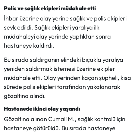
Siyaset
Polis ve sağlık ekipleri müdahale etti
Spor
İhbar üzerine olay yerine sağlık ve polis ekipleri
sevk edildi. Sağlık ekipleri yaralıya ilk
Sungurlu Haberleri
müdahaleyi olay yerinde yaptıktan sonra
hastaneye kaldırdı.
Turizm
Bu sırada saldırganın elindeki bıçakla yaralıya
Uğurludağ Haberleri
yeniden saldırmak istemesi üzerine ekipler
müdahale etti. Olay yerinden kaçan şüpheli, kısa
Yaşam
sürede polis ekipleri tarafından yakalanarak
Yayla Haber
gözaltına alındı.
Hastanede ikinci olay yaşandı
Yemek Tarifleri
Gözaltına alınan Cumali M., sağlık kontrolü için
Yerel Haberler
hastaneye götürüldü. Bu sırada hastaneye