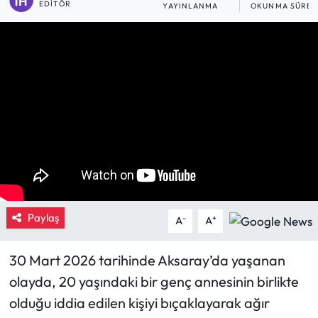
EDITÖR
YAYINLANMA
OKUNMA SÜRES
Eğitim
Ekonomi
Güncel
İskilip Haberleri
Kargı Haberleri
Kimdir?
Paylaş
-
+
A
A
Kültür Sanat
30 Mart 2026 tarihinde Aksaray’da yaşanan
Laçin Haberleri
olayda, 20 yaşındaki bir genç annesinin birlikte
olduğu iddia edilen kişiyi bıçaklayarak ağır
Magazin