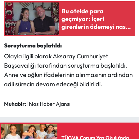
Bu otelde para
geçmiyor: İçeri
girenlerin ödemeyi nasıl
yaptığını duyanlar şaştı
kaldı!
Soruşturma başlatıldı
Olayla ilgili olarak Aksaray Cumhuriyet
Başsavcılığı tarafından soruşturma başlatıldı.
Anne ve oğlun ifadelerinin alınmasının ardından
adli sürecin devam edeceği bildirildi.
Muhabir:
İhlas Haber Ajansı
TÜGVA Çorum Yaz Okulu’nda