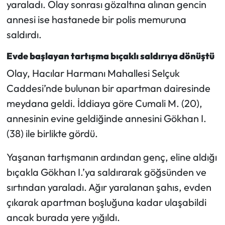
yaraladı. Olay sonrası gözaltına alınan gencin
annesi ise hastanede bir polis memuruna
Mecitözü Haberleri
saldırdı.
Oğuzlar Haberleri
Evde başlayan tartışma bıçaklı saldırıya dönüştü
Olay, Hacılar Harmanı Mahallesi Selçuk
Ortaköy Haberleri
Caddesi’nde bulunan bir apartman dairesinde
Osmancık Haberleri
meydana geldi. İddiaya göre Cumali M. (20),
annesinin evine geldiğinde annesini Gökhan I.
Otomotiv
(38) ile birlikte gördü.
Resmi İlan
Yaşanan tartışmanın ardından genç, eline aldığı
bıçakla Gökhan I.’ya saldırarak göğsünden ve
Resmi Reklam
sırtından yaraladı. Ağır yaralanan şahıs, evden
çıkarak apartman boşluğuna kadar ulaşabildi
Sağlık
ancak burada yere yığıldı.